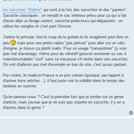
e
les sacoches "Bakkie"
qui sont à la fois des sacoches et des "paniers".
Sacoche classiques : on remplit le sac intérieur prévu pour ça qui a l'air
d'avoir déjà un litrage correct, sacoche-porte-trucs-qui-dépassent : on
utilise les sangles et c'est parti Simone.
J'adore le principe, bon le coup de la guitare là ils exagèrent peut être un
peu
mais pour une petite valise "pas prévue" pour aller sur un vélo
d'origine, je trouve ça plutôt malin. Pour un usage "transporteur" j'y vois
pas mal d'avantage, même pour du vélotaff (pouvoir emmener un sac à
main/dos/malette "civil" sans se tracasser s'il rentre dans une sacoche).
On voit d'ailleurs pas mal d'exemple en bas du site, c'est assez parlant...
Par contre, le made-in-France a un prix certain (quoique, par rapport à
d'autres bons articles…), il faut juste voir la solidité dans le temps des
lanières en somme.
Qu'en pensez-vous ? C'est la première fois que je tombe sur ce genre
d'article, mais j'avoue que je ne suis pas experte en sacoche, il y en a
d'autres dans le genre ?