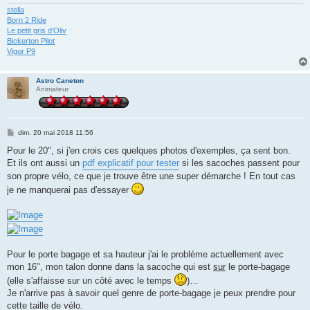
stella
Born 2 Ride
Le petit gris d'Oliv
Bickerton Pilot
Vigor P9
Astro Caneton
Animateur
M
dim. 20 mai 2018 11:56
e
s
Pour le 20", si j'en crois ces quelques photos d'exemples, ça sent bon.
s
Et ils ont aussi un
pdf explicatif pour tester
si les sacoches passent pour
a
g
son propre vélo, ce que je trouve être une super démarche ! En tout cas
e
je ne manquerai pas d'essayer
Pour le porte bagage et sa hauteur j'ai le problème actuellement avec
mon 16", mon talon donne dans la sacoche qui est
sur
le porte-bagage
(elle s'affaisse sur un côté avec le temps
)…
Je n'arrive pas à savoir quel genre de porte-bagage je peux prendre pour
cette taille de vélo.