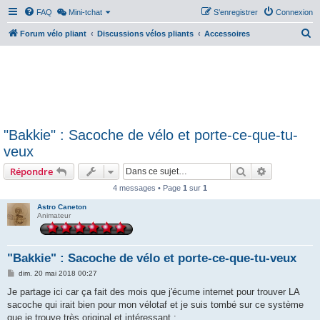
FAQ
Mini-tchat
S’enregistrer
Connexion
R
Forum vélo pliant
Discussions vélos pliants
Accessoires
e
c
h
e
r
"Bakkie" : Sacoche de vélo et porte-ce-que-tu-
c
veux
h
Rechercher
Recherche 
Répondre
e
r
4 messages • Page
1
sur
1
Astro Caneton
Animateur
"Bakkie" : Sacoche de vélo et porte-ce-que-tu-veux
M
dim. 20 mai 2018 00:27
e
s
Je partage ici car ça fait des mois que j'écume internet pour trouver LA
s
sacoche qui irait bien pour mon vélotaf et je suis tombé sur ce système
a
g
que je trouve très original et intéressant :