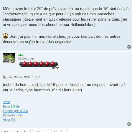
Même avec le futur 20" de prévu j'aimerai au moins que le 16" soit équipé
"correctement", quite à ce que pour lui ça soit des mini-sacoches
classiques (idéalement en quick release pour les retirer dans le train, j'en
ai vu quelques-unes très chouettes sur Hollandebikes).
Bon, j'ai pas fini mes recherches, je vous fais part de mes autres
découvertes si j'en trouve des originales !
oliv
Modérateur
M
dim. 20 mai 2018 13:27
e
s
(debut du hors sujet): sur le 16 pouces l'idéal est un dispositif avant fixé
s
sur le cadre, type brompton. (fin du hors sujet)
a
g
e
stella
Born 2 Ride
Le petit gris d'Oliv
Bickerton Pilot
Vigor P9