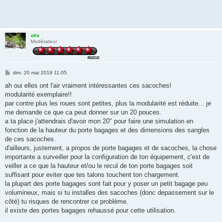
oliv
Modérateur
M
dim. 20 mai 2018 11:05
e
s
ah oui elles ont l'air vraiment intéressantes ces sacoches!
s
modularité exemplaire!!
a
g
par contre plus les roues sont petites, plus la modularité est réduite... je
e
me demande ce que ca peut donner sur un 20 pouces.
a ta place j'attendrais d'avoir mon 20" pour faire une simulation en
fonction de la hauteur du porte bagages et des dimensions des sangles
de ces sacoches.
d'ailleurs, justement, a propos de porte bagages et de sacoches, la chose
importante a surveiller pour la configuration de ton équipement, c'est de
veiller a ce que la hauteur et/ou le recul de ton porte bagages soit
suffisant pour eviter que tes talons touchent ton chargement.
la plupart des porte bagages sont fait pour y poser un petit bagage peu
volumineux, mais si tu installes des sacoches (donc depassement sur le
côté) tu risques de rencontrer ce problème.
il existe des portes bagages rehaussé pour cette utilisation.