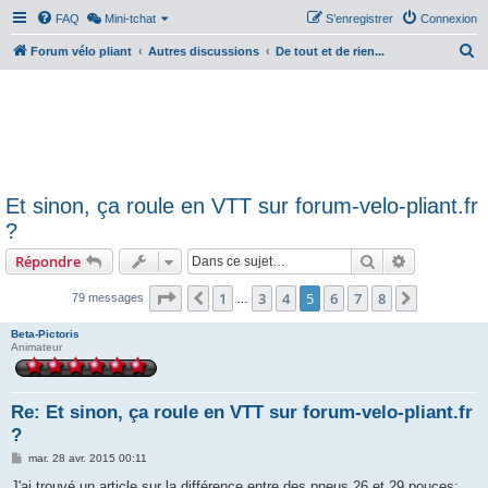
FAQ
Mini-tchat
S’enregistrer
Connexion
R
Forum vélo pliant
Autres discussions
De tout et de rien...
e
c
h
e
r
Et sinon, ça roule en VTT sur forum-velo-pliant.fr
c
?
h
Rechercher
Recherche 
Répondre
e
r
Page
5
sur
8
1
3
4
5
6
7
8
Précédente
Suivante
79 messages
…
Beta-Pictoris
Animateur
Re: Et sinon, ça roule en VTT sur forum-velo-pliant.fr
?
M
mar. 28 avr. 2015 00:11
e
s
J'ai trouvé un article sur la différence entre des pneus 26 et 29 pouces: