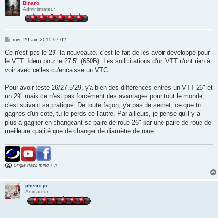
Binano
Administrateur
M
mer. 29 avr. 2015 07:02
e
s
Ce n'est pas le 29" la nouveauté, c'est le fait de les avoir développé pour
s
le VTT. Idem pour le 27.5" (650B). Les sollicitations d'un VTT n'ont rien à
a
g
voir avec celles qu'encaisse un VTC.
e
Pour avoir testé 26/27.5/29, y'a bien des différences entres un VTT 26" et
un 29" mais ce n'est pas forcément des avantages pour tout le monde,
c'est suivant sa pratique. De toute façon, y'a pas de secret, ce que tu
gagnes d'un coté, tu le perds de l'autre. Par ailleurs, je pense qu'il y a
plus à gagner en changeant sa paire de roue 26" par une paire de roue de
meilleure qualité que de changer de diamètre de roue.
Single track mind ♪ ♫
phenix jc
Animateur