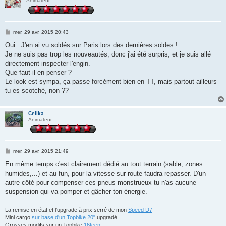
Animateur
M
mer. 29 avr. 2015 20:43
e
s
Oui : J'en ai vu soldés sur Paris lors des dernières soldes !
s
Je ne suis pas trop les nouveautés, donc j'ai été surpris, et je suis allé
a
g
directement inspecter l'engin.
e
Que faut-il en penser ?
Le look est sympa, ça passe forcément bien en TT, mais partout ailleurs
tu es scotché, non ??
Celika
Animateur
M
mer. 29 avr. 2015 21:49
e
s
En même temps c'est clairement dédié au tout terrain (sable, zones
s
humides,...) et au fun, pour la vitesse sur route faudra repasser. D'un
a
g
autre côté pour compenser ces pneus monstrueux tu n'as aucune
e
suspension qui va pomper et gâcher ton énergie.
La remise en état et l'upgrade à prix serré de mon
Speed D7
Mini cargo
sur base d'un Topbike 20"
upgradé
Grosses modifs sur un Topbike
16teen