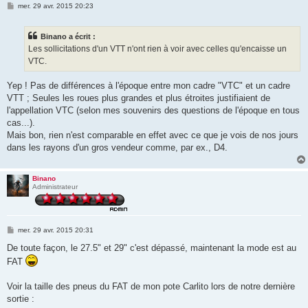
M
mer. 29 avr. 2015 20:23
e
s
s
Binano a écrit :
a
g
Les sollicitations d'un VTT n'ont rien à voir avec celles qu'encaisse un
e
VTC.
Yep ! Pas de différences à l'époque entre mon cadre "VTC" et un cadre
VTT ; Seules les roues plus grandes et plus étroites justifiaient de
l'appellation VTC (selon mes souvenirs des questions de l'époque en tous
cas...).
Mais bon, rien n'est comparable en effet avec ce que je vois de nos jours
dans les rayons d'un gros vendeur comme, par ex., D4.
Binano
Administrateur
M
mer. 29 avr. 2015 20:31
e
s
De toute façon, le 27.5" et 29" c'est dépassé, maintenant la mode est au
s
FAT
a
g
e
Voir la taille des pneus du FAT de mon pote Carlito lors de notre dernière
sortie :