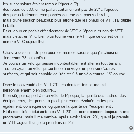
les suspensions étaient rares à l'époque (?)
des roues de 700, on ne parlait certainement pas de 29" à l'époque,
des pneus fortement cramponnés comme des pneus de VTT,
mais d'une section beaucoup plus étroite que les pneus de VTT, j'ai oublié
la taille.
Et du coup on parlait effectivement de VTC à l'époque et non de VTT,
mais c'était un VTC bien plus tourné vers le VTT que ce qui est défini
comme VTC aujourd'hui.
Choisi à dessin = Un peu pour les mêmes raisons que j'ai choisi un
Jetstream P8 aujourd'hui :
Je voulais un vélo qui puisse incontestablement aller en tout terrain,
Tout en ayant un vélo qui continue à envoyer un peu sur d'autres
surfaces, et qui soit capable de "résister" à un vélo course, 1/2 course.
Donc la nouveauté des VTT 29" ces derniers temps me fait
personnellement bien sourire...
Bien sûr, par rapport à mon vélo de l'époque, la qualité des cadres, des
équipements, des pneus, a prodigieusement évoluée, et les prix
également, conséquence logique de la qualité de l"équipement ;
Et ils sont très séduisants ces VTT 29", ils correspondent toujours à mon
programme, mais il me semble, après avoir tâté du 20", que si je prenais
un VTT aujourd'hui, je le prendrais en 26"...