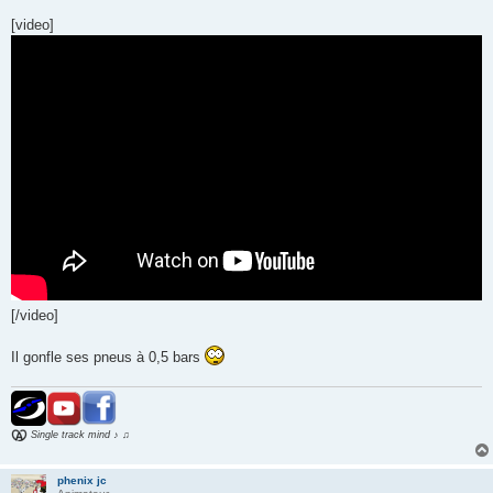
[video]
[/video]
Il gonfle ses pneus à 0,5 bars
Single track mind ♪ ♫
phenix jc