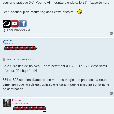
pour une pratique XC. Pour le All mountain, enduro, le 29" n'apporte rien.
Bref, beaucoup de marketing dans cette histoire...
Single track mind ♪ ♫
guinioul
Animateur
M
mar. 28 avr. 2015 14:52
e
s
Le 29" n'a rien de nouveau, c'est bêtement du 622 . Le 27,5 c'est pareil
s
,c'est de "l'antique" 584 ...
a
g
e
584 et 622 sont les diametres en mm des tringles de pneu soit la seule
dimension que l'on devrait utiliser, elle garanti que le pneu ira sur la jante
de destination ...
Binano
Administrateur