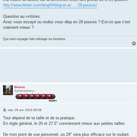
s
http://www.btwin.com/blog/fr/blog-et-ac ... 29-pouces/
a
g
e
Question au vvtistes:
Avez vous essayé ou roulez vous déja en 29 pouces ? Est-ce que c'est
vraiment mieux ?
Qui veut voyager loin ménage sa monture.
Binano
Administrateur
M
mar. 28 avr. 2015 06:59
e
s
Tout dépend de ta taille et de ta pratique.
s
En règle général, le 26 et 27.5" conviennent mieux aux petites tailles.
a
g
e
De mon point de vue personnel, un 29" sera plus efficace sur le roulant