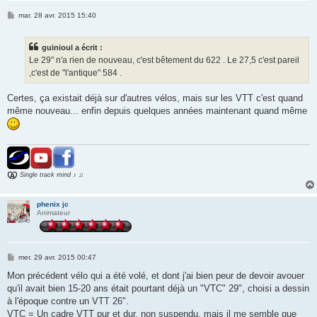
M
mar. 28 avr. 2015 15:40
e
s
s
guinioul a écrit :
a
g
Le 29" n'a rien de nouveau, c'est bêtement du 622 . Le 27,5 c'est pareil
e
,c'est de "l'antique" 584 .
Certes, ça existait déjà sur d'autres vélos, mais sur les VTT c'est quand
même nouveau... enfin depuis quelques années maintenant quand même
Single track mind ♪ ♫
phenix jc
Animateur
M
mer. 29 avr. 2015 00:47
e
s
Mon précédent vélo qui a été volé, et dont j'ai bien peur de devoir avouer
s
qu'il avait bien 15-20 ans était pourtant déjà un "VTC" 29", choisi a dessin
a
g
à l'époque contre un VTT 26".
e
VTC = Un cadre VTT pur et dur, non suspendu, mais il me semble que