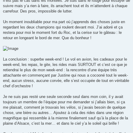
n’est pas le cas dans les montées. Je suis dans le rouge pour essayer de
suivre mais y’a rien à faire, ils arrachent tout et ils m’attendent à chaque
carrefour. Des pros, impossible de lutter.
Un moment inoubliable pour ma part où j’apprends des choses juste en
regardant les deux champions qui roulent devant moi. J’ai adoré et ça
restera pour moi le moment fort du Roc, et la cerise sur le gâteau : le
retour en longeant le bord de mer. Que du bonheur !
La conclusion : superbe week-end ! Le vol en avion, les cadeaux pour le
week-end, les repas, le gite, les rides mais SURTOUT et c’est ce que je
retiendrai le plus de mon week-end : la rencontre d’une équipe très
attachante en commençant par Justine qui nous a cocooné tout le week-
end, aucun stress, aucune corvée, elle s’est occupée de tout en véritable
chef d’orchestre !
Je ne suis pas resté une seule seconde seul dans mon coin, il y avait
toujours un membre de l’équipe pour me demander si j’allais bien, si ça
me plaisait, comment je trouvais les vélos, si j’avais besoin de quelque
chose, une bière ou autres… Ajoutez à cela des rides dans une région
magnifique qui ressemble à la mienne finalement sauf qu’à la place de la
plaine d’Alsace, c’est la mer… et dans le ciel y’a le soleil qui brille !