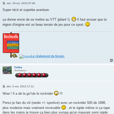
M
ven. 18 oct. 2013 07:46
e
s
Super récit et superbe aventure.
s
a
g
ça donne envie de se mettre au VTT (pliant !).
Il faut avouer que ta
e
région d'origine est un beau terrain de jeu pour ce sport.
Le règlement du forum.
Celika
Animateur
M
dim. 3 nov. 2013 17:12
e
s
Wow ! Il a de la gu*ule le rockrider
!!!
s
a
g
Perso je fais du vtt (rando +/- sportive) avec un rockrider 500 de 1998,
e
plus modeste mais vraiment increvable
, et le rigide même si ça tape
dans les mains je trouve ça bien plus sympa qu'un mauvais semi rigide