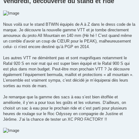
Vendredi, découverte du stand et ride
Nous voilà sur le stand BTWIN équipés de A à Z dans le dress code de la
marque. Je découvre la nouvelle gamme VTT et je tombe directement
amoureux du proto All Mountain en 140 mm (Hé hé ! C’est quand même
un comble d’avoir un coup de CŒUR pour le PEAK), malheureusement
celui- ci n’est encore destiné qu’à PGP en 2014.
Les autres VTT ne déméritent pas et sont magnifiques notamment le
Rafal 920 S en noir mat qui est super bien équipé et le Rafal 900 S qui
est plus dans mon budget. Peut-être mon prochain VTT ? Je découvre
également l’équipement bermuda, maillot et protections « all mountain ».
L’ensemble est vraiment sympa, c’est décidé je m’équiperai dès leurs
sorties au mois de mars.
Je remarque que la gamme des sacs à eau s’est bien étoffée et
améliorée, il y’en a pour tous les goûts et les volumes. D’ailleurs, on
choisit un sac à eau pour le prochain ride et c’est parti pour plusieurs
heures de roulage sur le Roc Odyssey en compagnie de Justine et
Jérôme. J’ai la chance de tester un XC PRO FACTORY !!