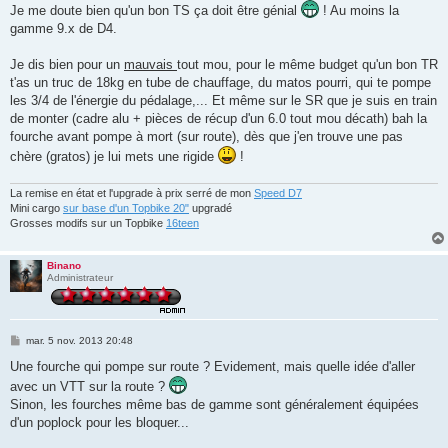
s
Je me doute bien qu'un bon TS ça doit être génial
! Au moins la
s
gamme 9.x de D4.
a
g
e
Je dis bien pour un
mauvais
tout mou, pour le même budget qu'un bon TR
t'as un truc de 18kg en tube de chauffage, du matos pourri, qui te pompe
les 3/4 de l'énergie du pédalage,... Et même sur le SR que je suis en train
de monter (cadre alu + pièces de récup d'un 6.0 tout mou décath) bah la
fourche avant pompe à mort (sur route), dès que j'en trouve une pas
chère (gratos) je lui mets une rigide
!
La remise en état et l'upgrade à prix serré de mon
Speed D7
Mini cargo
sur base d'un Topbike 20"
upgradé
Grosses modifs sur un Topbike
16teen
Binano
Administrateur
M
mar. 5 nov. 2013 20:48
e
s
Une fourche qui pompe sur route ? Evidement, mais quelle idée d'aller
s
avec un VTT sur la route ?
a
g
Sinon, les fourches même bas de gamme sont généralement équipées
e
d'un poplock pour les bloquer...