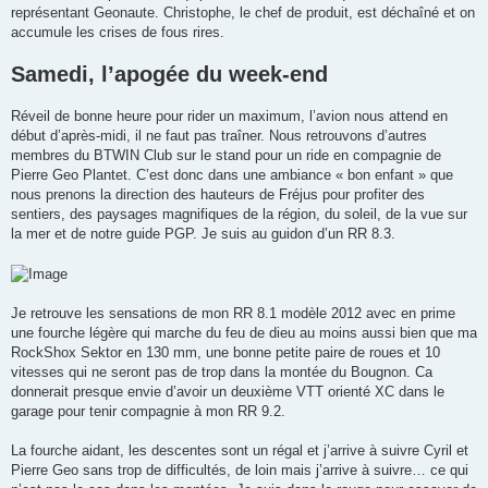
représentant Geonaute. Christophe, le chef de produit, est déchaîné et on
accumule les crises de fous rires.
Samedi, l’apogée du week-end
Réveil de bonne heure pour rider un maximum, l’avion nous attend en
début d’après-midi, il ne faut pas traîner. Nous retrouvons d’autres
membres du BTWIN Club sur le stand pour un ride en compagnie de
Pierre Geo Plantet. C’est donc dans une ambiance « bon enfant » que
nous prenons la direction des hauteurs de Fréjus pour profiter des
sentiers, des paysages magnifiques de la région, du soleil, de la vue sur
la mer et de notre guide PGP. Je suis au guidon d’un RR 8.3.
Je retrouve les sensations de mon RR 8.1 modèle 2012 avec en prime
une fourche légère qui marche du feu de dieu au moins aussi bien que ma
RockShox Sektor en 130 mm, une bonne petite paire de roues et 10
vitesses qui ne seront pas de trop dans la montée du Bougnon. Ca
donnerait presque envie d’avoir un deuxième VTT orienté XC dans le
garage pour tenir compagnie à mon RR 9.2.
La fourche aidant, les descentes sont un régal et j’arrive à suivre Cyril et
Pierre Geo sans trop de difficultés, de loin mais j’arrive à suivre… ce qui