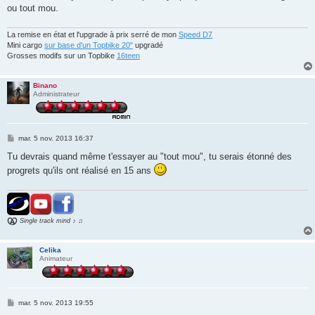
ou tout mou.
La remise en état et l'upgrade à prix serré de mon
Speed D7
Mini cargo
sur base d'un Topbike 20"
upgradé
Grosses modifs sur un Topbike
16teen
Binano
Administrateur
M
mar. 5 nov. 2013 16:37
e
s
Tu devrais quand même t'essayer au "tout mou", tu serais étonné des
s
progrets qu'ils ont réalisé en 15 ans
a
g
e
Single track mind ♪ ♫
Celika
Animateur
M
mar. 5 nov. 2013 19:55
e