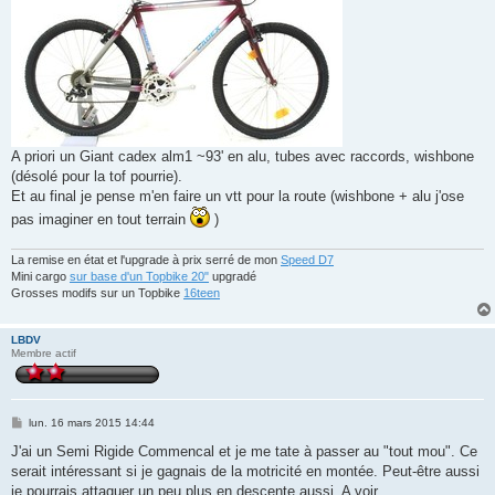
A priori un Giant cadex alm1 ~93' en alu, tubes avec raccords, wishbone
(désolé pour la tof pourrie).
Et au final je pense m'en faire un vtt pour la route (wishbone + alu j'ose
pas imaginer en tout terrain
)
La remise en état et l'upgrade à prix serré de mon
Speed D7
Mini cargo
sur base d'un Topbike 20"
upgradé
Grosses modifs sur un Topbike
16teen
LBDV
Membre actif
M
lun. 16 mars 2015 14:44
e
s
J'ai un Semi Rigide Commencal et je me tate à passer au "tout mou". Ce
s
serait intéressant si je gagnais de la motricité en montée. Peut-être aussi
a
g
je pourrais attaquer un peu plus en descente aussi. A voir...