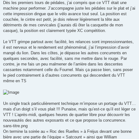
Dès les premiers tours de pédales, j’ai compris que ce VTT était une
machine pour performer. J’accompagne juste les pédales sur le plat et j’ai
cette impression dingue que le vélo avance tout seul. La position est
couchée, le cintre est petit, je dois relever légèrement la tête aux
détriments de mes cervicales (j’aurais dû ôter la casquette de mon
casque), la position est clairement typée XC compétition.
Le VTT grimpe partout avec facilité, les relances sont impressionnantes,
il est nerveux et le rendement est phénoménal, j’ai l’impression d’avoir
mangé du lion. Dans les côtes, je dépasse les autres concurrents en
quelques secondes, avec facilité, sans me mettre dans le rouge. Par
contre, je me fais un peu malmener de l’arrière dans les descentes
cassantes notamment celle du Fournel. Mais ça passe bien, sans poser
le pied contrairement à d’autres concurrents qui descendent du VTT
même en TS
Un single track particulièrement technique m’impose un portage du VTT…
mais d’un doigt s’il vous plait !!! Punaise, mais qu’est-ce qu’il est léger ce
VTT ! L’après-midi, quelques heures de quartier libre pour découvrir les
nouveautés des autres exposants et ce que propose la concurrence.
sans-titre.png
On termine la soirée au « Roc des Ruelles » à Fréjus devant une bonne
bière avec une partie de l’équipe « Satcount » ainsi que William