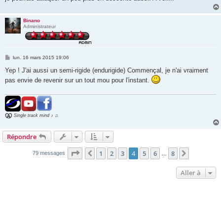
e
Binano
Administrateur
M
lun. 16 mars 2015 19:06
e
s
Yep ! J'ai aussi un semi-rigide (endurigide) Commençal, je n'ai vraiment
s
pas envie de revenir sur un tout mou pour l'instant.
a
g
e
Single track mind ♪ ♫
Répondre
Page
4
sur
8
1
2
3
4
5
6
8
Précédente
Suivante
79 messages
…
Aller à