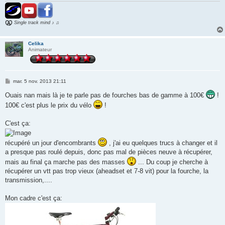
Single track mind ♪ ♫
Celika
Animateur
M
mar. 5 nov. 2013 21:11
e
s
Ouais nan mais là je te parle pas de fourches bas de gamme à 100€
!
s
100€ c'est plus le prix du vélo
!
a
g
e
C'est ça:
récupéré un jour d'encombrants
, j'ai eu quelques trucs à changer et il
a presque pas roulé depuis, donc pas mal de pièces neuve à récupérer,
mais au final ça marche pas des masses
... Du coup je cherche à
récupérer un vtt pas trop vieux (aheadset et 7-8 vit) pour la fourche, la
transmission,....
Mon cadre c'est ça: