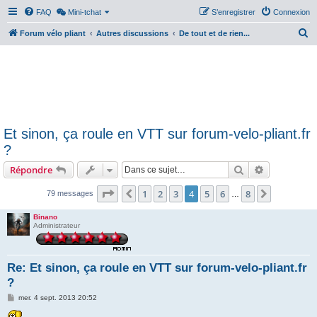
FAQ
Mini-tchat
S’enregistrer
Connexion
R
Forum vélo pliant
Autres discussions
De tout et de rien...
e
c
h
e
r
Et sinon, ça roule en VTT sur forum-velo-pliant.fr
c
?
h
Rechercher
Recherche 
Répondre
e
r
Page
4
sur
8
1
2
3
4
5
6
8
Précédente
Suivante
79 messages
…
Binano
Administrateur
Re: Et sinon, ça roule en VTT sur forum-velo-pliant.fr
?
M
mer. 4 sept. 2013 20:52
e
s