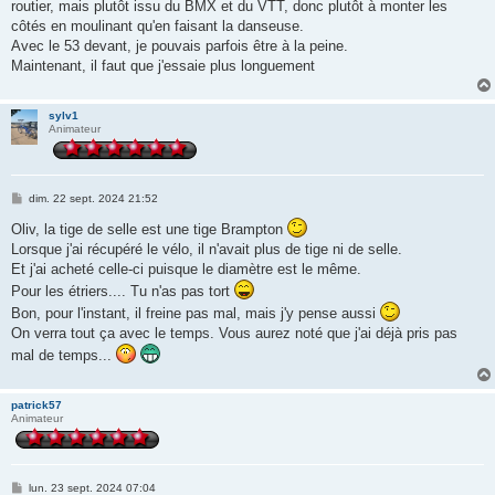
routier, mais plutôt issu du BMX et du VTT, donc plutôt à monter les
a
g
côtés en moulinant qu'en faisant la danseuse.
e
Avec le 53 devant, je pouvais parfois être à la peine.
Maintenant, il faut que j'essaie plus longuement
sylv1
Animateur
M
dim. 22 sept. 2024 21:52
e
s
Oliv, la tige de selle est une tige Brampton
s
Lorsque j'ai récupéré le vélo, il n'avait plus de tige ni de selle.
a
g
Et j'ai acheté celle-ci puisque le diamètre est le même.
e
Pour les étriers.... Tu n'as pas tort
Bon, pour l'instant, il freine pas mal, mais j'y pense aussi
On verra tout ça avec le temps. Vous aurez noté que j'ai déjà pris pas
mal de temps...
patrick57
Animateur
M
lun. 23 sept. 2024 07:04