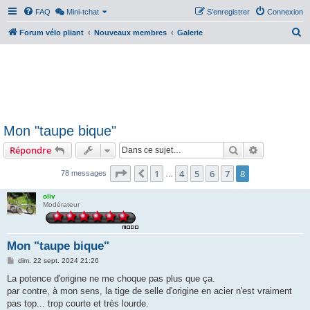
FAQ
Mini-tchat
S’enregistrer
Connexion
R
Forum vélo pliant
Nouveaux membres
Galerie
e
c
h
e
r
Mon "taupe bique"
c
Rechercher
Recherche 
Répondre
h
e
Page
8
sur
8
1
4
5
6
7
8
Précédente
78 messages
…
r
oliv
Modérateur
Mon "taupe bique"
M
dim. 22 sept. 2024 21:26
e
s
La potence d'origine ne me choque pas plus que ça.
s
par contre, à mon sens, la tige de selle d'origine en acier n'est vraiment
a
g
pas top... trop courte et très lourde.
e