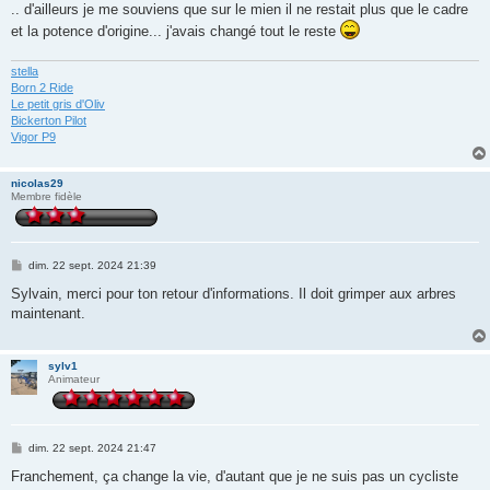
.. d'ailleurs je me souviens que sur le mien il ne restait plus que le cadre
et la potence d'origine... j'avais changé tout le reste
stella
Born 2 Ride
Le petit gris d'Oliv
Bickerton Pilot
Vigor P9
nicolas29
Membre fidèle
M
dim. 22 sept. 2024 21:39
e
s
Sylvain, merci pour ton retour d'informations. Il doit grimper aux arbres
s
maintenant.
a
g
e
sylv1
Animateur
M
dim. 22 sept. 2024 21:47
e
s
Franchement, ça change la vie, d'autant que je ne suis pas un cycliste
s