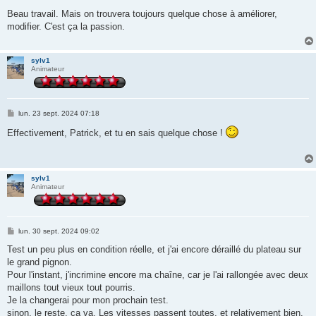
e
s
Beau travail. Mais on trouvera toujours quelque chose à améliorer,
s
modifier. C'est ça la passion.
a
g
e
sylv1
Animateur
M
lun. 23 sept. 2024 07:18
e
s
Effectivement, Patrick, et tu en sais quelque chose !
s
a
g
e
sylv1
Animateur
M
lun. 30 sept. 2024 09:02
e
s
Test un peu plus en condition réelle, et j'ai encore déraillé du plateau sur
s
le grand pignon.
a
g
Pour l'instant, j'incrimine encore ma chaîne, car je l'ai rallongée avec deux
e
maillons tout vieux tout pourris.
Je la changerai pour mon prochain test.
sinon, le reste, ça va. Les vitesses passent toutes, et relativement bien.