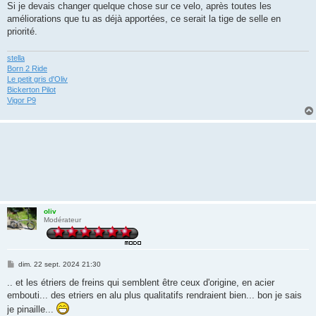
Si je devais changer quelque chose sur ce velo, après toutes les
améliorations que tu as déjà apportées, ce serait la tige de selle en
priorité.
stella
Born 2 Ride
Le petit gris d'Oliv
Bickerton Pilot
Vigor P9
oliv
Modérateur
M
dim. 22 sept. 2024 21:30
e
s
.. et les étriers de freins qui semblent être ceux d'origine, en acier
s
embouti... des etriers en alu plus qualitatifs rendraient bien... bon je sais
a
g
je pinaille...
e