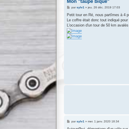
Mon "taupe bique"
M
par
sylv1
»
jeu. 26 déc. 2019 17:03
e
s
Petit tour en Ré, nous partîmes à 4 po
s
Le coffre était donc tout indiqué pou
a
g
L'occasion d'un tour de 50 km avalés 
e
M
par
sylv1
»
mer. 1 janv. 2020 18:34
e
s
Aujourd'hui, démontage d'un vélo sur 