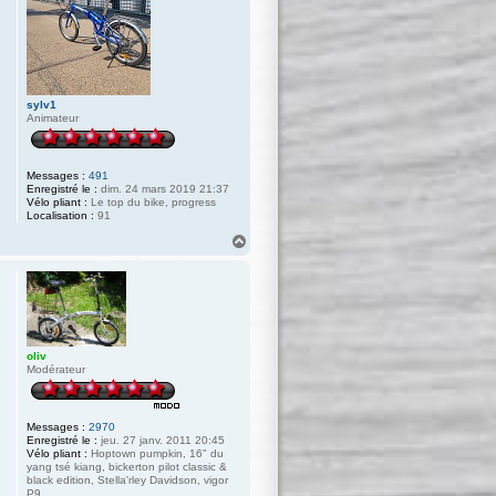
sylv1
Animateur
Messages :
491
Enregistré le :
dim. 24 mars 2019 21:37
Vélo pliant :
Le top du bike, progress
Localisation :
91
H
a
u
t
oliv
Modérateur
Messages :
2970
Enregistré le :
jeu. 27 janv. 2011 20:45
Vélo pliant :
Hoptown pumpkin, 16" du
yang tsé kiang, bickerton pilot classic &
black edition, Stella'rley Davidson, vigor
P9.