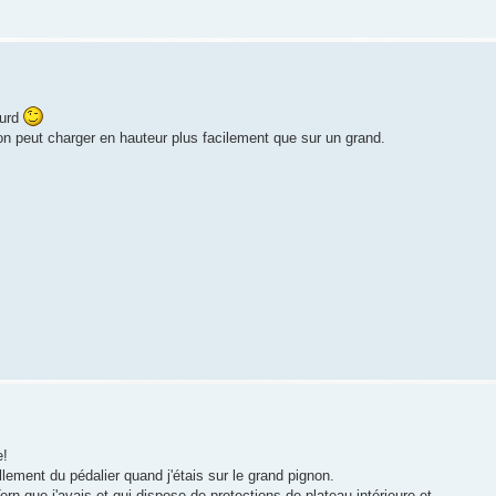
ourd
r on peut charger en hauteur plus facilement que sur un grand.
e!
llement du pédalier quand j'étais sur le grand pignon.
Tern que j'avais et qui dispose de protections de plateau intérieure et