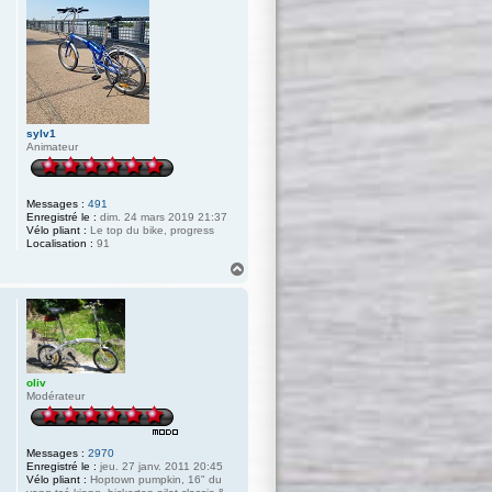
sylv1
Animateur
Messages :
491
Enregistré le :
dim. 24 mars 2019 21:37
Vélo pliant :
Le top du bike, progress
Localisation :
91
H
a
u
t
oliv
Modérateur
Messages :
2970
Enregistré le :
jeu. 27 janv. 2011 20:45
Vélo pliant :
Hoptown pumpkin, 16" du