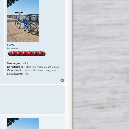
sylv1
Animateur
Messages :
491
Enregistré le :
dim. 24 mars 2019 21:37
Vélo pliant :
Le top du bike, progress
Localisation :
91
H
a
u
t