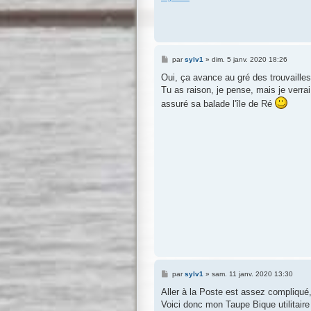
M
par
sylv1
»
dim. 5 janv. 2020 18:26
e
s
Oui, ça avance au gré des trouvaille
s
Tu as raison, je pense, mais je verrai
a
g
assuré sa balade l'île de Ré
e
M
par
sylv1
»
sam. 11 janv. 2020 13:30
e
s
Aller à la Poste est assez compliqué, 
s
Voici donc mon Taupe Bique utilitaire
a