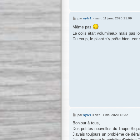
M
par
sylv1
»
sam. 11 janv. 2020 21:09
e
s
Même pas
s
Le colis était volumineux mais pas l
a
g
Du coup, le pliant s'y prête bien, ca
e
M
par
sylv1
»
ven. 1 mai 2020 18:32
e
s
Bonjour à tous,
s
Des petites nouvelles du Taupe Biqu
a
g
J'avais toujours un problème de dérai
e
J'ai donc monté le pédalier d'origine 