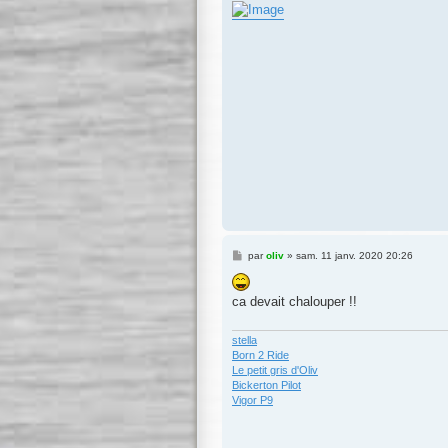
g
e
M
par
oliv
»
sam. 11 janv. 2020 20:26
e
s
s
ca devait chalouper !!
a
g
e
stella
Born 2 Ride
Le petit gris d'Oliv
Bickerton Pilot
Vigor P9