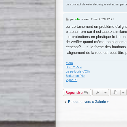
Le concept de vélo électrique est aussi pertin
M
par
oliv
»
sam. 2 mai 2020 12:22
e
s
oui certainement un problème d'aligne
s
plateau Tern car il est assez similair
a
g
les protections en plastique frotteront
e
de verifier quand même ton alignement
échéant? ... si la forme des haubans
l'alignement de la roue est peut être 
stella
Born 2 Ride
Le petit gris d'Oliv
Bickerton Pilot
Vigor P9
Répondre
Retourner vers « Galerie »