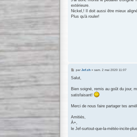
extérieure.
Nickel,! Il doit aussi être mieux align
Plus qu'à rouler!
M
par
Jef.ch
»
sam. 2 mai 2020 11:07
e
s
Salut,
s
a
g
Bien soigné, remis au goût du jour, 
e
satisfaisant!
Merci de nous faire partager tes amél
Amitiés,
À+,
le Jef-surtout-que-la-météo-incite-pl