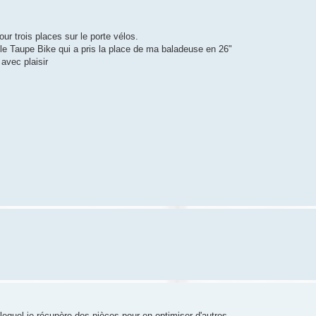
ur trois places sur le porte vélos.
r le Taupe Bike qui a pris la place de ma baladeuse en 26"
avec plaisir
lequel je récupère des pièces pour en optimiser d'autres.