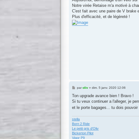
s
Notre virée Retaise m'a motivé à chan
a
g
C'est fait avec une paire de V brake e
e
Plus d'efficacité, et de légèreté !
M
par
oliv
»
dim. 5 janv. 2020 12:06
e
s
Ton upgrade avance bien ! Bravo !
s
Si tu veux continuer a l'alleger, je pe
a
g
et le porte bagages... tu dois pouvoir
e
stella
Born 2 Ride
Le petit gris d'Oliv
Bickerton Pilot
Vigor P9