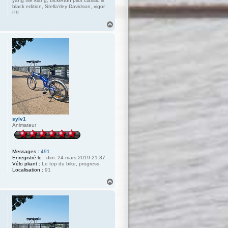
yang tsé kiang, bickerton pilot classic &
black edition, Stella'rley Davidson, vigor
P9.
H
a
u
t
sylv1
Animateur
Messages :
491
Enregistré le :
dim. 24 mars 2019 21:37
Vélo pliant :
Le top du bike, progress
Localisation :
91
H
a
u
t