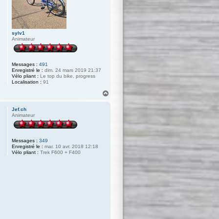
sylv1
Animateur
Messages :
491
Enregistré le :
dim. 24 mars 2019 21:37
Vélo pliant :
Le top du bike, progress
Localisation :
91
H
a
u
Jef.ch
t
Animateur
Messages :
349
Enregistré le :
mar. 10 avr. 2018 12:18
Vélo pliant :
Trek F600 + F400