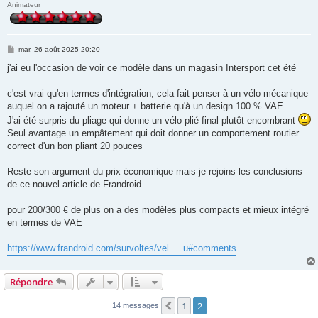
Animateur
M
mar. 26 août 2025 20:20
e
s
j'ai eu l'occasion de voir ce modèle dans un magasin Intersport cet été
s
a
g
c'est vrai qu'en termes d'intégration, cela fait penser à un vélo mécanique
e
auquel on a rajouté un moteur + batterie qu'à un design 100 % VAE
J'ai été surpris du pliage qui donne un vélo plié final plutôt encombrant
Seul avantage un empâtement qui doit donner un comportement routier
correct d'un bon pliant 20 pouces
Reste son argument du prix économique mais je rejoins les conclusions
de ce nouvel article de Frandroid
pour 200/300 € de plus on a des modèles plus compacts et mieux intégré
en termes de VAE
https://www.frandroid.com/survoltes/vel ... u#comments
Répondre
1
2
Précédente
14 messages