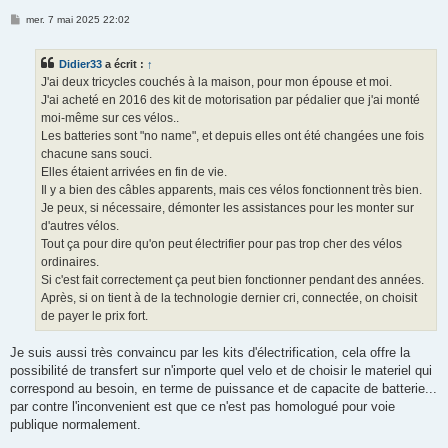
M
mer. 7 mai 2025 22:02
e
s
s
Didier33
a écrit :
↑
a
g
J'ai deux tricycles couchés à la maison, pour mon épouse et moi.
e
J'ai acheté en 2016 des kit de motorisation par pédalier que j'ai monté
moi-même sur ces vélos..
Les batteries sont "no name", et depuis elles ont été changées une fois
chacune sans souci.
Elles étaient arrivées en fin de vie.
Il y a bien des câbles apparents, mais ces vélos fonctionnent très bien.
Je peux, si nécessaire, démonter les assistances pour les monter sur
d'autres vélos.
Tout ça pour dire qu'on peut électrifier pour pas trop cher des vélos
ordinaires.
Si c'est fait correctement ça peut bien fonctionner pendant des années.
Après, si on tient à de la technologie dernier cri, connectée, on choisit
de payer le prix fort.
Je suis aussi très convaincu par les kits d'électrification, cela offre la
possibilité de transfert sur n'importe quel velo et de choisir le materiel qui
correspond au besoin, en terme de puissance et de capacite de batterie...
par contre l'inconvenient est que ce n'est pas homologué pour voie
publique normalement.