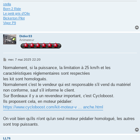
stella
Born 2 Ride
Le petit gris d'Oliv
Bickerton Pilot
Vigor P9
Didier33
Animateur
M
mer. 7 mai 2025 22:20
e
s
Normalement, si la puissance, la limitation à 25 km/h et les
s
caractéristiques réglementaires sont respectées
a
g
les kit sont homologués.
e
Normalement c'est le vendeur qui est responsable s'il vend du matériel
non conforme, sauf s'il informe le client.
Sur Bordeaux il y a un revendeur important, c'est Cycloboost.
Ils proposent cela, en moteur pédalier:
https://www.cycloboost.com/kit-moteur-v ... anche.html
On voit bien qu'ils n'ont qu'un seul moteur pédalier homologué, les autres
sont trop puissants.
LL76