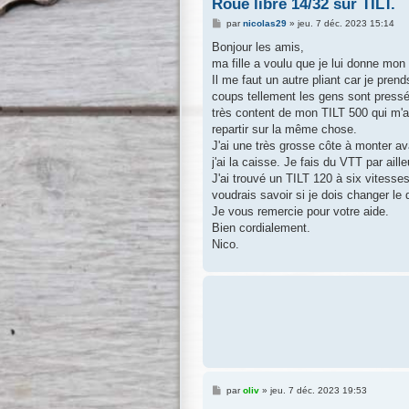
Roue libre 14/32 sur TILT.
M
par
nicolas29
»
jeu. 7 déc. 2023 15:14
e
s
Bonjour les amis,
s
ma fille a voulu que je lui donne mon 
a
g
Il me faut un autre pliant car je prend
e
coups tellement les gens sont pressés
très content de mon TILT 500 qui m'
repartir sur la même chose.
J'ai une très grosse côte à monter av
j'ai la caisse. Je fais du VTT par ail
J'ai trouvé un TILT 120 à six vitesse
voudrais savoir si je dois changer le 
Je vous remercie pour votre aide.
Bien cordialement.
Nico.
M
par
oliv
»
jeu. 7 déc. 2023 19:53
e