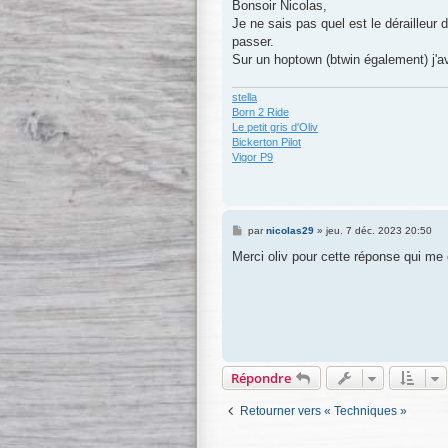
s
Bonsoir Nicolas,
s
Je ne sais pas quel est le dérailleur d
a
g
passer.
e
Sur un hoptown (btwin également) j'av
stella
Born 2 Ride
Le petit gris d'Oliv
Bickerton Pilot
Vigor P9
M
par
nicolas29
»
jeu. 7 déc. 2023 20:50
e
s
Merci oliv pour cette réponse qui me 
s
a
g
e
Répondre
Retourner vers « Techniques »