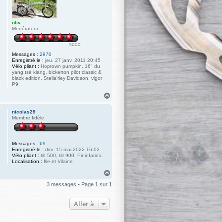
oliv
Modérateur
Messages :
2970
Enregistré le :
jeu. 27 janv. 2011 20:45
Vélo pliant :
Hoptown pumpkin, 16" du
yang tsé kiang, bickerton pilot classic &
black edition, Stella'rley Davidson, vigor
P9.
H
a
u
nicolas29
t
Membre fidèle
Messages :
69
Enregistré le :
dim. 15 mai 2022 16:02
Vélo pliant :
tilt 500, tilt 900, Pininfarina.
Localisation :
Ille et Vilaine
H
a
3 messages • Page
1
sur
1
u
t
Aller à