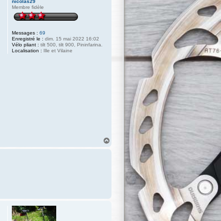
nicolas29
Membre fidèle
Messages :
69
Enregistré le :
dim. 15 mai 2022 16:02
Vélo pliant :
tilt 500, tilt 900, Pininfarina.
Localisation :
Ille et Vilaine
H
a
u
t