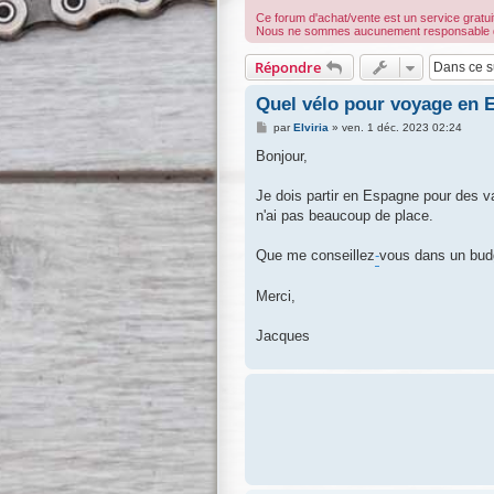
Ce forum d'achat/vente est un service gratuit
Nous ne sommes aucunement responsable des t
Répondre
Quel vélo pour voyage en 
M
par
Elviria
»
ven. 1 déc. 2023 02:24
e
s
Bonjour,
s
a
g
Je dois partir en Espagne pour des v
e
n'ai pas beaucoup de place.
Que me conseillez
-
vous dans un budg
Merci,
Jacques