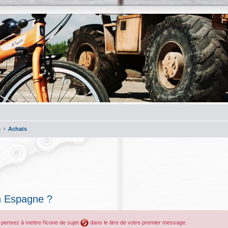
s
Achats
n Espagne ?
, pensez à mettre l'icone de sujet
dans le titre de votre premier message.