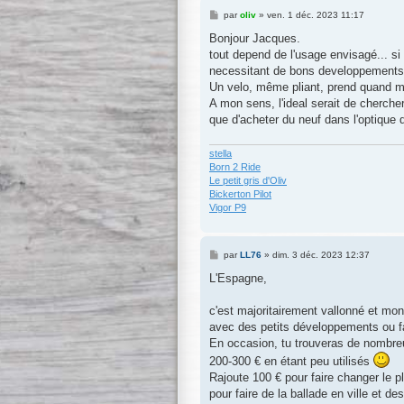
M
par
oliv
»
ven. 1 déc. 2023 11:17
e
s
Bonjour Jacques.
s
tout depend de l'usage envisagé... si
a
g
necessitant de bons developpements
e
Un velo, même pliant, prend quand 
A mon sens, l'ideal serait de chercher
que d'acheter du neuf dans l'optique d
stella
Born 2 Ride
Le petit gris d'Oliv
Bickerton Pilot
Vigor P9
M
par
LL76
»
dim. 3 déc. 2023 12:37
e
s
L'Espagne,
s
a
g
c'est majoritairement vallonné et mon
e
avec des petits développements ou fa
En occasion, tu trouveras de nombreu
200-300 € en étant peu utilisés
Rajoute 100 € pour faire changer le p
pour faire de la ballade en ville et de