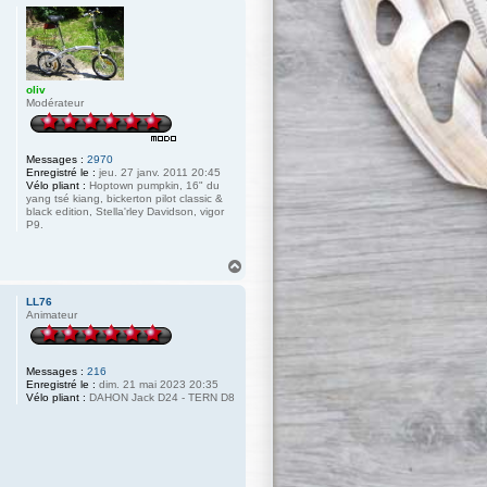
oliv
Modérateur
Messages :
2970
Enregistré le :
jeu. 27 janv. 2011 20:45
Vélo pliant :
Hoptown pumpkin, 16" du
yang tsé kiang, bickerton pilot classic &
black edition, Stella'rley Davidson, vigor
P9.
H
a
u
LL76
t
Animateur
Messages :
216
Enregistré le :
dim. 21 mai 2023 20:35
Vélo pliant :
DAHON Jack D24 - TERN D8