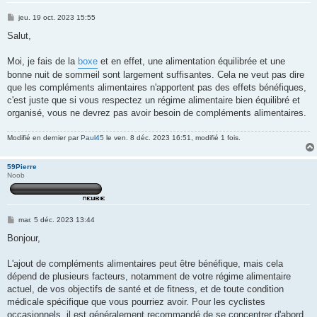
M
jeu. 19 oct. 2023 15:55
e
s
Salut,
s
a
g
Moi, je fais de la
boxe
et en effet, une alimentation équilibrée et une
e
bonne nuit de sommeil sont largement suffisantes. Cela ne veut pas dire
que les compléments alimentaires n'apportent pas des effets bénéfiques,
c'est juste que si vous respectez un régime alimentaire bien équilibré et
organisé, vous ne devrez pas avoir besoin de compléments alimentaires.
Modifié en dernier par
Paul45
le ven. 8 déc. 2023 16:51, modifié 1 fois.
59Pierre
Noob
M
mar. 5 déc. 2023 13:44
e
s
Bonjour,
s
a
g
L'ajout de compléments alimentaires peut être bénéfique, mais cela
e
dépend de plusieurs facteurs, notamment de votre régime alimentaire
actuel, de vos objectifs de santé et de fitness, et de toute condition
médicale spécifique que vous pourriez avoir. Pour les cyclistes
occasionnels, il est généralement recommandé de se concentrer d'abord