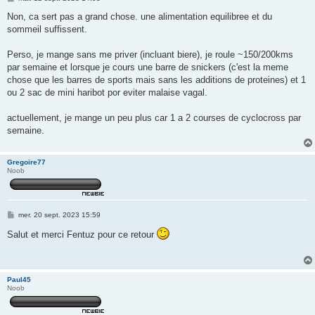
e
s
Non, ca sert pas a grand chose. une alimentation equilibree et du
s
sommeil suffissent.
a
g
e
Perso, je mange sans me priver (incluant biere), je roule ~150/200kms
par semaine et lorsque je cours une barre de snickers (c'est la meme
chose que les barres de sports mais sans les additions de proteines) et 1
ou 2 sac de mini haribot por eviter malaise vagal.
actuellement, je mange un peu plus car 1 a 2 courses de cyclocross par
semaine.
Gregoire77
Noob
M
mer. 20 sept. 2023 15:59
e
s
Salut et merci Fentuz pour ce retour
s
a
g
e
Paul45
Noob