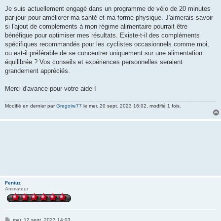
a
g
Je suis actuellement engagé dans un programme de vélo de 20 minutes
e
par jour pour améliorer ma santé et ma forme physique. J'aimerais savoir
si l'ajout de compléments à mon régime alimentaire pourrait être
bénéfique pour optimiser mes résultats. Existe-t-il des compléments
spécifiques recommandés pour les cyclistes occasionnels comme moi,
ou est-il préférable de se concentrer uniquement sur une alimentation
équilibrée ? Vos conseils et expériences personnelles seraient
grandement appréciés.
Merci d'avance pour votre aide !
Modifié en dernier par
Gregoire77
le mer. 20 sept. 2023 16:02, modifié 1 fois.
Fentuz
Animateur
M
mar. 12 sept. 2023 14:03