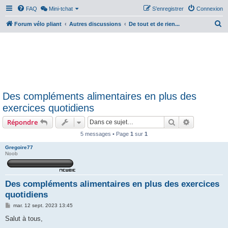
FAQ
Mini-tchat
S’enregistrer
Connexion
R
Forum vélo pliant
Autres discussions
De tout et de rien...
e
c
h
e
r
Des compléments alimentaires en plus des
c
exercices quotidiens
h
Rechercher
Recherche 
Répondre
e
r
5 messages • Page
1
sur
1
Gregoire77
Noob
Des compléments alimentaires en plus des exercices
quotidiens
M
mar. 12 sept. 2023 13:45
e
s
Salut à tous,
s