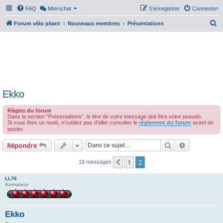
FAQ
Mini-tchat
S’enregistrer
Connexion
R
Forum vélo pliant
Nouveaux membres
Présentations
e
c
h
e
r
Ekko
c
h
Règles du forum
Dans la section "Présentations", le titre de votre message doit être votre pseudo.
e
Si vous êtes un noob, n'oubliez pas d'aller consulter le
règlement du forum
avant de
poster.
r
Rechercher
Recherche 
Répondre
1
2
Précédente
18 messages
LL76
Animateur
Ekko