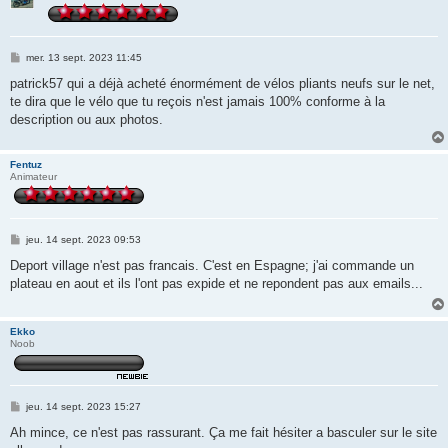
M
mer. 13 sept. 2023 11:45
e
s
patrick57 qui a déjà acheté énormément de vélos pliants neufs sur le net,
s
te dira que le vélo que tu reçois n'est jamais 100% conforme à la
a
g
description ou aux photos.
e
Fentuz
Animateur
M
jeu. 14 sept. 2023 09:53
e
s
Deport village n'est pas francais. C'est en Espagne; j'ai commande un
s
plateau en aout et ils l'ont pas expide et ne repondent pas aux emails...
a
g
e
Ekko
Noob
M
jeu. 14 sept. 2023 15:27
e
s
Ah mince, ce n'est pas rassurant. Ça me fait hésiter a basculer sur le site
s