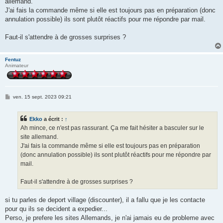
allemand.
a
g
J'ai fais la commande même si elle est toujours pas en préparation (donc
e
annulation possible) ils sont plutôt réactifs pour me répondre par mail.
Faut-il s'attendre à de grosses surprises ?
Fentuz
Animateur
M
ven. 15 sept. 2023 09:21
e
s
s
Ekko
a écrit :
↑
a
g
Ah mince, ce n'est pas rassurant. Ça me fait hésiter a basculer sur le
e
site allemand.
J'ai fais la commande même si elle est toujours pas en préparation
(donc annulation possible) ils sont plutôt réactifs pour me répondre par
mail.
Faut-il s'attendre à de grosses surprises ?
si tu parles de deport village (discounter), il a fallu que je les contacte
pour qu ils se decident a expedier...
Perso, je prefere les sites Allemands, je n'ai jamais eu de probleme avec