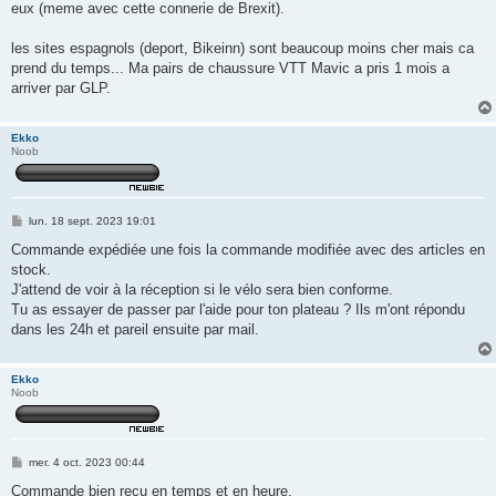
eux (meme avec cette connerie de Brexit).
les sites espagnols (deport, Bikeinn) sont beaucoup moins cher mais ca
prend du temps... Ma pairs de chaussure VTT Mavic a pris 1 mois a
arriver par GLP.
Ekko
Noob
M
lun. 18 sept. 2023 19:01
e
s
Commande expédiée une fois la commande modifiée avec des articles en
s
stock.
a
g
J'attend de voir à la réception si le vélo sera bien conforme.
e
Tu as essayer de passer par l'aide pour ton plateau ? Ils m'ont répondu
dans les 24h et pareil ensuite par mail.
Ekko
Noob
M
mer. 4 oct. 2023 00:44
e
s
Commande bien reçu en temps et en heure.