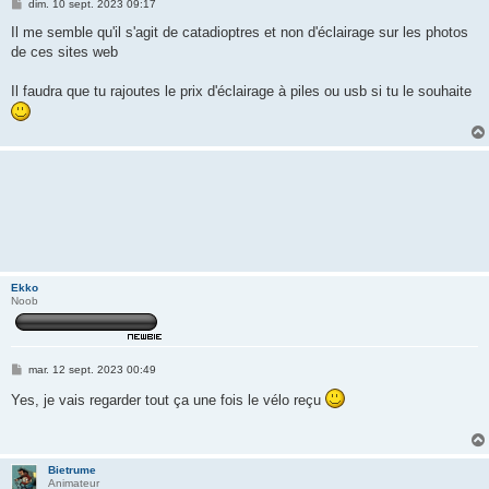
M
dim. 10 sept. 2023 09:17
e
s
Il me semble qu'il s'agit de catadioptres et non d'éclairage sur les photos
s
de ces sites web
a
g
e
Il faudra que tu rajoutes le prix d'éclairage à piles ou usb si tu le souhaite
Ekko
Noob
M
mar. 12 sept. 2023 00:49
e
s
Yes, je vais regarder tout ça une fois le vélo reçu
s
a
g
e
Bietrume
Animateur