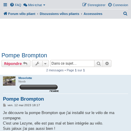
FAQ
Mini-tchat
S’enregistrer
Connexion
R
Forum vélo pliant
Discussions vélos pliants
Accessoires
e
c
h
e
r
Pompe Brompton
c
Rechercher
Recherche 
Répondre
h
e
2 messages • Page
1
sur
1
r
Moselotte
Noob
Pompe Brompton
M
ven. 12 mai 2023 18:17
e
s
Je découvre la pompe Brompton que j'ai installé sur le vélo de ma
s
compagne.
a
g
C'est une Lezyne, elle est pas mal et bien intégrée au vélo.
e
Suis jaloux j'ai pas aussi bien !