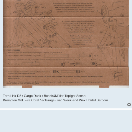
Tern Link D8 / Cargo Rack / Busch&Müller Toplight Senso
Brompton M6L Fire Coral / éclairage / sac Week-end Wax Holdall Barbour