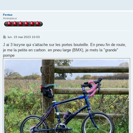
Fentuz
Animateur
M
lun. 15 mai 2023 10:03
e
s
J ai 3 lezyne qui s'attache sur les portes bouteille. En pneu fin de route,
s
je me la petite en carbon. en pneu large (BMX), je mets la "grande"
a
g
pompe
e