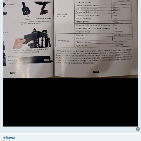
Véloval