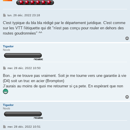
M
lun. 26 déc. 2022 23:18
e
s
C'est typique du bla bla rédigé par le département juridique. C'est comme
s
sur les VTT l'étiquette qui dit "n'est pas conçu pour rouler en dehors des
a
g
routes goudronnées" ^^
e
Tigador
Noob
M
mer. 28 déc. 2022 10:50
e
s
Bon.. je ne trouve pas vraiment. Soit je me tourne vers une garantie à vie
s
(D4) soit un truc en acier (Brompton)
a
g
J’aurais au moins de quoi me retourner si ça pete. En espérant que non
e
Tigador
Noob
M
mer. 28 déc. 2022 10:51
e