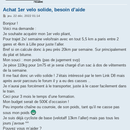
Achat 1er velo solide, besoin d’aide
M
jeu. 22 déc. 2022 01:14
e
s
Bonjour !
s
Voici ma demande :
a
g
Je souhaite acquérir mon 1er velo pliant,
e
Pour trajet 2x/ semaine velo/train avec en tout 5,5 km a paris entre 2
gares et 4km à Lille pour juste l’aller.
Bref si on calcule donc à peu près 20km par semaine. Sur principalement
du plat et bitume.
Mon souci : mon poids (pas de jugement svp)
Je pèse 110kg pour 1m75 et je serai chargé d’un sac à dos de vêtements
de la semaine.
Il me faut donc un vélo solide ! J’étais intéressé par le tern Link D8 mais
après avoir parcouru le forum il y a eu des casses ..
Je n’aurai pas forcément à le transporter, juste à le caser facilement dans
le train.
Ceci pour 3 mois le temps d’une formation.
Mon budget serait de 500€ d’occasion !
Peu importe chaîne ou courroie, de son poids, tant qu’il ne casse pas
sous mon poids
Je suis déjà cycliste de base (velotaff 13km l’aller) mais pas tous les
jours j’avoue ^^
Pouvez vous m’aider ?