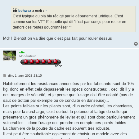
s
s
bohwaz
a écrit :
↑
a
g
C'est typique du bla bla rédigé par le département juridique. C'est
e
comme sur les VTT l'étiquette qui dit "n'est pas conçu pour rouler en
dehors des routes goudronnées" ^^
Mdr ! Bientôt on va dire que c’est pas fait pour rouler dessus
oliv
Modérateur
M
dim. 1 janv. 2023 23:15
e
s
Habituellement les resistances annoncées par les fabricants sont de 105
s
kg, donc en effet cela depasserait les specs constructeur... ceci dit il y a
a
g
des marges de sécurité, et je pense que l'usage doit être adapté (pas de
e
saut de trottoir par exemple ou de conduite en danseuse)...
Les points faibles sur les pliants sont, d'un ordre général, les charnieres,
mais pour la surcharge, c'est surtout la potence et la tige de selle qui
présentent un gros phénomène de levier et qui sont donc particulierement
vulnerables... donc l'usage doit prendre en compte ces points faibles.
La charniere de la poutre du cadre est souvent tres robuste.
Il est peut être souhaitable egalement de choisir un modele avec des