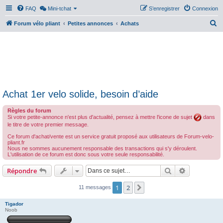
FAQ
Mini-tchat
S’enregistrer
Connexion
R
Forum vélo pliant
Petites annonces
Achats
e
c
h
e
r
Achat 1er velo solide, besoin d’aide
c
h
Règles du forum
Si votre petite-annonce n'est plus d'actualité, pensez à mettre l'icone de sujet
dans
e
le titre de votre premier message.
r
Ce forum d'achat/vente est un service gratuit proposé aux utilisateurs de Forum-velo-
pliant.fr
Nous ne sommes aucunement responsable des transactions qui s'y déroulent.
L'utilisation de ce forum est donc sous votre seule responsabilité.
Rechercher
Recherche 
Répondre
1
2
Suivante
11 messages
Tigador
Noob