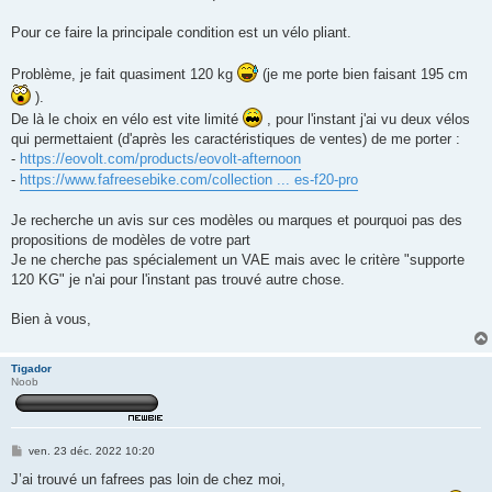
Pour ce faire la principale condition est un vélo pliant.
Problème, je fait quasiment 120 kg
(je me porte bien faisant 195 cm
).
De là le choix en vélo est vite limité
, pour l'instant j'ai vu deux vélos
qui permettaient (d'après les caractéristiques de ventes) de me porter :
-
https://eovolt.com/products/eovolt-afternoon
-
https://www.fafreesebike.com/collection ... es-f20-pro
Je recherche un avis sur ces modèles ou marques et pourquoi pas des
propositions de modèles de votre part
Je ne cherche pas spécialement un VAE mais avec le critère "supporte
120 KG" je n'ai pour l'instant pas trouvé autre chose.
Bien à vous,
Tigador
Noob
M
ven. 23 déc. 2022 10:20
e
s
J’ai trouvé un fafrees pas loin de chez moi,
s