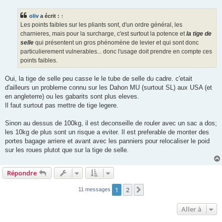
s
s
oliv
a écrit :
↑
a
g
Les points faibles sur les pliants sont, d'un ordre général, les
e
charnieres, mais pour la surcharge, c'est surtout la potence et
la tige de
selle
qui présentent un gros phénomène de levier et qui sont donc
particulierement vulnerables... donc l'usage doit prendre en compte ces
points faibles.
Oui, la tige de selle peu casse le le tube de selle du cadre. c'etait
d'ailleurs un probleme connu sur les Dahon MU (surtout SL) aux USA (et
en angleterre) ou les gabarits sont plus eleves.
Il faut surtout pas mettre de tige legere.
Sinon au dessus de 100kg, il est deconseille de rouler avec un sac a dos;
les 10kg de plus sont un risque a eviter. Il est preferable de monter des
portes bagage arriere et avant avec les panniers pour relocaliser le poid
sur les roues plutot que sur la tige de selle.
Répondre
1
2
Suivante
11 messages
Aller à