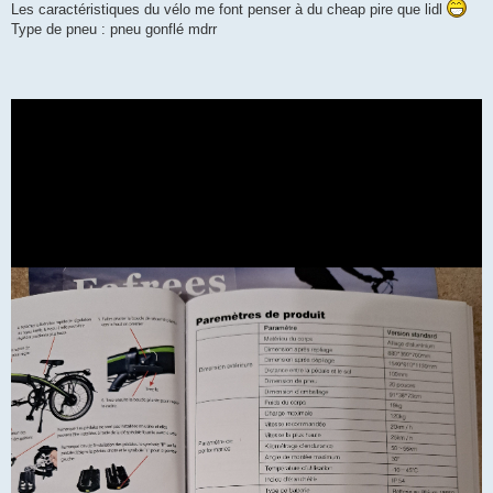
Les caractéristiques du vélo me font penser à du cheap pire que lidl
a
g
Type de pneu : pneu gonflé mdrr
e