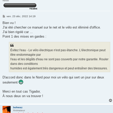
Noob
M
ven. 23 déc. 2022 14:19
e
s
Bien vu !
s
J'ai été chercher ce manuel sur le net et le vélo est éliminé d'office.
a
g
J'ai bien rigolé car ...
e
Point 1 des mises en gardes :
Évitez l'eau - Le vélo électrique n'est pas étanche. L'électronique peut
être endommagée par
l'eau et les dégâts d'eau ne sont pas couverts par notre garantie. Rouler
dans des conditions
humides est également très dangereux et peut entraîner des blessures.
D'accord donc dans le Nord pour moi un vélo qui sert un jour sur deux
seulement
Merci en tout cas Tigador,
À nous deux on va trouver !
bohwaz
Animateur