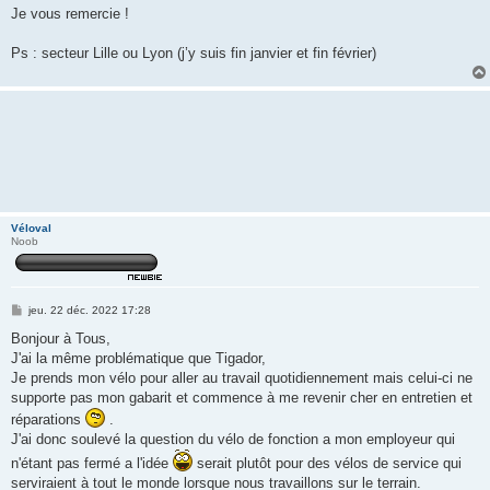
Je vous remercie !
Ps : secteur Lille ou Lyon (j’y suis fin janvier et fin février)
Véloval
Noob
M
jeu. 22 déc. 2022 17:28
e
s
Bonjour à Tous,
s
J'ai la même problématique que Tigador,
a
g
Je prends mon vélo pour aller au travail quotidiennement mais celui-ci ne
e
supporte pas mon gabarit et commence à me revenir cher en entretien et
réparations
.
J'ai donc soulevé la question du vélo de fonction a mon employeur qui
n'étant pas fermé a l'idée
serait plutôt pour des vélos de service qui
serviraient à tout le monde lorsque nous travaillons sur le terrain.