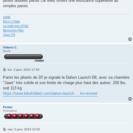
jantes doubles parois car elles offrent une resistance superieure au
simples parois.
stella
Born 2 Ride
Le petit gris d'Oliv
Bickerton Pilot
Vigor P9
Vittorio C.
Noob
M
lun. 2 janv. 2023 17:50
e
s
Parmi les pliants de 20' je signale le Dahon Launch D8, avec sa charnière
s
"Jaws" très solide et son limite de charge plus haut des autres: 250 lbs,
a
g
soit 113 kg
e
https://www.bikefolded.com/dahon-launch ... ke-review/
Fentuz
Animateur
M
mar. 3 janv. 2023 10:02
e