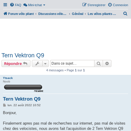
FAQ
Mini-tchat
S’enregistrer
Connexion
R
Forum vélo pliant
Discussions vélos pliants
Général
Les vélos pliants électriques
e
c
h
e
r
Tern Vektron Q9
c
Rechercher
Recherche 
Répondre
h
e
4 messages • Page
1
sur
1
r
Ytsack
Noob
Tern Vektron Q9
M
lun. 22 août 2022 10:52
e
s
Bonjour,
s
a
g
Finalement apres pas mal de recherches sur internet, pas mal de visites
e
chez des velocistes, nous avons fait l'acquisition de 2 Tern Vektron Q9