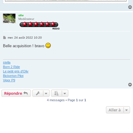
oliv
Modérateur
M
mer. 24 août 2022 10:20
e
s
Belle acquisition ! bravo
s
a
g
e
stella
Born 2 Ride
Le petit gris d'Oliv
Bickerton Pilot
Vigor P9
Répondre
4 messages • Page
1
sur
1
Aller à