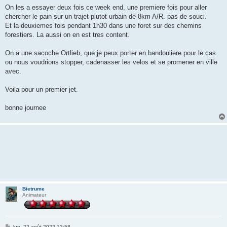
On les a essayer deux fois ce week end, une premiere fois pour aller
chercher le pain sur un trajet plutot urbain de 8km A/R. pas de souci.
Et la deuxiemes fois pendant 1h30 dans une foret sur des chemins
forestiers. La aussi on en est tres content.
On a une sacoche Ortlieb, que je peux porter en bandouliere pour le cas
ou nous voudrions stopper, cadenasser les velos et se promener en ville
avec.
Voila pour un premier jet.
bonne journee
Bietrume
Animateur
M
lun. 22 août 2022 12:58