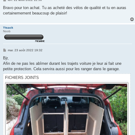
e
s
Bravo pour ton achat. Tu as acheté des vélos de qualité et tu en auras
s
certainemement beaucoup de plaisir!
a
g
e
Ytsack
Noob
M
mar. 23 août 2022 19:32
e
s
Bjr,
s
Afin de ne pas les abîmer durant les trajets voiture je leur ai fait une
a
g
petite protection. Cela servira aussi pour les ranger dans le garage.
e
FICHIERS JOINTS