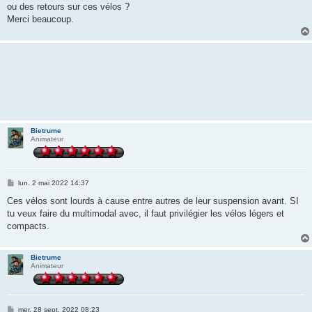
ou des retours sur ces vélos ?
Merci beaucoup.
Bietrume
Animateur
M
lun. 2 mai 2022 14:37
e
s
Ces vélos sont lourds à cause entre autres de leur suspension avant. SI
s
tu veux faire du multimodal avec, il faut privilégier les vélos légers et
a
g
compacts.
e
Bietrume
Animateur
M
mer. 28 sept. 2022 08:23