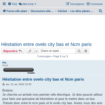
FAQ
Mini-tchat
S’enregistrer
Connexion
R
Forum vélo pliant
Discussions vélos pliants
Général
Les vélos pliants électriques
e
c
h
e
r
Hésitation entre ovelo city bas et Ncm paris
c
Rechercher
Recherche 
Répondre
h
e
3 messages • Page
1
sur
1
r
Mig
Noob
Hésitation entre ovelo city bas et Ncm paris
M
jeu. 21 avr. 2022 22:35
e
s
Bonjour,
s
Je cherche un acheté mon premier vélo électrique. Je dois pouvoir utiliser
a
g
pour faire une quinzaine de kilomètres et pour le mettre dans un bus.
e
J'hésite donc entre le ncm paris et le ovelo city bas. Auriez vous des avis