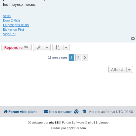
les moyeux nexus.
stella
Born 2 Ride
Le petit gris d'Oliv
Bickerton Pilot
Vigor P9
Répondre
1
2
Suivante
11 messages
Aller à
Forum vélo pliant
Nous contacter
Heures au format
UTC+02:00
Développé par
phpBB
® Forum Software © phpBB Limited
Traduit par
phpBB-fr.com
|