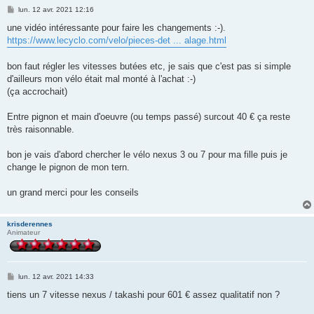
M
lun. 12 avr. 2021 12:16
e
s
une vidéo intéressante pour faire les changements :-).
s
https://www.lecyclo.com/velo/pieces-det ... alage.html
a
g
e
bon faut régler les vitesses butées etc, je sais que c'est pas si simple
d'ailleurs mon vélo était mal monté à l'achat :-)
(ça accrochait)
Entre pignon et main d'oeuvre (ou temps passé) surcout 40 € ça reste
très raisonnable.
bon je vais d'abord chercher le vélo nexus 3 ou 7 pour ma fille puis je
change le pignon de mon tern.
un grand merci pour les conseils
krisderennes
Animateur
M
lun. 12 avr. 2021 14:33
e
s
tiens un 7 vitesse nexus / takashi pour 601 € assez qualitatif non ?
s
a