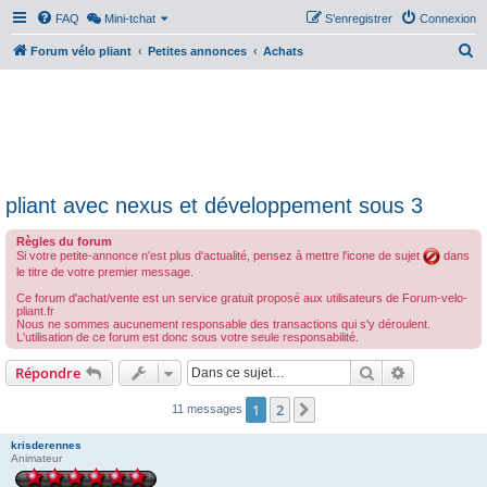
FAQ
Mini-tchat
S’enregistrer
Connexion
R
Forum vélo pliant
Petites annonces
Achats
e
c
h
e
r
pliant avec nexus et développement sous 3
c
h
Règles du forum
Si votre petite-annonce n'est plus d'actualité, pensez à mettre l'icone de sujet
dans
e
le titre de votre premier message.
r
Ce forum d'achat/vente est un service gratuit proposé aux utilisateurs de Forum-velo-
pliant.fr
Nous ne sommes aucunement responsable des transactions qui s'y déroulent.
L'utilisation de ce forum est donc sous votre seule responsabilité.
Rechercher
Recherche 
Répondre
1
2
Suivante
11 messages
krisderennes
Animateur