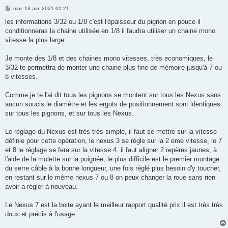
M
mar. 13 avr. 2021 01:21
e
s
les informations 3/32 ou 1/8 c'est l'épaisseur du pignon en pouce il
s
conditionneras la chaine utilisée en 1/8 il faudra utiliser un chaine mono
a
g
vitesse la plus large.
e
Je monte des 1/8 et des chaines mono vitesses, très economiques, le
3/32 te permettra de monter une chaine plus fine de mémoire jusqu'à 7 ou
8 vitesses.
Comme je te l'ai dit tous les pignons se montent sur tous les Nexus sans
aucun soucis le diamètre et les ergots de positionnement sont identiques
sur tous les pignons, et sur tous les Nexus.
Le réglage du Nexus est très très simple, il faut se mettre sur la vitesse
définie pour cette opération, le nexus 3 se règle sur la 2 eme vitesse, le 7
et 8 le réglage se fera sur la vitesse 4. il faut aligner 2 repères jaunes, à
l'aide de la molette sur la poignée, le plus difficile est le premier montage
du serre câble à la bonne longueur, une fois réglé plus besoin d'y toucher,
en restant sur le même nexus 7 ou 8 on peux changer la roue sans rien
avoir a régler à nouveau.
Le Nexus 7 est la boite ayant le meilleur rapport qualité prix il est très très
doux et précis à l'usage.