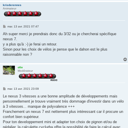
krisderennes
Animateur
M
mar. 13 avr. 2021 07:47
e
s
Ah super merci je prendrais donc du 3/32 ou je chercherai spécifique
s
nexus 7.
a
g
y a plus qu'à :-) je ferai un retour.
e
Sinon pour les choix de vélos je pense que le dahon est le plus
raisonnable non ?
oliv
Modérateur
M
mar. 13 avr. 2021 23:09
e
s
Le nexus 3 vitesses a une bonne amplitude de développements mais
s
personnellement je trouve vraiment très dommage d'investir dans un vélo
a
g
à 3 vitesses... manque de polyvalence +++
e
Franchement un nexus 7 est nettement plus intéressant car il procure un
confort bien supérieur.
Pour ton developpement mini et adapter ton choix de pignon et/ou de
pédalier, la calculette cyclurba offre la possibilité de faire le calcul avec