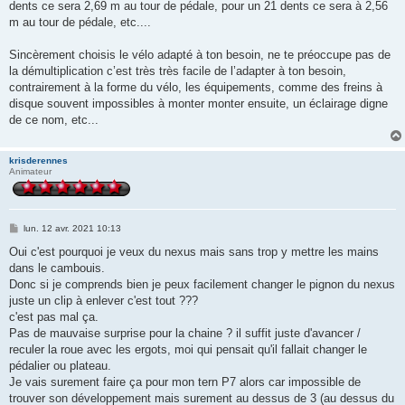
dents ce sera 2,69 m au tour de pédale, pour un 21 dents ce sera à 2,56
m au tour de pédale, etc....
Sincèrement choisis le vélo adapté à ton besoin, ne te préoccupe pas de
la démultiplication c’est très très facile de l’adapter à ton besoin,
contrairement à la forme du vélo, les équipements, comme des freins à
disque souvent impossibles à monter monter ensuite, un éclairage digne
de ce nom, etc...
krisderennes
Animateur
M
lun. 12 avr. 2021 10:13
e
s
Oui c'est pourquoi je veux du nexus mais sans trop y mettre les mains
s
dans le cambouis.
a
g
Donc si je comprends bien je peux facilement changer le pignon du nexus
e
juste un clip à enlever c'est tout ???
c'est pas mal ça.
Pas de mauvaise surprise pour la chaine ? il suffit juste d'avancer /
reculer la roue avec les ergots, moi qui pensait qu'il fallait changer le
pédalier ou plateau.
Je vais surement faire ça pour mon tern P7 alors car impossible de
trouver son développement mais surement au dessus de 3 (au dessus du