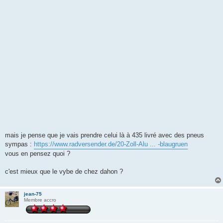
g
e
mais je pense que je vais prendre celui là à 435 livré avec des pneus
sympas :
https://www.radversender.de/20-Zoll-Alu ... -blaugruen
vous en pensez quoi ?
c'est mieux que le vybe de chez dahon ?
jean-75
Membre accro