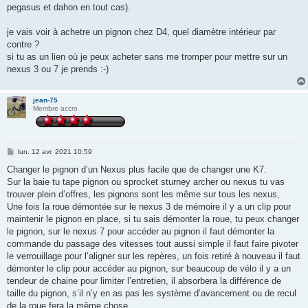
pegasus et dahon en tout cas).
je vais voir à achetre un pignon chez D4, quel diamètre intérieur par
contre ?
si tu as un lien où je peux acheter sans me tromper pour mettre sur un
nexus 3 ou 7 je prends :-)
jean-75
Membre accro
M
lun. 12 avr. 2021 10:59
e
s
Changer le pignon d’un Nexus plus facile que de changer une K7.
s
Sur la baie tu tape pignon ou sprocket sturney archer ou nexus tu vas
a
g
trouver plein d’offres, les pignons sont les même sur tous les nexus,
e
Une fois la roue démontée sur le nexus 3 de mémoire il y a un clip pour
maintenir le pignon en place, si tu sais démonter la roue, tu peux changer
le pignon, sur le nexus 7 pour accéder au pignon il faut démonter la
commande du passage des vitesses tout aussi simple il faut faire pivoter
le verrouillage pour l’aligner sur les repères, un fois retiré à nouveau il faut
démonter le clip pour accéder au pignon, sur beaucoup de vélo il y a un
tendeur de chaine pour limiter l’entretien, il absorbera la différence de
taille du pignon, s’il n’y en as pas les système d’avancement ou de recul
de la roue fera la même chose.