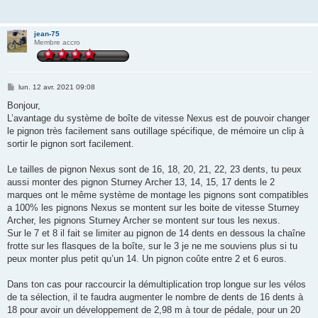
jean-75
Membre accro
M
lun. 12 avr. 2021 09:08
e
s
Bonjour,
s
L’avantage du système de boîte de vitesse Nexus est de pouvoir changer
a
g
le pignon très facilement sans outillage spécifique, de mémoire un clip à
e
sortir le pignon sort facilement.
Le tailles de pignon Nexus sont de 16, 18, 20, 21, 22, 23 dents, tu peux
aussi monter des pignon Sturney Archer 13, 14, 15, 17 dents le 2
marques ont le même système de montage les pignons sont compatibles
a 100% les pignons Nexus se montent sur les boite de vitesse Sturney
Archer, les pignons Sturney Archer se montent sur tous les nexus.
Sur le 7 et 8 il fait se limiter au pignon de 14 dents en dessous la chaîne
frotte sur les flasques de la boîte, sur le 3 je ne me souviens plus si tu
peux monter plus petit qu’un 14. Un pignon coûte entre 2 et 6 euros.
Dans ton cas pour raccourcir la démultiplication trop longue sur les vélos
de ta sélection, il te faudra augmenter le nombre de dents de 16 dents à
18 pour avoir un développement de 2,98 m à tour de pédale, pour un 20