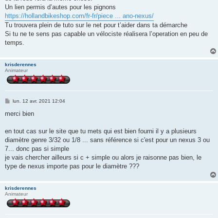
Un lien permis d’autes pour les pignons
https://hollandbikeshop.com/fr-fr/piece ... ano-nexus/
Tu trouvera plein de tuto sur le net pour t’aider dans ta démarche
Si tu ne te sens pas capable un vélociste réalisera l’operation en peu de
temps.
krisderennes
Animateur
M
lun. 12 avr. 2021 12:04
e
s
merci bien
s
a
g
en tout cas sur le site que tu mets qui est bien fourni il y a plusieurs
e
diamètre genre 3/32 ou 1/8 ... sans référence si c'est pour un nexus 3 ou
7... donc pas si simple
je vais chercher ailleurs si c + simple ou alors je raisonne pas bien, le
type de nexus importe pas pour le diamètre ???
krisderennes
Animateur