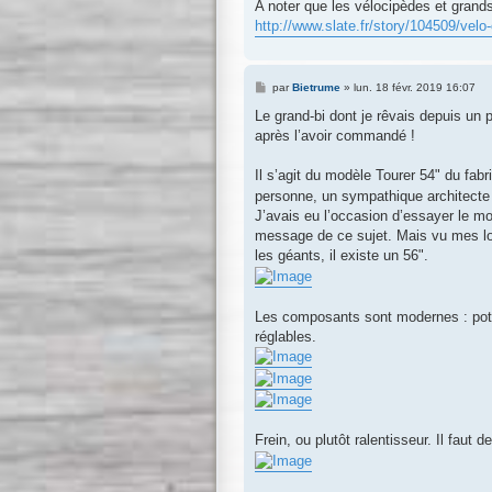
A noter que les vélocipèdes et grands
http://www.slate.fr/story/104509/velo
M
par
Bietrume
»
lun. 18 févr. 2019 16:07
e
s
Le grand-bi dont je rêvais depuis un 
s
après l’avoir commandé !
a
g
e
Il s’agit du modèle Tourer 54" du fab
personne, un sympathique architecte q
J’avais eu l’occasion d’essayer le mo
message de ce sujet. Mais vu mes lo
les géants, il existe un 56".
Les composants sont modernes : pote
réglables.
Frein, ou plutôt ralentisseur. Il faut d