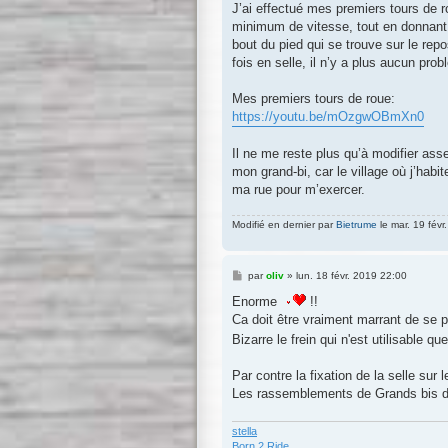
J’ai effectué mes premiers tours de ro
minimum de vitesse, tout en donnant u
bout du pied qui se trouve sur le rep
fois en selle, il n’y a plus aucun pro
Mes premiers tours de roue:
https://youtu.be/mOzgwOBmXn0
Il ne me reste plus qu’à modifier as
mon grand-bi, car le village où j’habi
ma rue pour m’exercer.
Modifié en dernier par
Bietrume
le mar. 19 févr
M
par
oliv
»
lun. 18 févr. 2019 22:00
e
s
Enorme
!!
s
Ca doit être vraiment marrant de se 
a
g
Bizarre le frein qui n'est utilisable qu
e
Par contre la fixation de la selle su
Les rassemblements de Grands bis doi
stella
Born 2 Ride