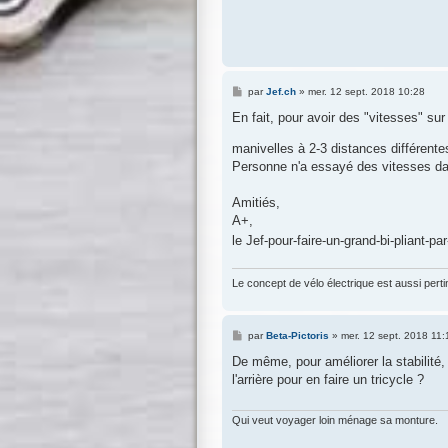
M
par
Jef.ch
»
mer. 12 sept. 2018 10:28
e
s
En fait, pour avoir des "vitesses" sur 
s
a
manivelles à 2-3 distances différente
g
e
Personne n'a essayé des vitesses d
Amitiés,
A+,
le Jef-pour-faire-un-grand-bi-pliant-pa
Le concept de vélo électrique est aussi pertin
M
par
Beta-Pictoris
»
mer. 12 sept. 2018 11:
e
s
De même, pour améliorer la stabilité, 
s
l'arrière pour en faire un tricycle ?
a
g
e
Qui veut voyager loin ménage sa monture.