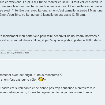
ue ce weekend. Le plus dur fut de monter en selle : il faut veiller à avoir un
ne impulsion suffisante du pied qui reste au sol. Et on veillera à ce que le
ose pied n’interfère pas avec la roue, sinon c’est gamelle assurée ! Mais une
blème d’équilibre, vu la hauteur à laquelle on est assis (1,48 cm).
sez rapidement mon porte vélo pour faire découvrir de nouveaux horizons à
te est au sommet d’une colline, et je n’ai qu’une portion plate de 100m dans
. 2019 10:30, modifié 2 fois.
promener avec cet engin, tu nous raconteras??
e si on n'est pas sur le vélo..
r le cadre est surprenante et ne donne pas trop confiance à première vue.
vent être géniaux, tu vas te regaler, je n'en ai jamais vu en France.