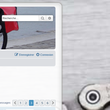
Rechercher
Recherche avancée
S’enregistrer
Connexion
1
2
3
4
5
6
Précédente
Suivante
messages