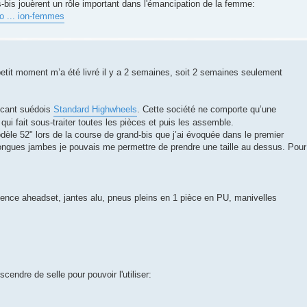
-bis jouèrent un rôle important dans l'émancipation de la femme:
-o ... ion-femmes
petit moment m’a été livré il y a 2 semaines, soit 2 semaines seulement
ricant suédois
Standard Highwheels
. Cette société ne comporte qu’une
ui fait sous-traiter toutes les pièces et puis les assemble.
dèle 52" lors de la course de grand-bis que j’ai évoquée dans le premier
ngues jambes je pouvais me permettre de prendre une taille au dessus. Pour
nce aheadset, jantes alu, pneus pleins en 1 pièce en PU, manivelles
escendre de selle pour pouvoir l'utiliser: