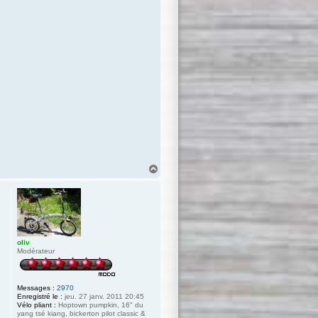
H
a
u
t
oliv
Modérateur
Messages :
2970
Enregistré le :
jeu. 27 janv. 2011 20:45
Vélo pliant :
Hoptown pumpkin, 16" du
yang tsé kiang, bickerton pilot classic &