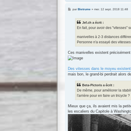
M
par
Bietrume
»
mer. 12 sept. 2018 11:48
e
s
s
Jef.ch a écrit :
a
g
En fait, pour avoir des "vitesses" s
e
manivelles à 2-3 distances différe
Personne n'a essayé des vitesse
Ces manivelles existent précisément
Des vitesses dans le moyeu existent
mais bon, le grand-bi perdrait alors de 
Beta-Pictoris a écrit :
De même, pour améliorer la stabilit
l'arrière pour en faire un tricycle ?
Mieux que ça, ils avaient mis la peti
les escaliers du Capitole à Washingt