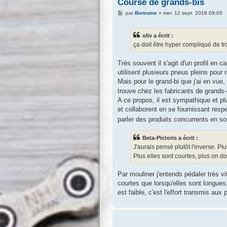
Course de grands-bis
M
par
Bietrume
»
mer. 12 sept. 2018 09:05
e
s
s
oliv a écrit :
a
g
ça doit être hyper compliqué de t
e
Très souvent il s'agit d'un profil en 
utilisent plusieurs pneus pleins pour 
Mais pour le grand-bi que j'ai en vue,
trouve chez les fabricants de grands-
A ce propos, il est sympathique et p
et collaborent en se fournissant resp
parler des produits concurrents en so
Beta-Pictoris a écrit :
J'aurais pensé plutôt l'inverse. P
Plus elles sont courtes, plus on doi
Par mouliner j'entends pédaler très vi
courtes que lorsqu'elles sont longues
est faible, c'est l'effort transmis aux