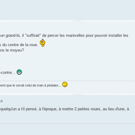
un grand-bi, il "suffirait" de percer les manivelles pour pouvoir installer les
s du centre de la roue.
ans le moyeu?
r-contre...
ent que le serait celui de train à pédales...
16
quelqu'un a t'il pensé, à l'époque, à mettre 2 petites roues, au lieu d'une, à