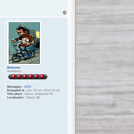
H
a
u
t
Bietrume
Animateur
Messages :
1853
Enregistré le :
jeu. 10 oct. 2013 15:19
Vélo pliant :
Dahon Jetstream P8
Localisation :
Namur (B)