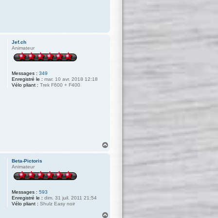
Jef.ch
Animateur
Messages :
349
Enregistré le :
mar. 10 avr. 2018 12:18
Vélo pliant :
Trek F600 + F400
H
a
u
Beta-Pictoris
t
Animateur
Messages :
593
Enregistré le :
dim. 31 juil. 2011 21:54
Vélo pliant :
Shulz Easy noir
H