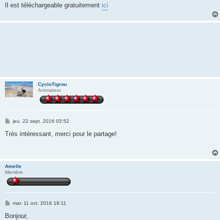
Il est téléchargeable gratuitement
ici
CycloTigrou
Animateur
M
jeu. 22 sept. 2016 03:52
e
s
Très intéressant, merci pour le partage!
s
a
g
e
Amelle
Membre
M
mar. 11 oct. 2016 18:11
e
s
Bonjour,