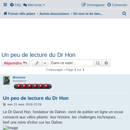
FAQ
Mini-tchat
S’enregistrer
Connexion
R
Forum vélo pliant
Autres discussions
De tout et de rien...
e
c
h
e
r
Un peu de lecture du Dr Hon
c
Rechercher
Recherche 
Répondre
h
e
3 messages • Page
1
sur
1
r
Bietrume
Animateur
Un peu de lecture du Dr Hon
M
mer. 21 sept. 2016 22:29
e
s
Le Dr David Hon, fondateur de Dahon, vient de publier en ligne un essai
s
consacré aux vélos pliants: leur histoire, les challenges techniques, ...
a
g
bref une mine d'infos sur les Dahon.
e