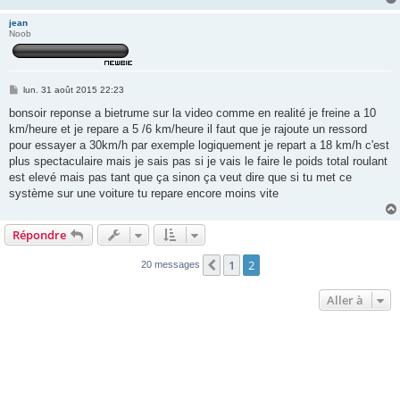
jean
Noob
M
lun. 31 août 2015 22:23
e
s
bonsoir reponse a bietrume sur la video comme en realité je freine a 10
s
km/heure et je repare a 5 /6 km/heure il faut que je rajoute un ressord
a
g
pour essayer a 30km/h par exemple logiquement je repart a 18 km/h c'est
e
plus spectaculaire mais je sais pas si je vais le faire le poids total roulant
est elevé mais pas tant que ça sinon ça veut dire que si tu met ce
système sur une voiture tu repare encore moins vite
Répondre
1
2
Précédente
20 messages
Aller à