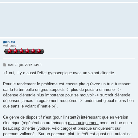
guinioul
Animateur
M
mar. 28 juil. 2015 13:19
e
s
+1 oui, il y a aussi l'effet gyroscopique avec un volant d'inertie .
s
a
g
Pour le rendement le problème est encore pire qu'avec un truc à ressort
e
car là tu trimballe un gros surpoids -> plus de poids à emmener ->
dépense d’énergie plus importante pour se mouvoir -> surcroit d'énergie
dépensée jamais intégralement récupérée -> rendement global moins bon
que sans le volant d'inertie :-( .
Ce genre de dispositif n'est (pour l'instant?) intéressant que en version
électrique (régénération au freinage)
mais uniquement
avec un truc qui a
beaucoup d'inertie (voiture, vélo cargo)
et presque uniquement
sur
parcours vallonné . Sur un parcours plat l’intérêt est quasi nul, autant ne