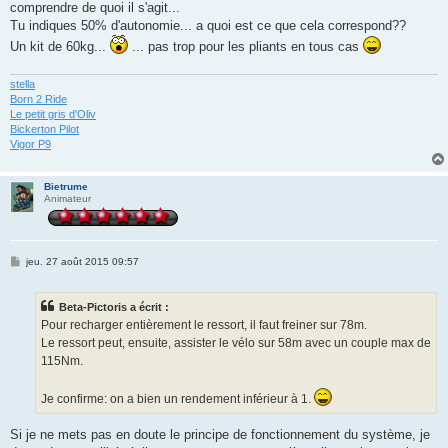
g
comprendre de quoi il s'agit...
e
Tu indiques 50% d'autonomie... a quoi est ce que cela correspond??
Un kit de 60kg...
... pas trop pour les pliants en tous cas
stella
Born 2 Ride
Le petit gris d'Oliv
Bickerton Pilot
Vigor P9
Bietrume
Animateur
M
jeu. 27 août 2015 09:57
e
s
s
Beta-Pictoris a écrit :
a
g
Pour recharger entièrement le ressort, il faut freiner sur 78m.
e
Le ressort peut, ensuite, assister le vélo sur 58m avec un couple max de
115Nm.
Je confirme: on a bien un rendement inférieur à 1.
Si je ne mets pas en doute le principe de fonctionnement du système, je