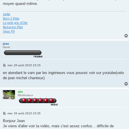
moyen quand même.
stella
Born 2 Ride
Le petit gris d'Oliv
Bickerton Pilot
Vigor P9
jean
Noob
M
mer. 26 août 2015 23:15
e
s
en atendant le vam par les ingénieurs vous pouvez voir sur youtube(velo
s
de jean michel chanteux)
a
g
e
oliv
Modérateur
M
mer. 26 août 2015 23:35
e
s
Bonjour Jean
s
Je viens d'aller voir ta vidéo, mais c'est assez confus... difficile de
a