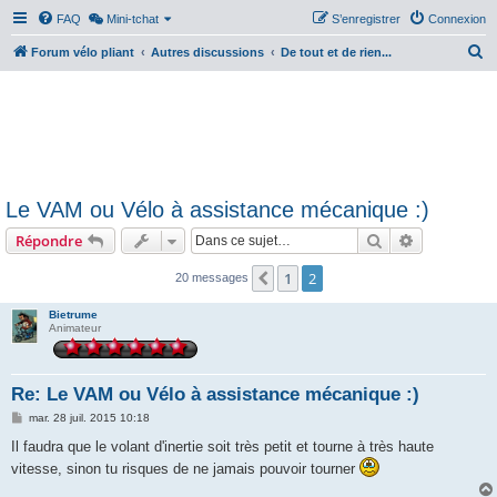
FAQ
Mini-tchat
S’enregistrer
Connexion
R
Forum vélo pliant
Autres discussions
De tout et de rien...
e
c
h
e
r
Le VAM ou Vélo à assistance mécanique :)
c
Rechercher
Recherche 
Répondre
h
e
1
2
Précédente
20 messages
r
Bietrume
Animateur
Re: Le VAM ou Vélo à assistance mécanique :)
M
mar. 28 juil. 2015 10:18
e
s
Il faudra que le volant d'inertie soit très petit et tourne à très haute
s
vitesse, sinon tu risques de ne jamais pouvoir tourner
a
g
e