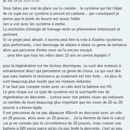
M
mar. 28 juil. 2015 22:16
e
s
Vous faites pas mal de plans sur la comète... le système qui fait l'objet
s
de ce sujet est un système à ressort en carbone... par conséquent je
a
g
pense que le poids du bouzin est assez faible.
e
rien a voir avec les système à inertie.
La restitution d’énergie de freinage reste un phénomène intéressant et
pertinent.
Si ce projet peut aboutir, il ouvrira peut être la voie à d'autres systèmes
plus performants, c'est dommage de réduire à néant ce genre de tentative
alors que personne d'entre nous ne l'a encore essayé.
... peut être que tous les vélos dans 10 ans en seront équipés !!
pour la régénération sur les biclous électriques, ce sont des moteurs à
entrainement direct qui permettent ce genre de chose, ce qui veut dire
que sans batterie la résistance au roulement est très forte... en plus ils
sont beaucoup plus lourds que les moteurs réductés.
Il ne faut pas compter rouler avec un vélo dont la batterie est HS.
Le gros risque sur ce type de système est la surchauffe lors de
régénération en descente... surtout avec nos petites roues qui induisent
un nombre de tours beaucoup plus important que les roues de 26 ou 28
pouces a vitesse égale.
Il est préconiser de ne pas dépasser 40km/h en descente avec un vélo
en 28 pouces, alors avec un 20 pouces... j'ai la flemme de faire le calcul
car je ne connais pas la circonférence du 28 pouces, mais cramer une
batterie à 600 euros parce qu'on n'a pas bridé la descente, c'est un peu