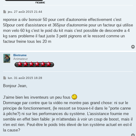
M
jeu. 27 août 2015 21:44
e
s
reponse a oliv bonsoir 50 pour cent d'autonomie effectivement c'est
s
50pour cent d'assistance et 365jour d'autonomie pour un facteur qui utilise
a
g
mon velo 60 kg c'est le poid du kit mais c'est possible de descendre a 4
e
kg sans probleme il faut juste 3 petit pignons et le ressord comme un
facteur freine tous les 20 m
Bietrume
Animateur
M
lun. 31 août 2015 16:28
e
s
Bonjour Jean,
s
a
g
J'aime bien les inventeurs un peu fous
e
Dommage par contre que ta vidéo ne montre pas grand chose: ni sur le
principe de fonctionnement, (le ressort se trouve-t-il dans le "porte canne
à pêche?) ni sur les performances du système. L'assistance fournie me
semble en effet bien faible: je m'attendais à voir un coup de boost, mais il
n'en est rien. Peut-être le poids très élevé de ton système actuel en est-il
la cause?