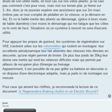
doute de son utilité réelle, en tout cas sur nos vélos pliants: je ne sais
pas comment c'est pour vous, mais moi sur terrain plat, je freine sur
3..4m, donc je ne pourrais espérer une assistance que sur 2m maxi
(même pas un tour complet de pédalier en 1e vitesse, or je démarre en
4e). Et vu la faible inertie des pliants au démarrage, (grâce à leurs roues
de faible diamètre) c'est moins le démarrage qui me fatigue que les côtes
ou le vent de face. Situations où un système à ressort ne sera d'aucune
utilité.
Pour appuyer les propos de guinioul, les systèmes de régénération sur
VAE s'avèrent utiles sur les
vélomobiles
qui roulent en montagne: leur
excellente aérodynamique leur fait atteindre des vitesses très élevées en
descente, qu'une régén permet de limiter. De plus leur poids de 35kg leur
donne une inertie qui rend les relances difficiles mais qui permet par
ailleurs de recupérer plus d'énergie au freinage.
Apparemment, il est possible de ne pas griller sa batterie en descente si
on dispose d'une électronique adaptée, mais je parle ici de montages sur
mesure.
Pour ceux qui aiment les chiffres, je recommande la lecture de ce
document:
Is Regenerative Braking Useful on an Electric Bicycle?
jean
Noob