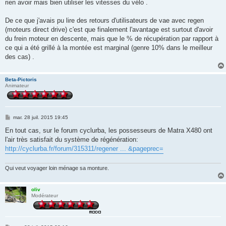
rien avoir mais bien utiliser les vitesses du vélo .
De ce que j'avais pu lire des retours d'utilisateurs de vae avec regen
(moteurs direct drive) c'est que finalement l'avantage est surtout d'avoir
du frein moteur en descente, mais que le % de récupération par rapport à
ce qui a été grillé à la montée est marginal (genre 10% dans le meilleur
des cas) .
Beta-Pictoris
Animateur
M
mar. 28 juil. 2015 19:45
e
s
En tout cas, sur le forum cyclurba, les possesseurs de Matra X480 ont
s
l'air très satisfait du système de régénération:
a
g
http://cyclurba.fr/forum/315311/regener ... &pageprec=
e
Qui veut voyager loin ménage sa monture.
oliv
Modérateur