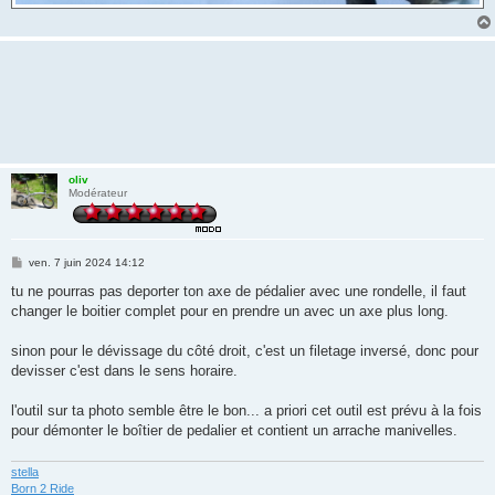
oliv
Modérateur
M
ven. 7 juin 2024 14:12
e
s
tu ne pourras pas deporter ton axe de pédalier avec une rondelle, il faut
s
changer le boitier complet pour en prendre un avec un axe plus long.
a
g
e
sinon pour le dévissage du côté droit, c'est un filetage inversé, donc pour
devisser c'est dans le sens horaire.
l'outil sur ta photo semble être le bon... a priori cet outil est prévu à la fois
pour démonter le boîtier de pedalier et contient un arrache manivelles.
stella
Born 2 Ride