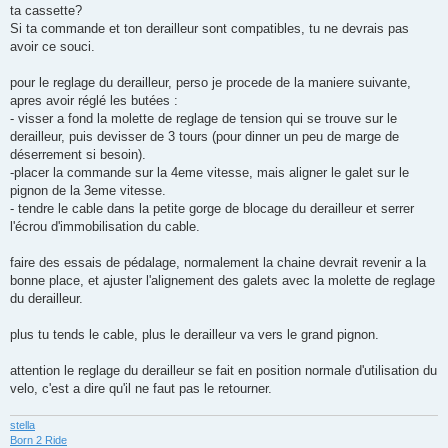
e
ta cassette?
Si ta commande et ton derailleur sont compatibles, tu ne devrais pas
avoir ce souci.
pour le reglage du derailleur, perso je procede de la maniere suivante,
apres avoir réglé les butées :
- visser a fond la molette de reglage de tension qui se trouve sur le
derailleur, puis devisser de 3 tours (pour dinner un peu de marge de
déserrement si besoin).
-placer la commande sur la 4eme vitesse, mais aligner le galet sur le
pignon de la 3eme vitesse.
- tendre le cable dans la petite gorge de blocage du derailleur et serrer
l'écrou d'immobilisation du cable.
faire des essais de pédalage, normalement la chaine devrait revenir a la
bonne place, et ajuster l'alignement des galets avec la molette de reglage
du derailleur.
plus tu tends le cable, plus le derailleur va vers le grand pignon.
attention le reglage du derailleur se fait en position normale d'utilisation du
velo, c'est a dire qu'il ne faut pas le retourner.
stella
Born 2 Ride