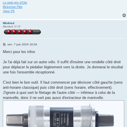
Le petit gris d'Oliv
Bickerton Pilot
Vigor P9
Winfried
Membre V.I.P.
M
ven. 7 juin 2024 16:04
e
s
Merci pour les infos
s
a
g
Je l'ai déjà fait sur un autre vélo. Il suffit d'insérer une rondelle côté droit
e
pour déplacer le pédalier légèrement vers la droite. Je donnerai le résultat
une fois l'ensemble réceptionné.
C'est bien le bon outil. Il faut commencer par dévisser côté gauche (sens
anti-horaire classique) puis côté droit (sens horaire, effectivement).
J'ignore à quoi sert le filetage de l'autre côté — inférieur à celui de la
manivelle, donc il ne sert pas aussi d'extracteur de manivelle.