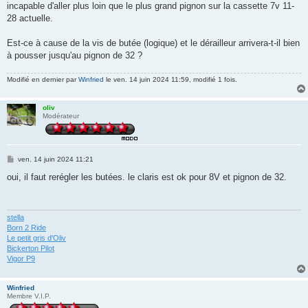
incapable d'aller plus loin que le plus grand pignon sur la cassette 7v 11-
28 actuelle.
Est-ce à cause de la vis de butée (logique) et le dérailleur arrivera-t-il bien
à pousser jusqu'au pignon de 32 ?
Modifié en dernier par
Winfried
le ven. 14 juin 2024 11:59, modifié 1 fois.
oliv
Modérateur
M
ven. 14 juin 2024 11:21
e
s
oui, il faut rerégler les butées. le claris est ok pour 8V et pignon de 32.
s
a
g
e
stella
Born 2 Ride
Le petit gris d'Oliv
Bickerton Pilot
Vigor P9
Winfried
Membre V.I.P.