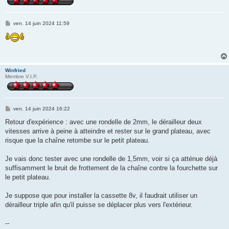
M
ven. 14 juin 2024 11:59
e
s
s
a
g
e
Winfried
Membre V.I.P.
M
ven. 14 juin 2024 16:22
e
s
Retour d'expérience : avec une rondelle de 2mm, le dérailleur deux
s
vitesses arrive à peine à atteindre et rester sur le grand plateau, avec
a
g
risque que la chaîne retombe sur le petit plateau.
e
Je vais donc tester avec une rondelle de 1,5mm, voir si ça atténue déjà
suffisamment le bruit de frottement de la chaîne contre la fourchette sur
le petit plateau.
Je suppose que pour installer la cassette 8v, il faudrait utiliser un
dérailleur triple afin qu'il puisse se déplacer plus vers l'extérieur.
--