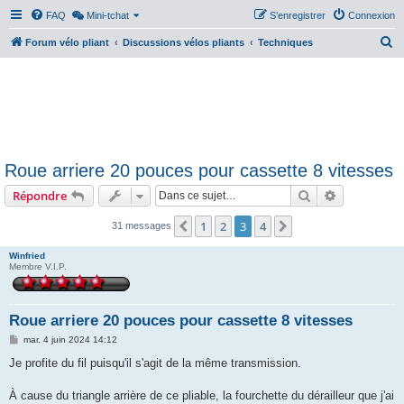
FAQ
Mini-tchat
S’enregistrer
Connexion
R
Forum vélo pliant
Discussions vélos pliants
Techniques
e
c
h
e
r
Roue arriere 20 pouces pour cassette 8 vitesses
c
Rechercher
Recherche 
Répondre
h
e
1
2
3
4
Précédente
Suivante
31 messages
r
Winfried
Membre V.I.P.
Roue arriere 20 pouces pour cassette 8 vitesses
M
mar. 4 juin 2024 14:12
e
s
Je profite du fil puisqu'il s'agit de la même transmission.
s
a
g
À cause du triangle arrière de ce pliable, la fourchette du dérailleur que j'ai
e