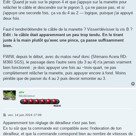
Edit: Quand je suis sur le pignon 4 et que j'appuye sur la manette pour
relâcher le câble et descendre sur le pignon 3, ça ne passe pas; et si
j'appuye une seconde fois, ça va du 4 au 2 — logique, puisque j'ai appuyé
deux fois.
Faut-il tendre/détendre le câble de la manette ? Visser/dévisser la vis B ?
Edit : le câble était apparemment un peu trop tendu. En le tirant
juste à la main plutôt qu'avec une pince, ça passe suffisamment
bien.
FWIW, depuis le début, avec du matos neuf donc (Shimano Acera RD-
M360 SGS), le passage dans l'autre sens (du 3 au 4) n'a jamais vraiment
bien fonctionné : je dois appuyer une fois au ~trois-quart, ne pas
complètement relâcher la manette, puis appuyer encore à fond. Moins
pénible que de passer du 4 au 2 puis devoir remonter au 3.
oliv
Modérateur
M
ven. 14 juin 2024 17:09
e
s
Apparemment ton réglage de dérailleur n'est pas bon.
s
Es tu sûr que ta commande est compatible avec l'indexation de ton
a
g
dérailleur, et que la commande correspond bien au nombre de vitesses de