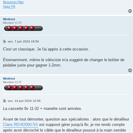
Bickerton Pilot
Vigor P9
Winfried
Membre V.I.P.
M
ven. 7 juin 2024 18:56
e
s
C'est un classique. Je l'ai appris à cette occasion.
s
a
g
Étonnamment, même le vélociste m'a suggéré de changer le boîtier de
e
pédalier juste pour gagner 1-2mm.
Winfried
Membre V.I.P.
M
ven. 14 juin 2024 10:56
e
s
La cassette 8v 11-32 + manette sont arrivées.
s
a
g
Avant de tout démonter, question aux spécialistes : alors que le dérailleur
e
Claris RD-R2000-SS
est supposé gérer jusqu'à 8v, je me rends compte
après avoir décroché le câble que le dérailleur poussé à la main semble