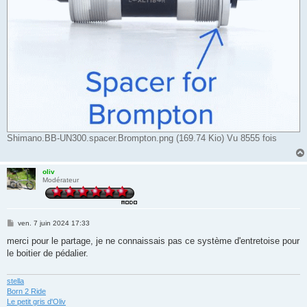
Shimano.BB-UN300.spacer.Brompton.png (169.74 Kio) Vu 8555 fois
oliv
Modérateur
M
ven. 7 juin 2024 17:33
e
s
merci pour le partage, je ne connaissais pas ce système d'entretoise pour
s
le boitier de pédalier.
a
g
e
stella
Born 2 Ride
Le petit gris d'Oliv