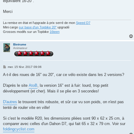
équivalent 16-20".
Merci
La remise en état et l'upgrade à prix serré de mon
Speed D7
Mini cargo
sur base d'un Topbike 20"
upgradé
Grosses modifs sur un Topbike
16teen
Bietrume
Animateur
M
mer. 15 févr. 2017 09:06
e
s
A-t-il des roues de 16" ou 20", car ce vélo existe dans les 2 versions?
s
a
g
D'après le site
AtoB
, la version 16" est à fuir: lourd, trop petit
e
développement (et cher). Mais il se plie en 3 secondes!
D'autres
le trouvent très robuste, et sûr car vu son poids, on n'est pas
tenté de rouler vite en ville!
Si c'est le modèle R20, les dimensions pliées sont 90 x 62 x 25 cm, à
comparer avec celles d'un Dahon D7, qui fait 65 x 32 x 79 cm. Voir sur
foldingcyclist.com