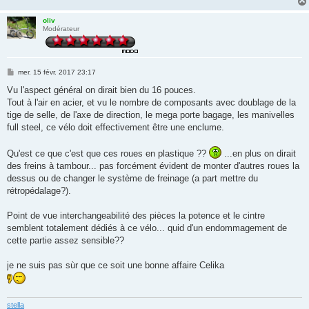
oliv
Modérateur
M
mer. 15 févr. 2017 23:17
e
s
Vu l'aspect général on dirait bien du 16 pouces.
s
Tout à l'air en acier, et vu le nombre de composants avec doublage de la
a
g
tige de selle, de l'axe de direction, le mega porte bagage, les manivelles
e
full steel, ce vélo doit effectivement être une enclume.
Qu'est ce que c'est que ces roues en plastique ??
...en plus on dirait
des freins à tambour... pas forcément évident de monter d'autres roues la
dessus ou de changer le système de freinage (a part mettre du
rétropédalage?).
Point de vue interchangeabilité des pièces la potence et le cintre
semblent totalement dédiés à ce vélo... quid d'un endommagement de
cette partie assez sensible??
je ne suis pas sùr que ce soit une bonne affaire Celika
stella