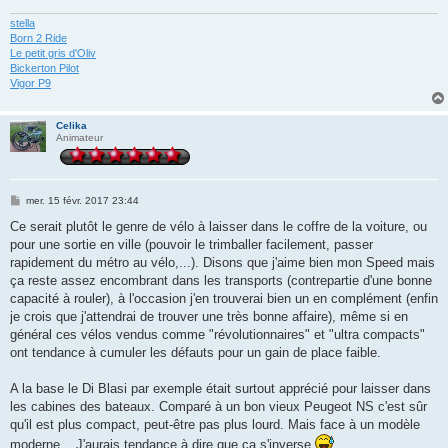
stella
Born 2 Ride
Le petit gris d'Oliv
Bickerton Pilot
Vigor P9
Celika
Animateur
M
mer. 15 févr. 2017 23:44
e
s
Ce serait plutôt le genre de vélo à laisser dans le coffre de la voiture, ou
s
pour une sortie en ville (pouvoir le trimballer facilement, passer
a
g
rapidement du métro au vélo,...). Disons que j'aime bien mon Speed mais
e
ça reste assez encombrant dans les transports (contrepartie d'une bonne
capacité à rouler), à l'occasion j'en trouverai bien un en complément (enfin
je crois que j'attendrai de trouver une très bonne affaire), même si en
général ces vélos vendus comme "révolutionnaires" et "ultra compacts"
ont tendance à cumuler les défauts pour un gain de place faible.
A la base le Di Blasi par exemple était surtout apprécié pour laisser dans
les cabines des bateaux. Comparé à un bon vieux Peugeot NS c'est sûr
qu'il est plus compact, peut-être pas plus lourd. Mais face à un modèle
moderne... J'aurais tendance à dire que ça s'inverse
.