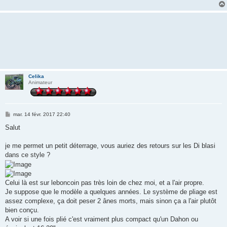
Celika
Animateur
M
mar. 14 févr. 2017 22:40
e
s
Salut
s
a
g
je me permet un petit déterrage, vous auriez des retours sur les Di blasi
e
dans ce style ?
Celui là est sur leboncoin pas très loin de chez moi, et a l'air propre.
Je suppose que le modèle a quelques années. Le système de pliage est
assez complexe, ça doit peser 2 ânes morts, mais sinon ça a l'air plutôt
bien conçu.
A voir si une fois plié c'est vraiment plus compact qu'un Dahon ou