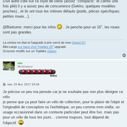
D'un autre côté sur ce style de vélos (assez "compacts" et carrés une
fois plié) il y a assez peu de concurrence (Gekko, quelques modèles
proches) , et ils ont tous les mêmes défauts (poids, pièces spécifiques,
petites roues...).
@Bietrume: merci pour les infos
. Je penche pour un 16", les roues
sont pas grandes.
La remise en état et l'upgrade à prix serré de mon
Speed D7
Mini cargo
sur base d'un Topbike 20"
upgradé
Grosses modifs sur un Topbike
16teen
oliv
Modérateur
M
mer. 15 févr. 2017 23:34
e
s
Je précise un peu ma pensée car je ne souhaite pas non plus dénigrer ce
s
vélo.
a
g
je pense que ça peut faire un vélo de collection, pour le plaisir de l'objet et
e
l'originalité de conception ou l'esthétique, un peu comme mon stella. un
usage occasionnel dans un contexte particulier peut être fun, mais pas
pour un vélo de tous les jours... comme toujours, tout dépend de
l'objectif.