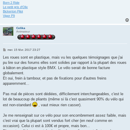
Born 2 Ride
Le petit gris d'Oliv
Bickerton Pilot
Vigor P9
Celika
Animateur
M
mer. 15 févr. 2017 23:27
e
s
Les roues sont en plastique, mais vu les quelques témoignages que j'ai
s
pu lire sur des forums elles sont solides par rapport à la plupart des roues
a
g
à bâton en plastique style BMX. Le vélo serait de bonne facture
e
globalement.
Et oui, frein à tambour, et pas de fixations pour d'autres freins
apparemment...
Pas mal de pièces sont dédiées, difficilement interchangeables, c'est le
lot de beaucoup de pliants (même si là c'est quasiment 90% du vélo qui
est non-standard
, vaut mieux rien casser).
Je me renseignait sur ce vélo pour son encombrement assez faible, mais
c'est vrai que la plupart sont vendus fort cher (en neuf comme en
occasion). Celui ci est à 100€ et propre, mais bon...