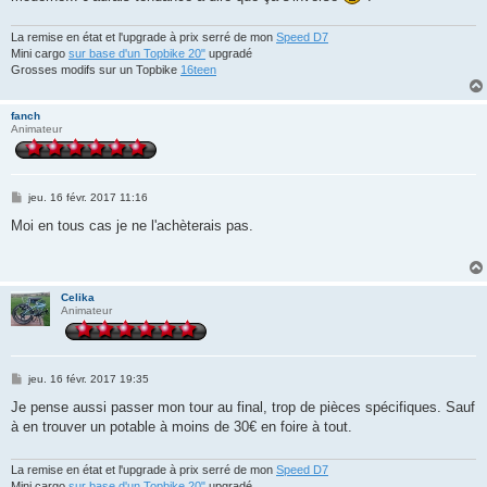
La remise en état et l'upgrade à prix serré de mon
Speed D7
Mini cargo
sur base d'un Topbike 20"
upgradé
Grosses modifs sur un Topbike
16teen
fanch
Animateur
M
jeu. 16 févr. 2017 11:16
e
s
Moi en tous cas je ne l'achèterais pas.
s
a
g
e
Celika
Animateur
M
jeu. 16 févr. 2017 19:35
e
s
Je pense aussi passer mon tour au final, trop de pièces spécifiques. Sauf
s
à en trouver un potable à moins de 30€ en foire à tout.
a
g
e
La remise en état et l'upgrade à prix serré de mon
Speed D7
Mini cargo
sur base d'un Topbike 20"
upgradé