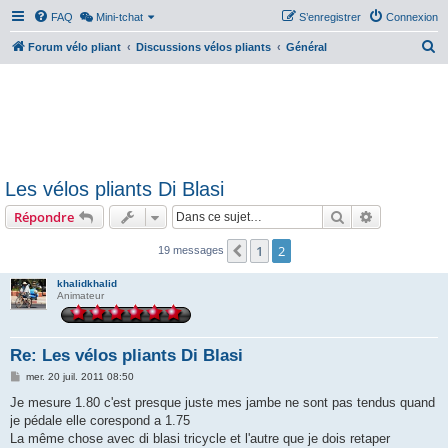
FAQ
Mini-tchat
S’enregistrer
Connexion
R
Forum vélo pliant
Discussions vélos pliants
Général
e
c
h
e
r
Les vélos pliants Di Blasi
c
Rechercher
Recherche 
Répondre
h
e
1
2
Précédente
19 messages
r
khalidkhalid
Animateur
Re: Les vélos pliants Di Blasi
M
mer. 20 juil. 2011 08:50
e
s
Je mesure 1.80 c'est presque juste mes jambe ne sont pas tendus quand
s
je pédale elle corespond a 1.75
a
g
La même chose avec di blasi tricycle et l'autre que je dois retaper
e