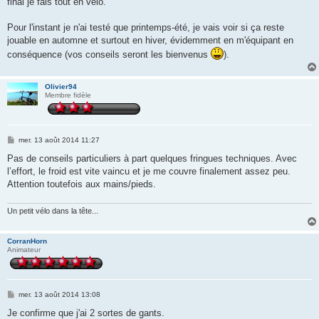
final je fais tout en vélo.
Pour l'instant je n'ai testé que printemps-été, je vais voir si ça reste
jouable en automne et surtout en hiver, évidemment en m'équipant en
conséquence (vos conseils seront les bienvenus
).
Olivier94
Membre fidèle
M
mer. 13 août 2014 11:27
e
s
Pas de conseils particuliers à part quelques fringues techniques. Avec
s
l’effort, le froid est vite vaincu et je me couvre finalement assez peu.
a
g
Attention toutefois aux mains/pieds.
e
Un petit vélo dans la tête...
CorranHorn
Animateur
M
mer. 13 août 2014 13:08
e
s
Je confirme que j'ai 2 sortes de gants.