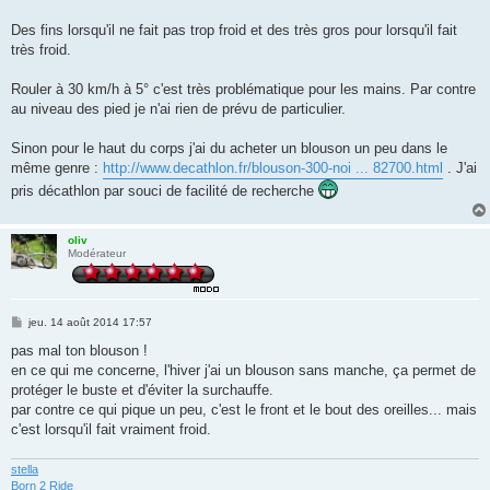
s
a
g
Des fins lorsqu'il ne fait pas trop froid et des très gros pour lorsqu'il fait
e
très froid.
Rouler à 30 km/h à 5° c'est très problématique pour les mains. Par contre
au niveau des pied je n'ai rien de prévu de particulier.
Sinon pour le haut du corps j'ai du acheter un blouson un peu dans le
même genre :
http://www.decathlon.fr/blouson-300-noi ... 82700.html
. J'ai
pris décathlon par souci de facilité de recherche
oliv
Modérateur
M
jeu. 14 août 2014 17:57
e
s
pas mal ton blouson !
s
en ce qui me concerne, l'hiver j'ai un blouson sans manche, ça permet de
a
g
protéger le buste et d'éviter la surchauffe.
e
par contre ce qui pique un peu, c'est le front et le bout des oreilles... mais
c'est lorsqu'il fait vraiment froid.
stella
Born 2 Ride