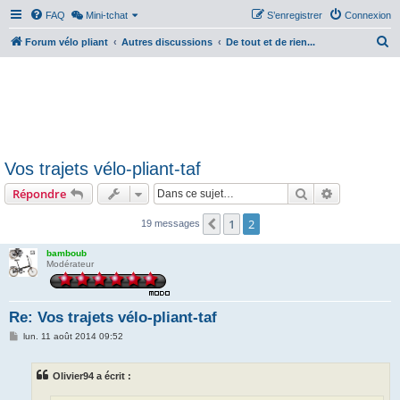
FAQ
Mini-tchat
S’enregistrer
Connexion
R
Forum vélo pliant
Autres discussions
De tout et de rien...
e
c
h
e
r
Vos trajets vélo-pliant-taf
c
Rechercher
Recherche 
Répondre
h
e
1
2
Précédente
19 messages
r
bamboub
Modérateur
Re: Vos trajets vélo-pliant-taf
M
lun. 11 août 2014 09:52
e
s
s
Olivier94 a écrit :
a
g
e