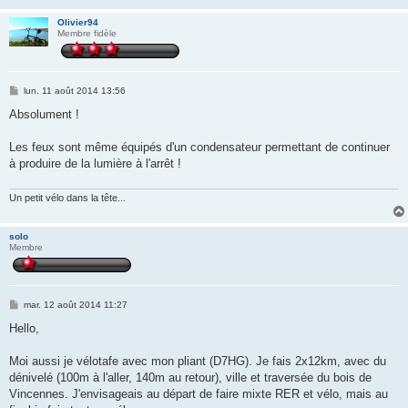
Olivier94
Membre fidèle
M
lun. 11 août 2014 13:56
e
s
Absolument !
s
a
g
Les feux sont même équipés d'un condensateur permettant de continuer
e
à produire de la lumière à l'arrêt !
Un petit vélo dans la tête...
solo
Membre
M
mar. 12 août 2014 11:27
e
s
Hello,
s
a
g
Moi aussi je vélotafe avec mon pliant (D7HG). Je fais 2x12km, avec du
e
dénivelé (100m à l'aller, 140m au retour), ville et traversée du bois de
Vincennes. J'envisageais au départ de faire mixte RER et vélo, mais au