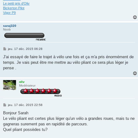
Le petit gris d'Oliv
Bickerton Pilot
Vigor P9
saraj320
Noob
M
jeu. 17 déc. 2015 06:28
e
s
J'ai essayé de faire le trajet à vélo une fois et ça m'a pris énormément de
s
temps. Je vais peut être me mettre au vélo pliant ce sera plus léger je
a
g
pense .
e
oliv
Modérateur
M
jeu. 17 déc. 2015 22:58
e
s
Bonjour Sarah
s
Le vélo pliant est certes plus léger qu'un vélo a grandes roues, mais tu ne
a
g
gagneras surement pas en rapidité de parcours.
e
Quel pliant possèdes tu?