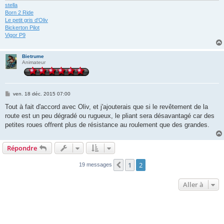
stella
Born 2 Ride
Le petit gris d'Oliv
Bickerton Pilot
Vigor P9
Bietrume
Animateur
M
ven. 18 déc. 2015 07:00
e
s
Tout à fait d'accord avec Oliv, et j'ajouterais que si le revêtement de la
s
route est un peu dégradé ou rugueux, le pliant sera désavantagé car des
a
g
petites roues offrent plus de résistance au roulement que des grandes.
e
Répondre
1
2
Précédente
19 messages
Aller à