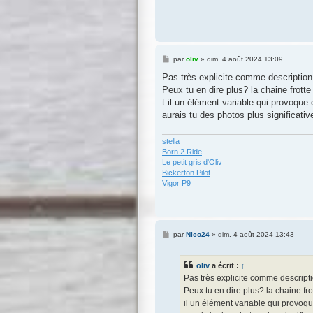
M
par
oliv
»
dim. 4 août 2024 13:09
e
s
Pas très explicite comme description,
s
Peux tu en dire plus? la chaine frott
a
g
t il un élément variable qui provoque
e
aurais tu des photos plus significativ
stella
Born 2 Ride
Le petit gris d'Oliv
Bickerton Pilot
Vigor P9
M
par
Nico24
»
dim. 4 août 2024 13:43
e
s
s
oliv
a écrit :
↑
a
g
Pas très explicite comme descriptio
e
Peux tu en dire plus? la chaine fr
il un élément variable qui provoqu