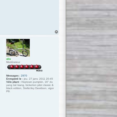
H
a
u
t
oliv
Modérateur
Messages :
2970
Enregistré le :
jeu. 27 janv. 2011 20:45
Vélo pliant :
Hoptown pumpkin, 16" du
yang tsé kiang, bickerton pilot classic &
black edition, Stella'rley Davidson, vigor
P9.