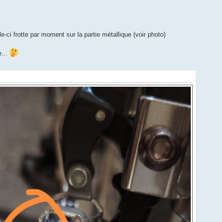
e-ci frotte par moment sur la partie métallique (voir photo)
e...