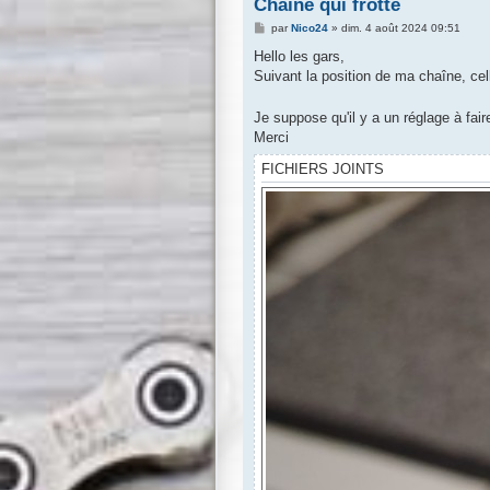
Chaîne qui frotte
M
par
Nico24
»
dim. 4 août 2024 09:51
e
s
Hello les gars,
s
Suivant la position de ma chaîne, cell
a
g
e
Je suppose qu'il y a un réglage à fair
Merci
FICHIERS JOINTS