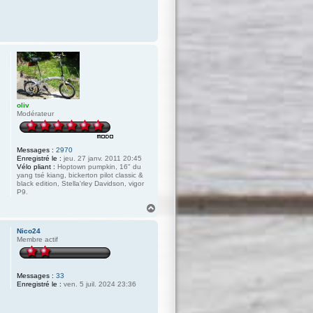
oliv
Modérateur
Messages :
2970
Enregistré le :
jeu. 27 janv. 2011 20:45
Vélo pliant :
Hoptown pumpkin, 16" du
yang tsé kiang, bickerton pilot classic &
black edition, Stella'rley Davidson, vigor
P9.
H
a
u
Nico24
t
Membre actif
Messages :
33
Enregistré le :
ven. 5 juil. 2024 23:36