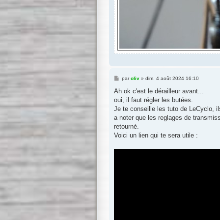
M
par
oliv
»
dim. 4 août 2024 16:10
e
s
Ah ok c'est le dérailleur avant...
s
oui, il faut régler les butées.
a
g
Je te conseille les tuto de LeCyclo, il
e
a noter que les reglages de transmiss
retourné.
Voici un lien qui te sera utile :