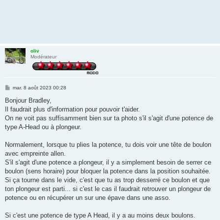
oliv
Modérateur
M
mar. 8 août 2023 00:28
e
s
Bonjour Bradley,
s
Il faudrait plus d'information pour pouvoir t'aider.
a
g
On ne voit pas suffisamment bien sur ta photo s'il s'agit d'une potence de
e
type A-Head ou à plongeur.
Normalement, lorsque tu plies la potence, tu dois voir une tête de boulon
avec empreinte allen.
S'il s'agit d'une potence a plongeur, il y a simplement besoin de serrer ce
boulon (sens horaire) pour bloquer la potence dans la position souhaitée.
Si ça tourne dans le vide, c'est que tu as trop desserré ce boulon et que
ton plongeur est parti... si c'est le cas il faudrait retrouver un plongeur de
potence ou en récupérer un sur une épave dans une asso.
Si c'est une potence de type A Head, il y a au moins deux boulons.