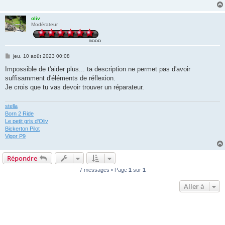
oliv
Modérateur
M
jeu. 10 août 2023 00:08
e
s
Impossible de t'aider plus... ta description ne permet pas d'avoir
s
suffisamment d'éléments de réflexion.
a
g
Je crois que tu vas devoir trouver un réparateur.
e
stella
Born 2 Ride
Le petit gris d'Oliv
Bickerton Pilot
Vigor P9
Répondre
7 messages • Page
1
sur
1
Aller à