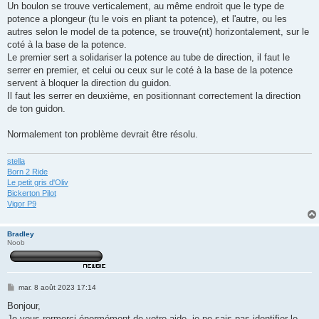
Un boulon se trouve verticalement, au même endroit que le type de
potence a plongeur (tu le vois en pliant ta potence), et l'autre, ou les
autres selon le model de ta potence, se trouve(nt) horizontalement, sur le
coté à la base de la potence.
Le premier sert a solidariser la potence au tube de direction, il faut le
serrer en premier, et celui ou ceux sur le coté à la base de la potence
servent à bloquer la direction du guidon.
Il faut les serrer en deuxième, en positionnant correctement la direction
de ton guidon.
Normalement ton problème devrait être résolu.
stella
Born 2 Ride
Le petit gris d'Oliv
Bickerton Pilot
Vigor P9
Bradley
Noob
M
mar. 8 août 2023 17:14
e
s
Bonjour,
s
Je vous rermerci énormément de votre aide, je ne sais pas identifier le