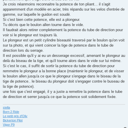
Je crois néanmoins reconnaitre la potence de ton pliant... il s'agit
apparemment d'un modèle en acier, très répandu sur les velos d'entrée de
gamme, sur laquelle le guidon est soudé.
Si c'est bien cette potence, elle est a plongeur.
Tu décris que le boulon allen tourne dans le vide.
Il faudrait alors retirer completement la potence du tube de direction pour
voir si le plongeur est toujours là.
Le plongeur est un petit cylindre biseauté traversé par le boulon qu'on voit
sur ta photo, et qui vient coincer la tige de potence dans le tube de
direction lors du serrage.
Il est possible qu'il y ai eu un desserage excessif, amenant le plongeur au
delà du biseau de la tige, et qu'il tourne alors dans le vide sur lui même.
Si c'est le cas, il suffit de sortir la potence du tube de direction pour
remmetre le plongeur a la bonne place (maintenir le plongeur, et de visser
le boulon allen jusqu'a ce que le plongeur s'engage dans le biseau de la
tige de potence.. le biseau du plongeur doit s'engager contre le buseau de
la tige de potence).
une fois que c'est engagé, il y a juste a remettre la potence dans le tube
de direction et serrer jusqu'a ce que la potence soit solidement fixée.
stella
Born 2 Ride
Le petit gris d'Oliv
Bickerton Pilot
Vigor P9