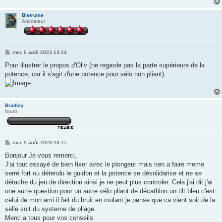
Bietrume
Animateur
M
mer. 9 août 2023 13:24
e
s
Pour illustrer le propos d'Oliv (ne regarde pas la parte supérieure de la
s
potence, car il s'agit d'une potence pour vélo non pliant).
a
g
e
Bradley
Noob
M
mer. 9 août 2023 23:15
e
s
Bonjour Je vous remerci,
s
J'ai tout essayé de bien fixer avec le plongeur mais rien a faire meme
a
g
serré fort ou détendu le guidon et la potence se désolidarise et ne se
e
détache du jeu de direction ainsi je ne peut plus controler. Cela j'ai dit j'ai
une autre question pour un autre vélo pliant de décathlon un tilt bleu c'est
celui de mon ami il fait du bruit en roulant je pense que ca vient soit de la
selle soit du systeme de pliage.
Merci a tous pour vos conseils