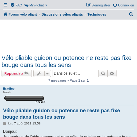
FAQ
Mini-tchat
S’enregistrer
Connexion
R
Forum vélo pliant
Discussions vélos pliants
Techniques
e
c
h
e
r
Vélo pliable guidon ou potence ne reste pas fixe
c
bouge dans tous les sens
h
Rechercher
Recherche 
Répondre
e
r
7 messages • Page
1
sur
1
Bradley
Noob
Vélo pliable guidon ou potence ne reste pas fixe
bouge dans tous les sens
M
lun. 7 août 2023 15:58
e
s
Bonjour,
s
Je voudrais de l'aide concernant mon vélo, le guidon ou la potence je ne