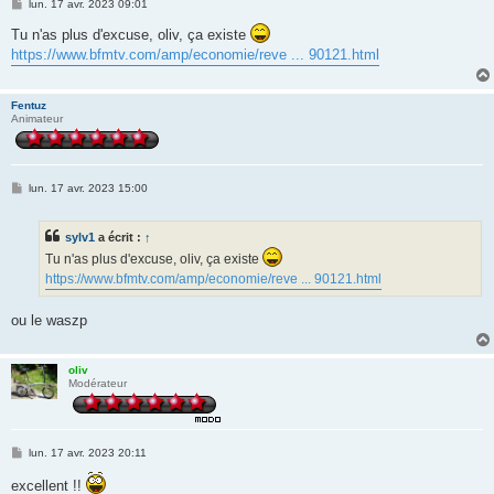
M
lun. 17 avr. 2023 09:01
e
s
Tu n'as plus d'excuse, oliv, ça existe
s
https://www.bfmtv.com/amp/economie/reve ... 90121.html
a
g
e
Fentuz
Animateur
M
lun. 17 avr. 2023 15:00
e
s
s
sylv1
a écrit :
↑
a
g
Tu n'as plus d'excuse, oliv, ça existe
e
https://www.bfmtv.com/amp/economie/reve ... 90121.html
ou le waszp
oliv
Modérateur
M
lun. 17 avr. 2023 20:11
e
s
excellent !!
s