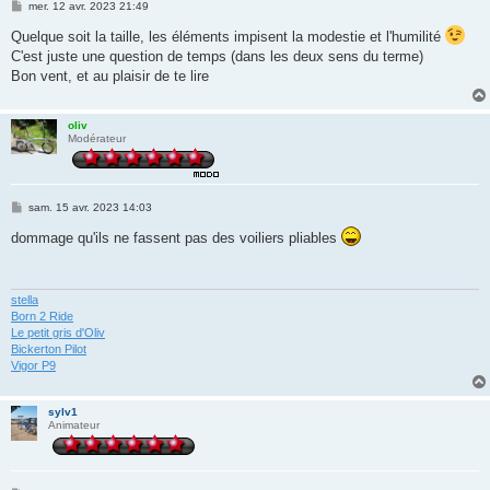
M
mer. 12 avr. 2023 21:49
e
s
Quelque soit la taille, les éléments impisent la modestie et l'humilité
s
C'est juste une question de temps (dans les deux sens du terme)
a
g
Bon vent, et au plaisir de te lire
e
oliv
Modérateur
M
sam. 15 avr. 2023 14:03
e
s
dommage qu'ils ne fassent pas des voiliers pliables
s
a
g
e
stella
Born 2 Ride
Le petit gris d'Oliv
Bickerton Pilot
Vigor P9
sylv1
Animateur