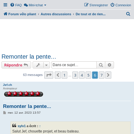
FAQ
Mini-tchat
S’enregistrer
Connexion
R
Forum vélo pliant
Autres discussions
De tout et de rien...
e
c
h
e
r
Remonter la pente...
c
Rechercher
Recherche 
Répondre
h
e
Page
6
sur
7
1
3
4
5
6
7
Précédente
Suivante
63 messages
…
r
Jef.ch
Animateur
Remonter la pente...
M
mer. 12 avr. 2023 13:57
e
s
s
sylv1
a écrit :
↑
a
g
Salut Jef, chouette projet, et beau bateau.
e