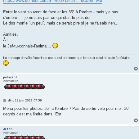
https://www.komoot.com/fr-fr/tour/11485 ... uC&ref=wtd
Entre le vent souvent de face et les 35° à l'ombre - mais y'a pas
d'ombre... - je ne sais pas ce qui était le plus dur.
Le dos morfle "un peu", mais ce serait pire si je ne faisais rien...
Amitiés,
À+,
le Jef-tu-connais-l'animal...
Le concept de vélo électrique est aussi pertinent que le serait celui de train à pédales...
patrick57
Animateur
M
dim. 11 juin 2023 07:59
e
s
Merci pour les photos. 35° à l'ombre ? Pas de sortie vélo pour moi. 30
s
degrés c'est ma limite dans l'Est.
a
g
e
Jef.ch
Animateur