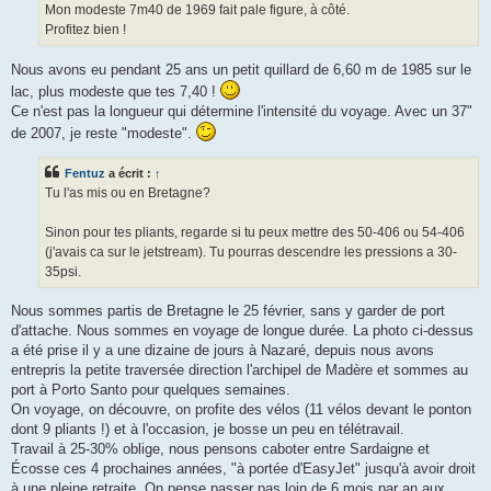
Mon modeste 7m40 de 1969 fait pale figure, à côté.
Profitez bien !
Nous avons eu pendant 25 ans un petit quillard de 6,60 m de 1985 sur le
lac, plus modeste que tes 7,40 !
Ce n'est pas la longueur qui détermine l'intensité du voyage. Avec un 37"
de 2007, je reste "modeste".
Fentuz
a écrit :
↑
Tu l'as mis ou en Bretagne?
Sinon pour tes pliants, regarde si tu peux mettre des 50-406 ou 54-406
(j'avais ca sur le jetstream). Tu pourras descendre les pressions a 30-
35psi.
Nous sommes partis de Bretagne le 25 février, sans y garder de port
d'attache. Nous sommes en voyage de longue durée. La photo ci-dessus
a été prise il y a une dizaine de jours à Nazaré, depuis nous avons
entrepris la petite traversée direction l'archipel de Madère et sommes au
port à Porto Santo pour quelques semaines.
On voyage, on découvre, on profite des vélos (11 vélos devant le ponton
dont 9 pliants !) et à l'occasion, je bosse un peu en télétravail.
Travail à 25-30% oblige, nous pensons caboter entre Sardaigne et
Écosse ces 4 prochaines années, "à portée d'EasyJet" jusqu'à avoir droit
à une pleine retraite. On pense passer pas loin de 6 mois par an aux