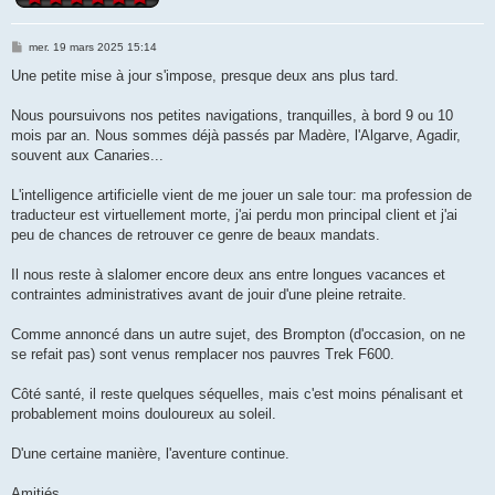
M
mer. 19 mars 2025 15:14
e
s
Une petite mise à jour s'impose, presque deux ans plus tard.
s
a
g
Nous poursuivons nos petites navigations, tranquilles, à bord 9 ou 10
e
mois par an. Nous sommes déjà passés par Madère, l'Algarve, Agadir,
souvent aux Canaries...
L'intelligence artificielle vient de me jouer un sale tour: ma profession de
traducteur est virtuellement morte, j'ai perdu mon principal client et j'ai
peu de chances de retrouver ce genre de beaux mandats.
Il nous reste à slalomer encore deux ans entre longues vacances et
contraintes administratives avant de jouir d'une pleine retraite.
Comme annoncé dans un autre sujet, des Brompton (d'occasion, on ne
se refait pas) sont venus remplacer nos pauvres Trek F600.
Côté santé, il reste quelques séquelles, mais c'est moins pénalisant et
probablement moins douloureux au soleil.
D'une certaine manière, l'aventure continue.
Amitiés,