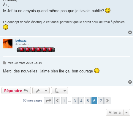
À+,
le Jef-tu-ne-croyais-quand-même-pas-que-je-t'avais-oublié?
Le concept de vélo électrique est aussi pertinent que le serait celui de train à pédales...
bohwaz
Animateur
M
mer. 19 mars 2025 15:49
e
s
Merci des nouvelles, j'aime bien lire ça, bon courage
s
a
g
e
Répondre
Page
6
sur
7
1
3
4
5
6
7
Précédente
Suivante
63 messages
…
Aller à