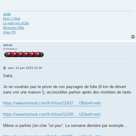
a
g
e
stella
Born 2 Ride
Le petit gris d'Oliv
Bickerton Pilot
Vigor P9
Jef.ch
Animateur
M
sam. 10 juin 2023 22:26
e
s
Salut,
s
a
g
Je ne voudrais pas te priver de ces paysages de folie (6 km de désert
e
sans voir une maison !), accessibles parfois après des montées de tarés.
https://www.komoot.com/fr-fr/tour/11437 ... DB&ref=wtd
https://www.komoot.com/fr-fr/tour/11438 ... UZ&ref=wtd
Même si parfois j'en chie "un peu". La semaine dernière par exemple...