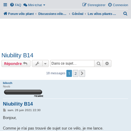
FAQ
Mini-tchat
S’enregistrer
Connexion
R
Forum vélo pliant
Discussions vélos pliants
Général
Les vélos pliants électriques
e
c
h
e
r
Niubility B14
c
Rechercher
Recherche 
Répondre
h
e
1
2
Suivante
18 messages
r
bikezh
Noob
Niubility B14
M
sam. 26 juin 2021 22:30
e
s
Bonjour,
s
a
g
Comme je n'ai pas trouvé de sujet sur ce vélo, je me lance.
e