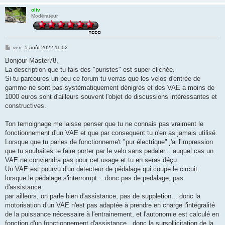
oliv
Modérateur
M
ven. 5 août 2022 11:02
e
s
Bonjour Master78,
s
La description que tu fais des "puristes" est super clichée.
a
g
Si tu parcoures un peu ce forum tu verras que les velos d'entrée de
e
gamme ne sont pas systématiquement dénigrés et des VAE a moins de
1000 euros sont d'ailleurs souvent l'objet de discussions intéressantes et
constructives.
Ton temoignage me laisse penser que tu ne connais pas vraiment le
fonctionnement d'un VAE et que par consequent tu n'en as jamais utilisé.
Lorsque que tu parles de fonctionneme't "pur électrique" j'ai l'impression
que tu souhaites te faire porter par le velo sans pedaler... auquel cas un
VAE ne conviendra pas pour cet usage et tu en seras déçu.
Un VAE est pourvu d'un detecteur de pédalage qui coupe le circuit
lorsque le pédalage s'interrompt... donc pas de pedalage, pas
d'assistance.
par ailleurs, on parle bien d'assistance, pas de suppletion... donc la
motorisation d'un VAE n'est pas adaptée à prendre en charge l'intégralité
de la puissance nécessaire à l'entrainement, et l'autonomie est calculé en
fonction d'un fonctionnement d'assistance.. donc la sursollicitation de la