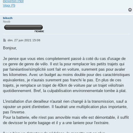
Bickerton Pilot
Vigor P9
bikezh
Noob
M
dim. 27 juin 2021 15:06
e
s
Bonjour,
s
a
g
Je pense que vous etes completement passé à coté du cas d'usage de
e
ce genre de genre de vélo. Il est la pour remplacer les petits trajets qui
par fainéantise/simplicité sont fait en voiture, surement pas pour avaler
les kilometres. Avec un budget au moins double pour des caractéristiques
equivalentes, je n'aurais surement pas franchi le pas. En plus de ces
trajets, je remplace un trajet de 40km de voiture par un trajet vélo/train
quotidiennement. Bref, la culpabilisation environnementale tombe à plat.
L'installation d'un derailleur n'aurait rien changé à la transmission, sauf a
rajouter un point d'entretien. Il faudrait une multiplication plus importante,
pas l'inverse.
Pour la batterie, elle n'est pas amovible mais elle est démontable, il suffit
de devisser le porte bagage et il y a une laniere pour l'extraire.