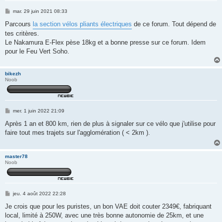
M
mar. 29 juin 2021 08:33
e
s
Parcours
la section vélos pliants électriques
de ce forum. Tout dépend de
s
tes critères.
a
g
Le Nakamura E-Flex pèse 18kg et a bonne presse sur ce forum. Idem
e
pour le Feu Vert Soho.
bikezh
Noob
M
mer. 1 juin 2022 21:09
e
s
Après 1 an et 800 km, rien de plus à signaler sur ce vélo que j'utilise pour
s
faire tout mes trajets sur l'agglomération ( < 2km ).
a
g
e
master78
Noob
M
jeu. 4 août 2022 22:28
e
s
Je crois que pour les puristes, un bon VAE doit couter 2349€, fabriquant
s
local, limité à 250W, avec une très bonne autonomie de 25km, et une
a