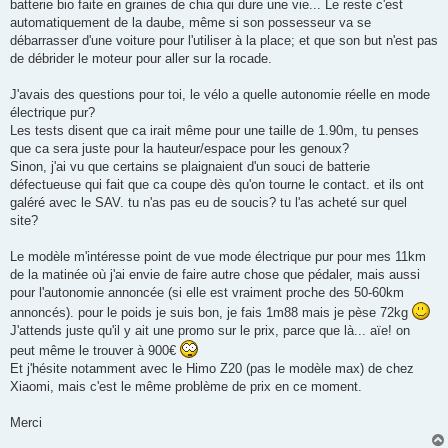
g
batterie bio faite en graines de chia qui dure une vie... Le reste c'est
e
automatiquement de la daube, même si son possesseur va se
débarrasser d'une voiture pour l'utiliser à la place; et que son but n'est pas
de débrider le moteur pour aller sur la rocade.
J'avais des questions pour toi, le vélo a quelle autonomie réelle en mode
électrique pur?
Les tests disent que ca irait même pour une taille de 1.90m, tu penses
que ca sera juste pour la hauteur/espace pour les genoux?
Sinon, j'ai vu que certains se plaignaient d'un souci de batterie
défectueuse qui fait que ca coupe dès qu'on tourne le contact. et ils ont
galéré avec le SAV. tu n'as pas eu de soucis? tu l'as acheté sur quel
site?
Le modèle m'intéresse point de vue mode électrique pur pour mes 11km
de la matinée où j'ai envie de faire autre chose que pédaler, mais aussi
pour l'autonomie annoncée (si elle est vraiment proche des 50-60km
annoncés). pour le poids je suis bon, je fais 1m88 mais je pèse 72kg
J'attends juste qu'il y ait une promo sur le prix, parce que là... aïe! on
peut même le trouver à 900€
Et j'hésite notamment avec le Himo Z20 (pas le modèle max) de chez
Xiaomi, mais c'est le même problème de prix en ce moment.
Merci