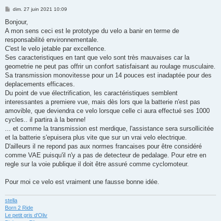
M
dim. 27 juin 2021 10:09
e
s
Bonjour,
s
A mon sens ceci est le prototype du velo a banir en terme de
a
g
responsabilité environnementale.
e
C'est le velo jetable par excellence.
Ses caracteristiques en tant que velo sont très mauvaises car la
geometrie ne peut pas offrir un confort satisfaisant au roulage musculaire.
Sa transmission monovitesse pour un 14 pouces est inadaptée pour des
deplacements efficaces.
Du point de vue électrification, les caractéristiques semblent
interessantes a premiere vue, mais dès lors que la batterie n'est pas
amovible, que deviendra ce velo lorsque celle ci aura effectué ses 1000
cycles.. il partira à la benne!
... et comme la transmission est merdique, l'assistance sera sursollicitée
et la batterie s'epuisera plus vite que sur un vrai velo electrique.
D'ailleurs il ne repond pas aux normes francaises pour être considéré
comme VAE puisqu'il n'y a pas de detecteur de pedalage. Pour etre en
regle sur la voie publique il doit être assuré comme cyclomoteur.
Pour moi ce velo est vraiment une fausse bonne idée.
stella
Born 2 Ride
Le petit gris d'Oliv