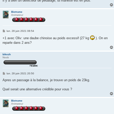
Il y a bien un detecteur de pédalage, la manette est en plus.
Bietrume
Animateur
M
lun. 28 juin 2021 08:54
e
s
+1 avec Oliv: une daube chinoise au poids excessif (27 kg
). On en
s
reparle dans 2 ans?
a
g
e
bikezh
Noob
M
lun. 28 juin 2021 20:50
e
s
Apres un passage à la balance, je trouve un poids de 23kg.
s
a
g
Quel serait une alternative crédible pour vous ?
e
Bietrume
Animateur