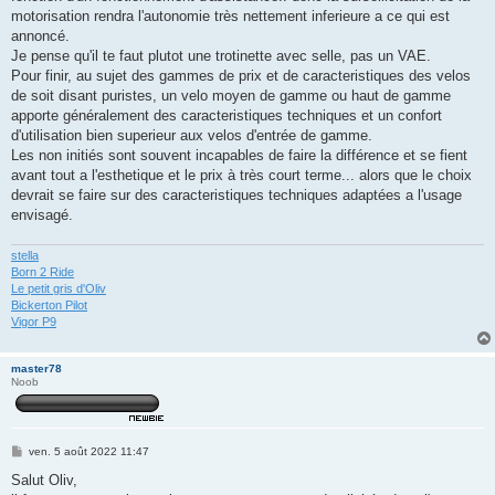
motorisation rendra l'autonomie très nettement inferieure a ce qui est
annoncé.
Je pense qu'il te faut plutot une trotinette avec selle, pas un VAE.
Pour finir, au sujet des gammes de prix et de caracteristiques des velos
de soit disant puristes, un velo moyen de gamme ou haut de gamme
apporte généralement des caracteristiques techniques et un confort
d'utilisation bien superieur aux velos d'entrée de gamme.
Les non initiés sont souvent incapables de faire la différence et se fient
avant tout a l'esthetique et le prix à très court terme... alors que le choix
devrait se faire sur des caracteristiques techniques adaptées a l'usage
envisagé.
stella
Born 2 Ride
Le petit gris d'Oliv
Bickerton Pilot
Vigor P9
master78
Noob
M
ven. 5 août 2022 11:47
e
s
Salut Oliv,
s