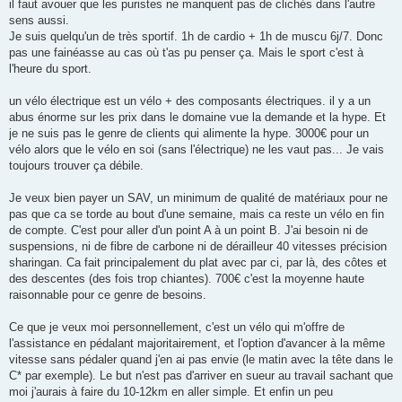
il faut avouer que les puristes ne manquent pas de clichés dans l'autre
a
g
sens aussi.
e
Je suis quelqu'un de très sportif. 1h de cardio + 1h de muscu 6j/7. Donc
pas une fainéasse au cas où t'as pu penser ça. Mais le sport c'est à
l'heure du sport.
un vélo électrique est un vélo + des composants électriques. il y a un
abus énorme sur les prix dans le domaine vue la demande et la hype. Et
je ne suis pas le genre de clients qui alimente la hype. 3000€ pour un
vélo alors que le vélo en soi (sans l'électrique) ne les vaut pas... Je vais
toujours trouver ça débile.
Je veux bien payer un SAV, un minimum de qualité de matériaux pour ne
pas que ca se torde au bout d'une semaine, mais ca reste un vélo en fin
de compte. C'est pour aller d'un point A à un point B. J'ai besoin ni de
suspensions, ni de fibre de carbone ni de dérailleur 40 vitesses précision
sharingan. Ca fait principalement du plat avec par ci, par là, des côtes et
des descentes (des fois trop chiantes). 700€ c'est la moyenne haute
raisonnable pour ce genre de besoins.
Ce que je veux moi personnellement, c'est un vélo qui m'offre de
l'assistance en pédalant majoritairement, et l'option d'avancer à la même
vitesse sans pédaler quand j'en ai pas envie (le matin avec la tête dans le
C* par exemple). Le but n'est pas d'arriver en sueur au travail sachant que
moi j'aurais à faire du 10-12km en aller simple. Et enfin un peu