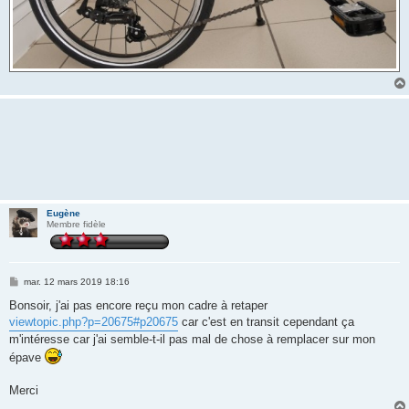
Eugène
Membre fidèle
M
mar. 12 mars 2019 18:16
e
s
Bonsoir, j'ai pas encore reçu mon cadre à retaper
s
viewtopic.php?p=20675#p20675
car c'est en transit cependant ça
a
g
m'intéresse car j'ai semble-t-il pas mal de chose à remplacer sur mon
e
épave
Merci