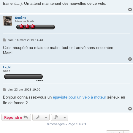
s
trainent....). On attend maintenant des nouvelles de ce vélo.
a
g
e
Eugène
Membre fidèle
M
sam. 16 mars 2019 14:43
e
s
Colis récupéré au relais ce matin, tout est arrivé sans encombre.
s
Merci
a
g
e
Le_N
Noob
M
dim. 23 avr. 2023 19:06
e
s
Bonjour
connaissez-vous un
épaviste pour un vélo à moteur
sérieux en
s
Ile de france ?
a
g
e
Répondre
8 messages • Page
1
sur
1