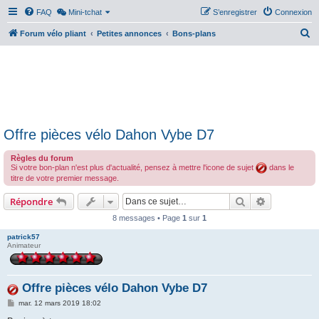
FAQ
Mini-tchat
S’enregistrer
Connexion
R
Forum vélo pliant
Petites annonces
Bons-plans
e
c
h
e
r
Offre pièces vélo Dahon Vybe D7
c
h
Règles du forum
Si votre bon-plan n'est plus d'actualité, pensez à mettre l'icone de sujet
dans le
e
titre de votre premier message.
r
Rechercher
Recherche 
Répondre
8 messages • Page
1
sur
1
patrick57
Animateur
Offre pièces vélo Dahon Vybe D7
M
mar. 12 mars 2019 18:02
e