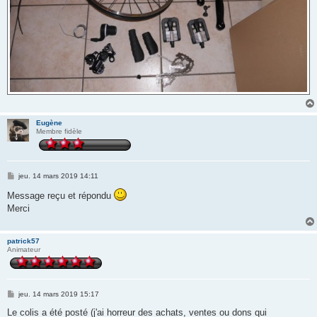
Eugène
Membre fidèle
M
jeu. 14 mars 2019 14:11
e
s
Message reçu et répondu
s
Merci
a
g
e
patrick57
Animateur
M
jeu. 14 mars 2019 15:17
e
s
Le colis a été posté (j'ai horreur des achats, ventes ou dons qui