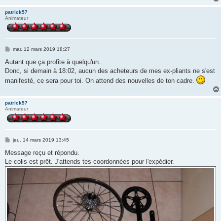
patrick57
Animateur
M
mar. 12 mars 2019 18:27
e
s
Autant que ça profite à quelqu'un.
s
Donc, si demain à 18:02, aucun des acheteurs de mes ex-pliants ne s'est
a
g
manifesté, ce sera pour toi. On attend des nouvelles de ton cadre.
e
patrick57
Animateur
M
jeu. 14 mars 2019 13:45
e
s
Message reçu et répondu.
s
Le colis est prêt. J'attends tes coordonnées pour l'expédier.
a
g
e