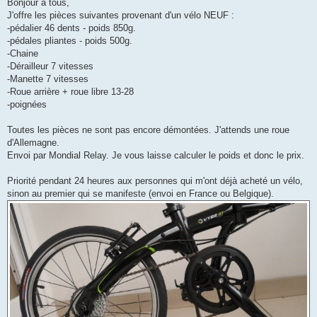
s
Bonjour à tous,
s
J'offre les pièces suivantes provenant d'un vélo NEUF :
a
g
-pédalier 46 dents - poids 850g.
e
-pédales pliantes - poids 500g.
-Chaine
-Dérailleur 7 vitesses
-Manette 7 vitesses
-Roue arrière + roue libre 13-28
-poignées
Toutes les pièces ne sont pas encore démontées. J'attends une roue
d'Allemagne.
Envoi par Mondial Relay. Je vous laisse calculer le poids et donc le prix.
Priorité pendant 24 heures aux personnes qui m'ont déjà acheté un vélo,
sinon au premier qui se manifeste (envoi en France ou Belgique).