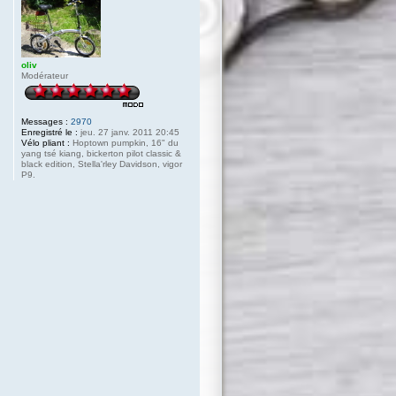
oliv
Modérateur
Messages :
2970
Enregistré le :
jeu. 27 janv. 2011 20:45
Vélo pliant :
Hoptown pumpkin, 16" du
yang tsé kiang, bickerton pilot classic &
black edition, Stella'rley Davidson, vigor
P9.