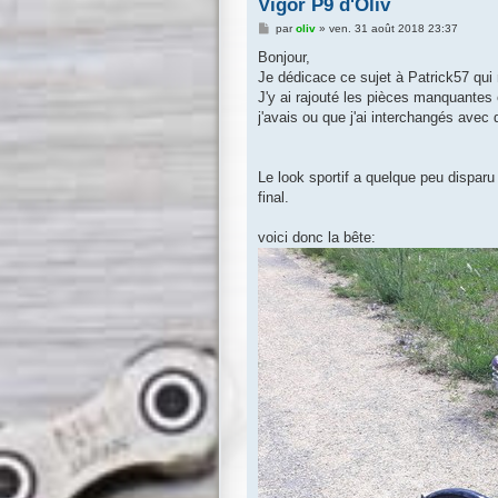
Vigor P9 d'Oliv
M
par
oliv
»
ven. 31 août 2018 23:37
e
s
Bonjour,
s
Je dédicace ce sujet à Patrick57 qui
a
g
J'y ai rajouté les pièces manquantes 
e
j'avais ou que j'ai interchangés avec 
Le look sportif a quelque peu disparu 
final.
voici donc la bête: