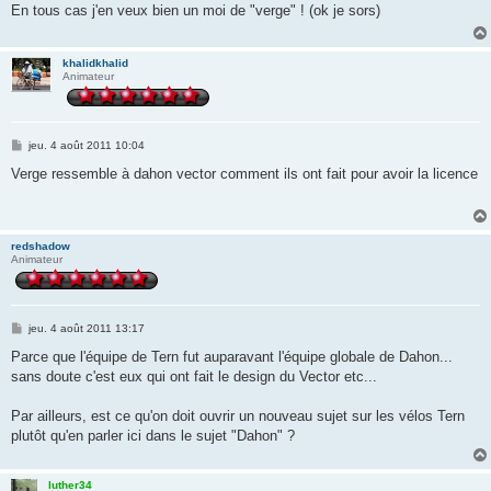
s
En tous cas j'en veux bien un moi de "verge" ! (ok je sors)
a
g
e
khalidkhalid
Animateur
M
jeu. 4 août 2011 10:04
e
s
Verge ressemble à dahon vector comment ils ont fait pour avoir la licence
s
a
g
e
redshadow
Animateur
M
jeu. 4 août 2011 13:17
e
s
Parce que l'équipe de Tern fut auparavant l'équipe globale de Dahon...
s
sans doute c'est eux qui ont fait le design du Vector etc...
a
g
e
Par ailleurs, est ce qu'on doit ouvrir un nouveau sujet sur les vélos Tern
plutôt qu'en parler ici dans le sujet "Dahon" ?
luther34