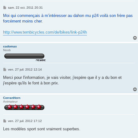
M
sam. 22 oct. 2011 20:31
e
s
Moi qui commençais à m’intéresser au dahon mu p24 voilà son frère pas
s
forcément moins cher.
a
g
e
http://www.ternbicycles.com/de/bikes/link-p24h
cadomax
Noob
M
ven. 27 juil. 2012 12:14
e
s
Merci pour l'information, je vais visiter, j'espère que il y a du bon et
s
j'espère qu'ils le font à bon prix.
a
g
e
CorranHorn
Animateur
M
ven. 27 juil. 2012 17:12
e
s
Les modèles sport sont vraiment superbes.
s
a