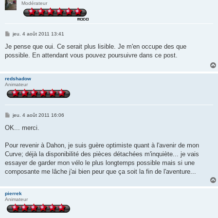
Modérateur
M
jeu. 4 août 2011 13:41
e
s
Je pense que oui. Ce serait plus lisible. Je m'en occupe des que
s
possible. En attendant vous pouvez poursuivre dans ce post.
a
g
e
redshadow
Animateur
M
jeu. 4 août 2011 16:06
e
s
OK... merci.
s
a
g
Pour revenir à Dahon, je suis guère optimiste quant à l'avenir de mon
e
Curve; déjà la disponibilité des pièces détachées m'inquiète... je vais
essayer de garder mon vélo le plus longtemps possible mais si une
composante me lâche j'ai bien peur que ça soit la fin de l'aventure...
pierrek
Animateur