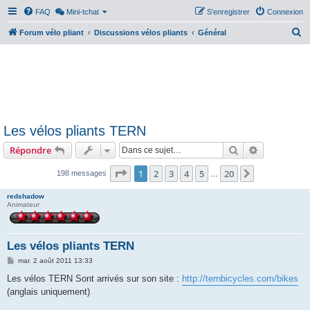
FAQ
Mini-tchat
S’enregistrer
Connexion
R
Forum vélo pliant
Discussions vélos pliants
Général
e
c
h
e
r
Les vélos pliants TERN
c
Rechercher
Recherche 
Répondre
h
e
Page
1
sur
20
1
2
3
4
5
20
Suivante
198 messages
…
r
redshadow
Animateur
Les vélos pliants TERN
M
mar. 2 août 2011 13:33
e
s
Les vélos TERN Sont arrivés sur son site :
http://ternbicycles.com/bikes
s
(anglais uniquement)
a
g
e