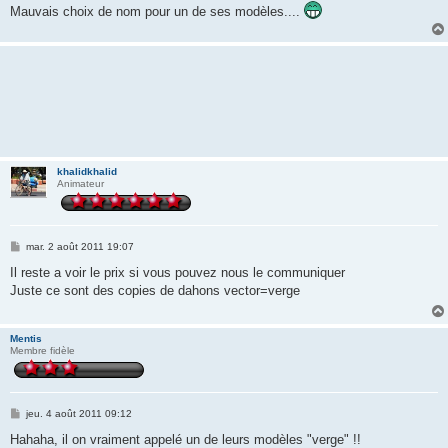
Mauvais choix de nom pour un de ses modèles....
khalidkhalid
Animateur
M
mar. 2 août 2011 19:07
e
s
Il reste a voir le prix si vous pouvez nous le communiquer
s
Juste ce sont des copies de dahons vector=verge
a
g
e
Mentis
Membre fidèle
M
jeu. 4 août 2011 09:12
e
s
Hahaha, il on vraiment appelé un de leurs modèles "verge" !!