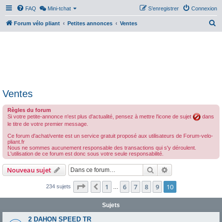
FAQ
Mini-tchat
S’enregistrer
Connexion
R
Forum vélo pliant
Petites annonces
Ventes
e
c
h
e
r
Ventes
c
h
Règles du forum
Si votre petite-annonce n'est plus d'actualité, pensez à mettre l'icone de sujet
dans
e
le titre de votre premier message.
r
Ce forum d'achat/vente est un service gratuit proposé aux utilisateurs de Forum-velo-
pliant.fr
Nous ne sommes aucunement responsable des transactions qui s'y déroulent.
L'utilisation de ce forum est donc sous votre seule responsabilité.
Rechercher
Recherche avanc
Nouveau sujet
Page
10
sur
10
1
6
7
8
9
10
Précédente
234 sujets
…
Sujets
2 DAHON SPEED TR