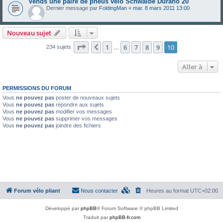
Vends une paire de pneus vélo Schwalbe Durano 20"
Dernier message par
FoldingMan
«
mar. 8 mars 2011 13:00
Nouveau sujet
Page
10
sur
10
1
6
7
8
9
10
Précédente
234 sujets
…
Aller à
PERMISSIONS DU FORUM
Vous
ne pouvez pas
poster de nouveaux sujets
Vous
ne pouvez pas
répondre aux sujets
Vous
ne pouvez pas
modifier vos messages
Vous
ne pouvez pas
supprimer vos messages
Vous
ne pouvez pas
joindre des fichiers
Forum vélo pliant
Nous contacter
Heures au format
UTC+02:00
Développé par
phpBB
® Forum Software © phpBB Limited
Traduit par
phpBB-fr.com