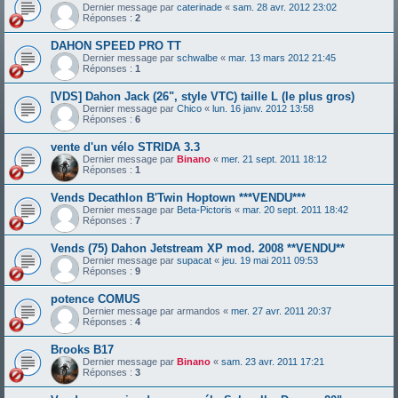
Dernier message par
caterinade
«
sam. 28 avr. 2012 23:02
Réponses :
2
DAHON SPEED PRO TT
Dernier message par
schwalbe
«
mar. 13 mars 2012 21:45
Réponses :
1
[VDS] Dahon Jack (26", style VTC) taille L (le plus gros)
Dernier message par
Chico
«
lun. 16 janv. 2012 13:58
Réponses :
6
vente d'un vélo STRIDA 3.3
Dernier message par
Binano
«
mer. 21 sept. 2011 18:12
Réponses :
1
Vends Decathlon B'Twin Hoptown ***VENDU***
Dernier message par
Beta-Pictoris
«
mar. 20 sept. 2011 18:42
Réponses :
7
Vends (75) Dahon Jetstream XP mod. 2008 **VENDU**
Dernier message par
supacat
«
jeu. 19 mai 2011 09:53
Réponses :
9
potence COMUS
Dernier message par
armandos
«
mer. 27 avr. 2011 20:37
Réponses :
4
Brooks B17
Dernier message par
Binano
«
sam. 23 avr. 2011 17:21
Réponses :
3