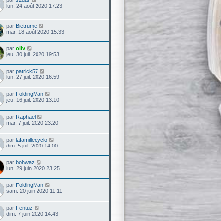
par
s2dar
lun. 24 août 2020 17:23
par
Bietrume
mar. 18 août 2020 15:33
par
oliv
jeu. 30 juil. 2020 19:53
par
patrick57
lun. 27 juil. 2020 16:59
par
FoldingMan
jeu. 16 juil. 2020 13:10
par
Raphael
mar. 7 juil. 2020 23:20
par
lafamillecyclo
dim. 5 juil. 2020 14:00
par
bohwaz
lun. 29 juin 2020 23:25
par
FoldingMan
sam. 20 juin 2020 11:11
par
Fentuz
dim. 7 juin 2020 14:43