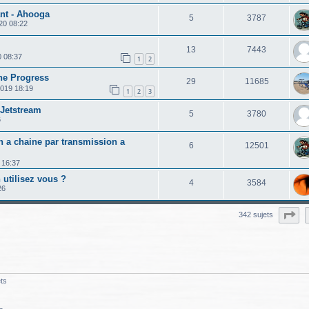
ant - Ahooga
5
3787
020 08:22
13
7443
0 08:37
1
2
ne Progress
29
11685
2019 18:19
1
2
3
Jetstream
5
3780
6
 a chaine par transmission a
6
12501
0 16:37
 utilisez vous ?
4
3584
26
Pa
342 sujets
ts