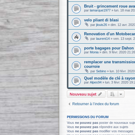
Bruit - grincement roue av
par
lamarque1977
»
lun. 18 mai 2
velo pliant di blasi
par
jlouis26
»
dim. 12 avr. 202
Renovation d'un Motobeca
par
laurent14
»
ven. 13 sept. 
porte bagages pour Dahon 
par
Monia
»
dim. 9 févr. 2020 21:2
remplacer une transmission
courroie
par
Sebino
»
lun. 10 févr. 202
Quel modèle de clé à rayon
par
Alpes94
»
lun. 3 févr. 2020 19:
Nouveau sujet
Retourner à l’index du forum
PERMISSIONS DU FORUM
Vous
ne pouvez pas
poster de nouveaux suje
Vous
ne pouvez pas
répondre aux sujets
Vous
ne pouvez pas
modifier vos messages