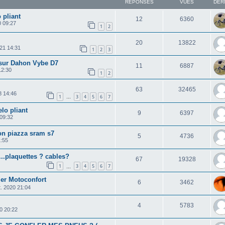
RÉPONSES
VUES
DER
 pliant
12
6360
0 09:27
1
2
20
13822
021 14:31
1
2
3
e sur Dahon Vybe D7
11
6887
12:30
1
2
63
32465
8 14:46
1
3
4
5
6
7
…
elo pliant
9
6397
 09:32
on piazza sram s7
5
4736
1:55
...plaquettes ? cables?
67
19328
1
3
4
5
6
7
…
ier Motoconfort
6
3462
. 2020 21:04
4
5783
20 20:22