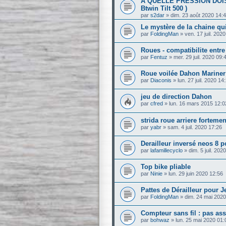
A QUELLE PRESSION DOI
Btwin Tilt 500 )
par
s2dar
»
dim. 23 août 2020 14:
Le mystère de la chaine qu
par
FoldingMan
»
ven. 17 juil. 202
Roues - compatibilite entre
par
Fentuz
»
mer. 29 juil. 2020 09:
Roue voilée Dahon Mariner
par
Diaconis
»
lun. 27 juil. 2020 14
jeu de direction Dahon
par
cfred
»
lun. 16 mars 2015 12:0
strida roue arriere forteme
par
yabr
»
sam. 4 juil. 2020 17:26
Derailleur inversé neos 8 
par
lafamillecyclo
»
dim. 5 juil. 202
Top bike pliable
par
Ninie
»
lun. 29 juin 2020 12:56
Pattes de Dérailleur pour J
par
FoldingMan
»
dim. 24 mai 2020
Compteur sans fil : pas as
par
bohwaz
»
lun. 25 mai 2020 01: