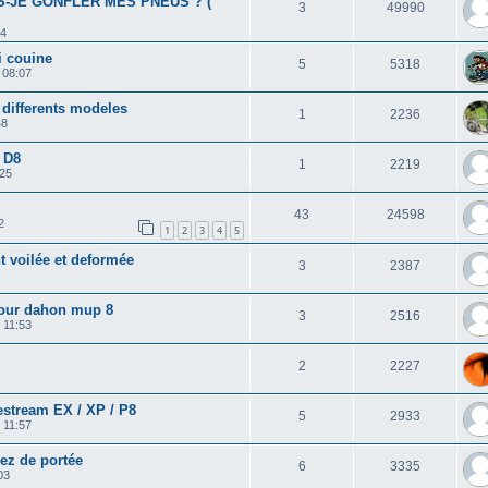
S-JE GONFLER MES PNEUS ? (
3
49990
44
i couine
5
5318
0 08:07
 differents modeles
1
2236
48
 D8
1
2219
:25
43
24598
2
1
2
3
4
5
nt voilée et deformée
3
2387
pour dahon mup 8
3
2516
0 11:53
2
2227
estream EX / XP / P8
5
2933
 11:57
sez de portée
6
3335
03