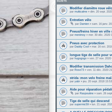
SUJETS
Modifier diamètre roue vélo
par
multicalme
»
dim. 20 sept. 202
Entretien vélo
par
Damien
»
sam. 16 janv. 2
Pneus/freins hiver en vill
par
menimoy
»
mer. 30 déc. 2020 
Pneus avec protection
par
Daddy Cool
»
mar. 16 oct. 201
longue tige de selle pour v
par
hugogogo
»
ven. 27 nov. 2020
Modifier transmission Dah
par
Rose73
»
ven. 11 déc. 2020 2
strida :mon velo freine mal
par
yabr
»
jeu. 20 sept. 2018 15:53
Aide pour réparation pédal
par
Raspoutine
»
sam. 26 sept
Tige de selle qui descend
par
supermic59
»
lun. 21 sept. 20