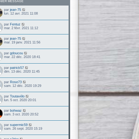
NIER MESSAGE
par
jean-75
lun. 12 avr. 2021 11:08
par
Fentuz
mar. 2 févr. 2021 11:12
par
jean-75
mar. 19 janv. 2021 11:56
par
gdoucou
mar. 22 déc. 2020 18:41
par
patrick57
dim. 13 déc. 2020 11:45
par
Rose73
sam. 12 déc. 2020 19:29
par
Toutavélo
lun. 5 oct. 2020 20:01
par
bohwaz
sam. 3 oct. 2020 20:52
par
supermic59
sam. 26 sept. 2020 15:19