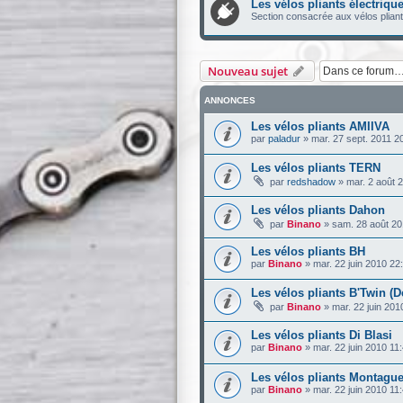
Les vélos pliants électriqu
Section consacrée aux vélos pliant
Nouveau sujet
ANNONCES
Les vélos pliants AMIIVA
par
paladur
»
mar. 27 sept. 2011 2
Les vélos pliants TERN
par
redshadow
»
mar. 2 août 
Les vélos pliants Dahon
par
Binano
»
sam. 28 août 20
Les vélos pliants BH
par
Binano
»
mar. 22 juin 2010 22
Les vélos pliants B'Twin (D
par
Binano
»
mar. 22 juin 201
Les vélos pliants Di Blasi
par
Binano
»
mar. 22 juin 2010 11
Les vélos pliants Montagu
par
Binano
»
mar. 22 juin 2010 11