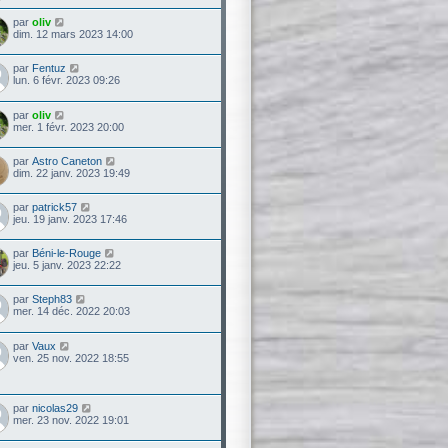
par
oliv
dim. 12 mars 2023 14:00
par
Fentuz
lun. 6 févr. 2023 09:26
par
oliv
mer. 1 févr. 2023 20:00
par
Astro Caneton
dim. 22 janv. 2023 19:49
par
patrick57
jeu. 19 janv. 2023 17:46
par
Béni-le-Rouge
jeu. 5 janv. 2023 22:22
par
Steph83
mer. 14 déc. 2022 20:03
par
Vaux
ven. 25 nov. 2022 18:55
par
nicolas29
mer. 23 nov. 2022 19:01