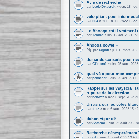
Avis de recherche
par
Lucie Delacroix
»
ven. 18 nov.
velo pliant pour intermodal
par
cda
»
mer. 19 oct. 2022 10:38
Le Ahooga est il vraiment 
par
Jeanne
»
lun. 12 avr. 2021 15:
Ahooga power +
par
ragrati
»
jeu. 11 mars 2021
demande conseils pour né
par
Clément1
»
dim. 25 sept. 2022
quel vélo pour mon campi
par
pchasser
»
dim. 20 avr. 2014 
Rappel sur les Wayscral Ta
rupture de la direction
par
bohwaz
»
mar. 6 sept. 2022 21
Un avis sur les vélos blan
par
fratz
»
mar. 6 sept. 2022 15:49
dahon vigor d9
par
Apatoue
»
dim. 28 août 2022 0
Recherche désespérément V
par
gil
»
sam. 13 août 2022 19:49