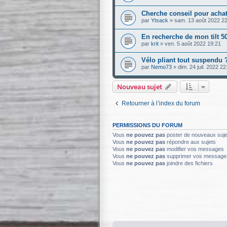
Cherche conseil pour achat
par
Ytsack
»
sam. 13 août 2022 2
En recherche de mon tilt 5
par
krit
»
ven. 5 août 2022 19:21
Vélo pliant tout suspendu 
par
Nemo73
»
dim. 24 juil. 2022 22
Nouveau sujet
Retourner à l’index du forum
PERMISSIONS DU FORUM
Vous
ne pouvez pas
poster de nouveaux suje
Vous
ne pouvez pas
répondre aux sujets
Vous
ne pouvez pas
modifier vos messages
Vous
ne pouvez pas
supprimer vos message
Vous
ne pouvez pas
joindre des fichiers