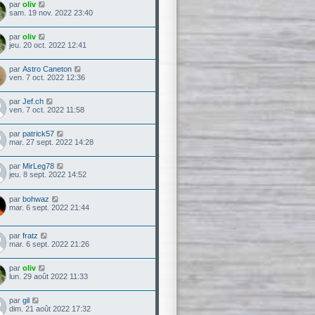
par
oliv
sam. 19 nov. 2022 23:40
par
oliv
jeu. 20 oct. 2022 12:41
par
Astro Caneton
ven. 7 oct. 2022 12:36
par
Jef.ch
ven. 7 oct. 2022 11:58
par
patrick57
mar. 27 sept. 2022 14:28
par
MirLeg78
jeu. 8 sept. 2022 14:52
par
bohwaz
mar. 6 sept. 2022 21:44
par
fratz
mar. 6 sept. 2022 21:26
par
oliv
lun. 29 août 2022 11:33
par
gil
dim. 21 août 2022 17:32