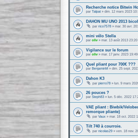
Recherche notice Bitwin H
par
Talpat
»
dim. 12 mars 2023 10
DAHON MU UNO 2013 bicol
par
rico7578
»
mar. 30 avr. 20
mini vélo Stella
par
oliv
»
mar. 13 août 2013 23:20
Vigilance sur le forum
par
oliv
»
mar. 17 janv. 2023 19:49
Quel pliant pour 700€ ???
par
BenjaminM
»
dim. 25 sept. 202
Dahon K3
par
pierro78
»
lun. 9 mars 202
26 pouces ?
par
Steph83
»
lun. 5 déc. 2022 17:
VAE pliant : Biwbik/Velobe
remorque pliante)
par
Vaux
»
mar. 18 oct. 2022 
Tilt 740 à courroie.
par
nicolas29
»
ven. 18 nov. 2