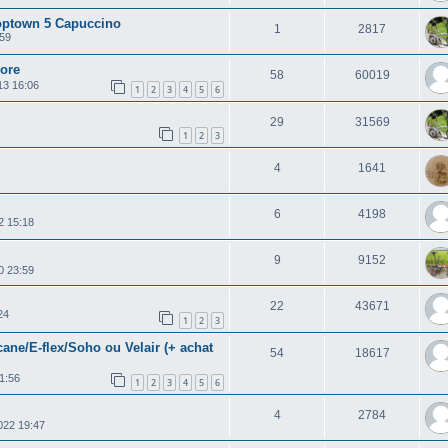
optown 5 Capuccino
1
2817
:59
ore
58
60019
13 16:06
1
2
3
4
5
6
29
31569
1
2
3
4
1641
6
4198
2 15:18
9
9152
0 23:59
22
43671
24
1
2
3
cane/E-flex/Soho ou Velair (+ achat
54
18617
11:56
1
2
3
4
5
6
4
2784
022 19:47