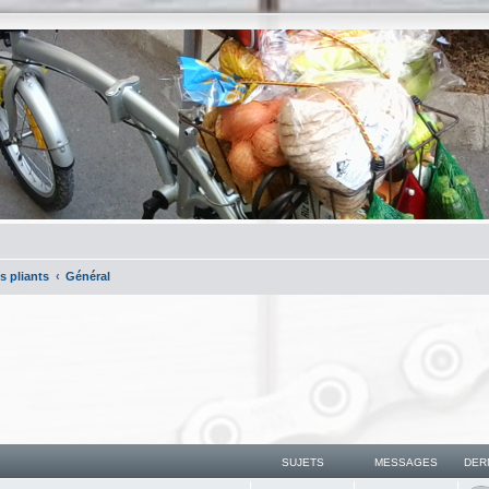
s pliants
Général
SUJETS
MESSAGES
DER