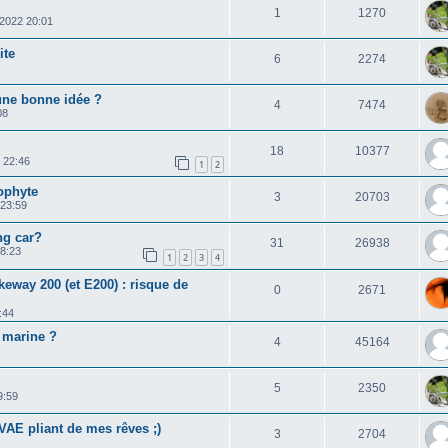
1
1270
 2022 20:01
ite
6
2274
une bonne idée ?
4
7474
08
18
10377
 22:46
1
2
ophyte
3
20703
 23:59
ng car?
31
26938
18:23
1
2
3
4
keway 200 (et E200) : risque de
0
2671
:44
c marine ?
4
45164
5
2350
9:59
AE pliant de mes rêves ;)
3
2704