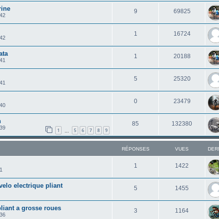
rine
9
69825
:42
1
16724
:42
ata
1
20188
:41
5
25320
:41
0
23479
:40
n
85
132380
:39
1
5
6
7
8
9
…
RÉPONSES
VUES
DER
1
1422
41
velo electrique pliant
5
1455
liant a grosse roues
3
1164
:36