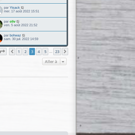
par
Ytsack
mer. 17 août 2022 15:51
par
oliv
ven. 5 août 2022 21:52
par
bohwaz
sam. 30 juil. 2022 14:59
Page
3
sur
23
1
2
3
4
5
23
Précédente
Suivante
…
Aller à