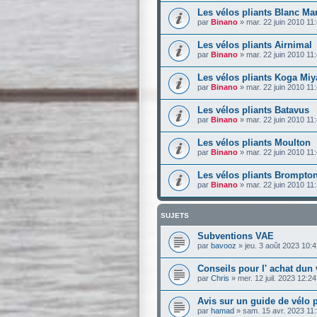
Les vélos pliants Blanc Ma
par
Binano
»
mar. 22 juin 2010 11
Les vélos pliants Airnimal
par
Binano
»
mar. 22 juin 2010 11
Les vélos pliants Koga Miy
par
Binano
»
mar. 22 juin 2010 11
Les vélos pliants Batavus
par
Binano
»
mar. 22 juin 2010 11
Les vélos pliants Moulton
par
Binano
»
mar. 22 juin 2010 11
Les vélos pliants Brompto
par
Binano
»
mar. 22 juin 2010 11
SUJETS
Subventions VAE
par
bavooz
»
jeu. 3 août 2023 10:
Conseils pour l' achat dun 
par
Chris
»
mer. 12 juil. 2023 12:24
Avis sur un guide de vélo p
par
hamad
»
sam. 15 avr. 2023 11