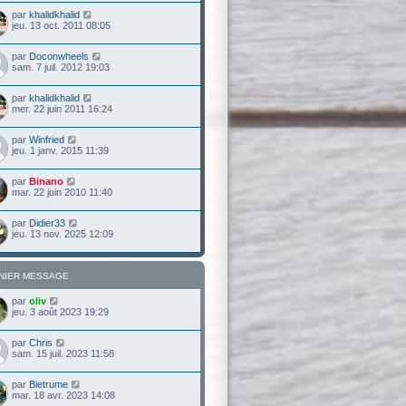
par
khalidkhalid
jeu. 13 oct. 2011 08:05
par
Doconwheels
sam. 7 juil. 2012 19:03
par
khalidkhalid
mer. 22 juin 2011 16:24
par
Winfried
jeu. 1 janv. 2015 11:39
par
Binano
mar. 22 juin 2010 11:40
par
Didier33
jeu. 13 nov. 2025 12:09
NIER MESSAGE
par
oliv
jeu. 3 août 2023 19:29
par
Chris
sam. 15 juil. 2023 11:58
par
Bietrume
mar. 18 avr. 2023 14:08