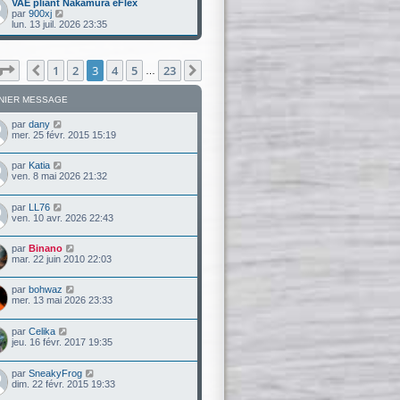
VAE pliant Nakamura eFlex
V
par
900xj
o
lun. 13 juil. 2026 23:35
i
r
l
e
Page
3
sur
23
1
2
3
4
5
23
Précédente
Suivante
…
d
e
r
NIER MESSAGE
n
i
par
dany
e
mer. 25 févr. 2015 15:19
r
m
e
par
Katia
s
ven. 8 mai 2026 21:32
s
a
g
par
LL76
e
ven. 10 avr. 2026 22:43
par
Binano
mar. 22 juin 2010 22:03
par
bohwaz
mer. 13 mai 2026 23:33
par
Celika
jeu. 16 févr. 2017 19:35
par
SneakyFrog
dim. 22 févr. 2015 19:33