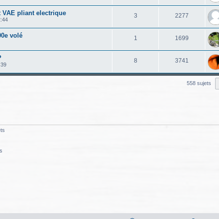
 VAE pliant electrique
3
2277
2:44
00e volé
1
1699
?
8
3741
:39
558 sujets
ts
s