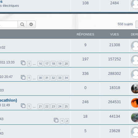
es
108
2484
s électriques
Rechercher
Recherche avancée
558 sujets
RÉPONSES
VUES
DER
9
21308
0:02
197
157252
2011 13:33
1
16
17
18
19
20
…
336
288302
10 20:47
1
30
31
32
33
34
…
0
18318
:03
ecathlon)
246
264531
0 11:49
1
21
22
23
24
25
…
18
44134
:43
1
2
e
5
23628
:43