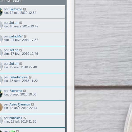
NIER MESSAGE
par
Bietrume
lun. 14 oct. 2019 12:54
par
Jef.ch
lun. 18 mars 2019 19:47
par
patrick57
dim. 24 févr. 2019 17:37
par
Jef.ch
dim. 17 févr. 2019 12:46
par
Jef.ch
lun. 19 nov. 2018 22:48
par
Beta-Pictoris
jeu. 13 sept. 2018 11:22
par
Bietrume
lun. 3 sept. 2018 10:30
par
Astro Caneton
lun. 13 août 2018 22:44
par
bubbles1
mar. 17 juil. 2018 11:28
par
oliv