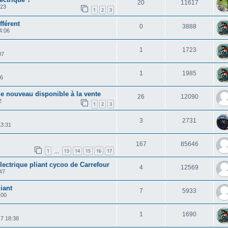
20
11617
:23
1
2
3
fférent
0
3888
4:06
1
1723
07
1
1985
56
 nouveau disponible à la vente
26
12090
2
1
2
3
3
2731
13:31
167
85646
1
13
14
15
16
17
…
lectrique pliant cycoo de Carrefour
4
12569
47
iant
7
5933
:00
1
1690
17 18:38