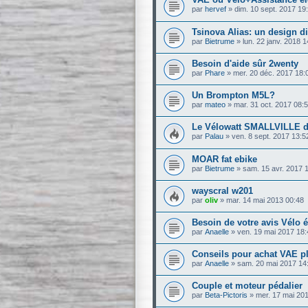
par
hervef
»
dim. 10 sept. 2017 19
Tsinova Alias: un design di
par
Bietrume
»
lun. 22 janv. 2018 1
Besoin d'aide sûr 2wenty
par
Phare
»
mer. 20 déc. 2017 18:
Un Brompton M5L?
par
mateo
»
mar. 31 oct. 2017 08:
Le Vélowatt SMALLVILLE de
par
Palau
»
ven. 8 sept. 2017 13:5
MOAR fat ebike
par
Bietrume
»
sam. 15 avr. 2017 
wayscral w201
par
oliv
»
mar. 14 mai 2013 00:48
Besoin de votre avis Vélo é
par
Anaelle
»
ven. 19 mai 2017 18:
Conseils pour achat VAE pl
par
Anaelle
»
sam. 20 mai 2017 14
Couple et moteur pédalier
par
Beta-Pictoris
»
mer. 17 mai 20