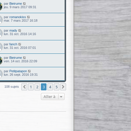
par
Bietrume
jeu. 9 mars 2017 09:31
par
romanokiss
mar. 7 mars 2017 16:18
par
mady
lun. 31 oct. 2016 14:16
par
fanch
lun. 31 oct. 2016 07:01
par
Bietrume
ven. 14 oct. 2016 22:09
par
Petitpatapon
lun. 26 sept. 2016 19:31
1
2
3
4
5
Précédente
Suivante
108 sujets
Aller à