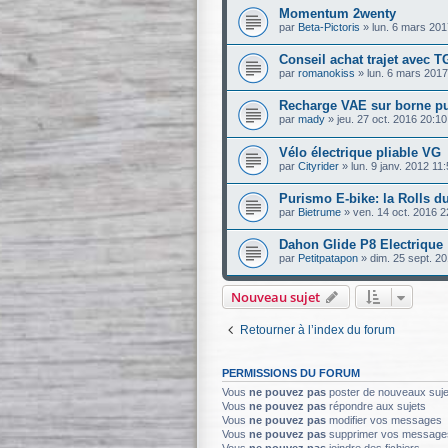
Momentum 2wenty
par
Beta-Pictoris
»
lun. 6 mars 201
Conseil achat trajet avec T
par
romanokiss
»
lun. 6 mars 2017
Recharge VAE sur borne p
par
mady
»
jeu. 27 oct. 2016 20:10
Vélo électrique pliable VG
par
Cityrider
»
lun. 9 janv. 2012 11
Purismo E-bike: la Rolls du
par
Bietrume
»
ven. 14 oct. 2016 2
Dahon Glide P8 Electrique
par
Petitpatapon
»
dim. 25 sept. 2
Nouveau sujet
Retourner à l’index du forum
PERMISSIONS DU FORUM
Vous
ne pouvez pas
poster de nouveaux suje
Vous
ne pouvez pas
répondre aux sujets
Vous
ne pouvez pas
modifier vos messages
Vous
ne pouvez pas
supprimer vos message