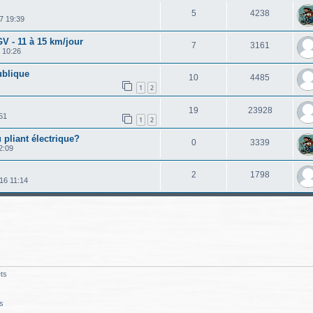
5
4238
7 19:39
GV - 11 à 15 km/jour
7
3161
 10:26
ublique
10
4485
1
2
19
23928
:51
1
2
 pliant électrique?
0
3339
2:09
2
1798
016 11:14
ts
s