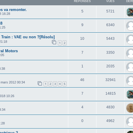
RÉPONSES
VUES
DER
es va remonter.
5
5721
18 16:28
E8
9
6340
1:25
+ Train : VAE ou non ?[Résolu]
10
5443
 21:18
1
2
al Motors
7
3350
:05
1
2035
3:38
46
32941
 mars 2012 00:34
1
2
3
4
5
7
14815
2018 10:26
4
4830
4:34
0
4962
1:28
ectrique ?