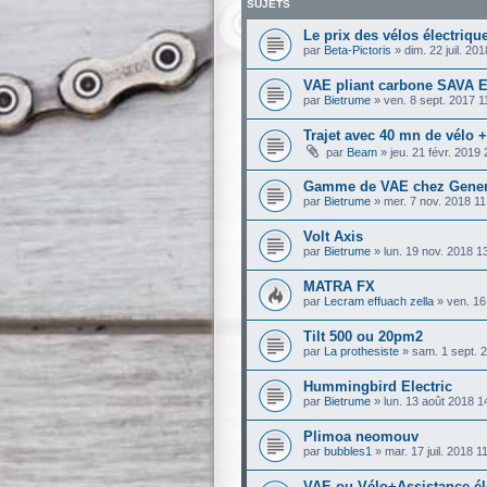
SUJETS
Le prix des vélos électriqu
par
Beta-Pictoris
»
dim. 22 juil. 20
VAE pliant carbone SAVA 
par
Bietrume
»
ven. 8 sept. 2017 1
Trajet avec 40 mn de vélo 
par
Beam
»
jeu. 21 févr. 2019
Gamme de VAE chez Gener
par
Bietrume
»
mer. 7 nov. 2018 11
Volt Axis
par
Bietrume
»
lun. 19 nov. 2018 1
MATRA FX
par
Lecram effuach zella
»
ven. 16
Tilt 500 ou 20pm2
par
La prothesiste
»
sam. 1 sept. 
Hummingbird Electric
par
Bietrume
»
lun. 13 août 2018 1
Plimoa neomouv
par
bubbles1
»
mar. 17 juil. 2018 1
VAE ou Vélo+Assistance él