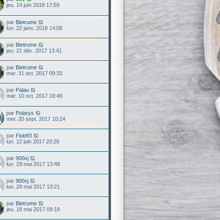
jeu. 14 juin 2018 17:59
par
Bietrume
lun. 22 janv. 2018 14:06
par
Bietrume
jeu. 21 déc. 2017 13:41
par
Bietrume
mar. 31 oct. 2017 09:33
par
Palau
mar. 10 oct. 2017 18:46
par
Polarys
mer. 20 sept. 2017 10:24
par
Flob93
lun. 12 juin 2017 20:26
par
900xj
lun. 29 mai 2017 13:48
par
900xj
lun. 29 mai 2017 13:21
par
Bietrume
jeu. 18 mai 2017 09:18