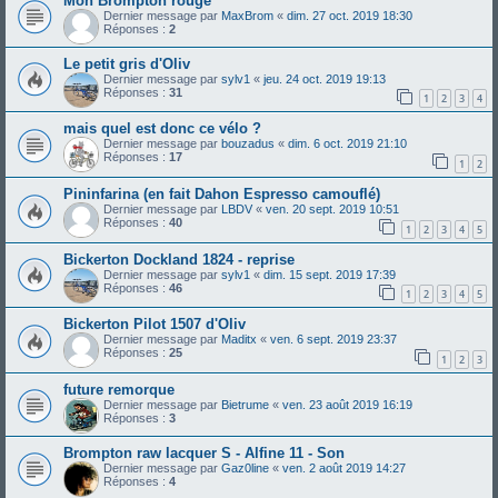
Mon Brompton rouge
Dernier message par
MaxBrom
«
dim. 27 oct. 2019 18:30
Réponses :
2
Le petit gris d'Oliv
Dernier message par
sylv1
«
jeu. 24 oct. 2019 19:13
Réponses :
31
1
2
3
4
mais quel est donc ce vélo ?
Dernier message par
bouzadus
«
dim. 6 oct. 2019 21:10
Réponses :
17
1
2
Pininfarina (en fait Dahon Espresso camouflé)
Dernier message par
LBDV
«
ven. 20 sept. 2019 10:51
Réponses :
40
1
2
3
4
5
Bickerton Dockland 1824 - reprise
Dernier message par
sylv1
«
dim. 15 sept. 2019 17:39
Réponses :
46
1
2
3
4
5
Bickerton Pilot 1507 d'Oliv
Dernier message par
Maditx
«
ven. 6 sept. 2019 23:37
Réponses :
25
1
2
3
future remorque
Dernier message par
Bietrume
«
ven. 23 août 2019 16:19
Réponses :
3
Brompton raw lacquer S - Alfine 11 - Son
Dernier message par
Gaz0line
«
ven. 2 août 2019 14:27
Réponses :
4