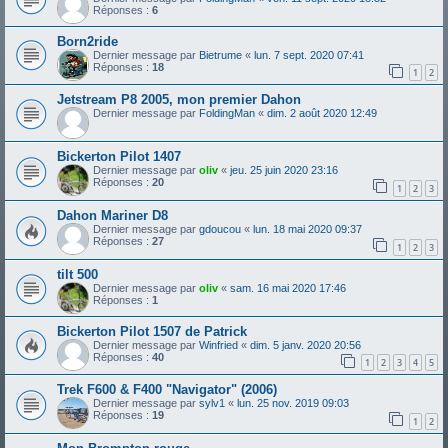
Réponses :
6
Born2ride
Dernier message par
Bietrume
«
lun. 7 sept. 2020 07:41
Réponses :
18
1
2
Jetstream P8 2005, mon premier Dahon
Dernier message par
FoldingMan
«
dim. 2 août 2020 12:49
Bickerton Pilot 1407
Dernier message par
oliv
«
jeu. 25 juin 2020 23:16
Réponses :
20
1
2
3
Dahon Mariner D8
Dernier message par
gdoucou
«
lun. 18 mai 2020 09:37
Réponses :
27
1
2
3
tilt 500
Dernier message par
oliv
«
sam. 16 mai 2020 17:46
Réponses :
1
Bickerton Pilot 1507 de Patrick
Dernier message par
Winfried
«
dim. 5 janv. 2020 20:56
Réponses :
40
1
2
3
4
5
Trek F600 & F400 "Navigator" (2006)
Dernier message par
sylv1
«
lun. 25 nov. 2019 09:03
Réponses :
19
1
2