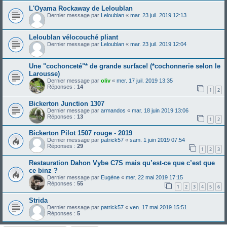
L'Oyama Rockaway de Leloublan
Dernier message par
Leloublan
«
mar. 23 juil. 2019 12:13
Leloublan vélocouché pliant
Dernier message par
Leloublan
«
mar. 23 juil. 2019 12:04
Une "cochonceté"* de grande surface! (*cochonnerie selon le
Larousse)
Dernier message par
oliv
«
mer. 17 juil. 2019 13:35
Réponses :
14
1
2
Bickerton Junction 1307
Dernier message par
armandos
«
mar. 18 juin 2019 13:06
Réponses :
13
1
2
Bickerton Pilot 1507 rouge - 2019
Dernier message par
patrick57
«
sam. 1 juin 2019 07:54
Réponses :
29
1
2
3
Restauration Dahon Vybe C7S mais qu’est-ce que c’est que
ce binz ?
Dernier message par
Eugène
«
mer. 22 mai 2019 17:15
Réponses :
55
1
2
3
4
5
6
Strida
Dernier message par
patrick57
«
ven. 17 mai 2019 15:51
Réponses :
5