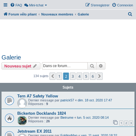
FAQ
Mini-tchat
S’enregistrer
Connexion
R
Forum vélo pliant
Nouveaux membres
Galerie
e
c
h
e
r
Galerie
c
Rechercher
Recherche avanc
Nouveau sujet
h
e
1
2
3
4
5
6
Précédente
Suivante
134 sujets
r
Sujets
Tern A7 Safety Yellow
Dernier message par
patrick57
«
dim. 18 oct. 2020 17:47
Réponses :
9
Bickerton Docklands 1824
Dernier message par
Bietrume
«
lun. 5 oct. 2020 08:14
Réponses :
26
1
2
3
Jetstream EX 2011
Dernier message par
FoldingMan
«
ven. 11 sept. 2020 18:32